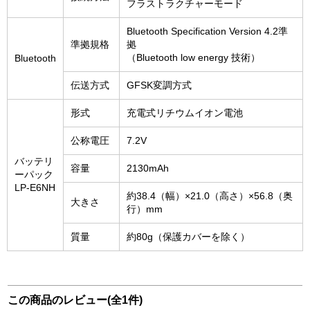
フラストラクチャーモード
Bluetooth Specification Version 4.2準
準拠規格
拠
（Bluetooth low energy 技術）
Bluetooth
伝送方式
GFSK変調方式
形式
充電式リチウムイオン電池
公称電圧
7.2V
バッテリ
容量
2130mAh
ーパック
LP-E6NH
約38.4（幅）×21.0（高さ）×56.8（奥
大きさ
行）mm
質量
約80g（保護カバーを除く）
この商品のレビュー(全1件)