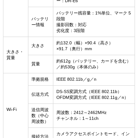
ー：DR-E6
バッテリー残容量：1%単位、マーク 5
バッテリ
段階
ー情報
撮影回数：対応
劣化度：3段階
約132.0（幅）×90.4（高さ）
大きさ
×91.7（奥行）mm
大きさ・
質量
約612g（バッテリー、カードを含む）
質量
／約530g（本体のみ）
準拠規格
IEEE 802.11b／g／n
DS-SS変調方式（IEEE 802.11b）
伝送方式
OFDM変調方式（IEEE 802.11g／n）
Wi-Fi
送信周波
周波数：2412～2462MHz
数（中心
チャンネル：1～11ch
周波数）
カメラアクセスポイントモード、イン
接続方法