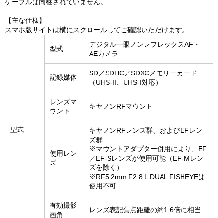
ケーブルは同梱されていません。
【主な仕様】
スマホ版サイトは横にスクロールしてご確認いただけます。
デジタル一眼ノンレフレックスAF・
型式
AEカメラ
SD／SDHC／SDXCメモリーカード
記録媒体
（UHS-II、UHS-I対応）
レンズマ
キヤノンRFマウント
ウント
型式
キヤノンRFレンズ群、およびEFレン
ズ群
※マウントアダプター併用により、EF
使用レン
／EF-Sレンズが使用可能（EF-Mレン
ズ
ズを除く）
※RF5.2mm F2.8 L DUAL FISHEYEは
使用不可
有効撮影
レンズ表記焦点距離の約1.6倍に相当
画角