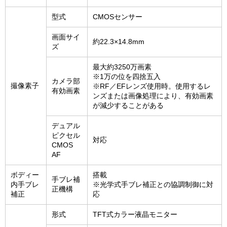
型式
CMOSセンサー
画面サイ
約22.3×14.8mm
ズ
最大約3250万画素
※1万の位を四捨五入
カメラ部
撮像素子
※RF／EFレンズ使用時。使用するレ
有効画素
ンズまたは画像処理により、有効画素
が減少することがある
デュアル
ピクセル
対応
CMOS
AF
ボディー
搭載
手ブレ補
内手ブレ
※光学式手ブレ補正との協調制御に対
正機構
補正
応
形式
TFT式カラー液晶モニター