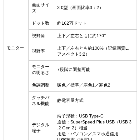
画面サイ
3.0型（画面比率3：2）
ズ
ドット数
約162万ドット
視野角
上下／左右ともに約170°
モニター
上下／左右とも約100%（記録画質L、
視野率
アスペクト3:2）
モニター
7段階に調整可能
の明るさ
色調調整
暖色／標準／寒色1／寒色2
タッチパ
静電容量方式
ネル機能
端子形状：USB Type-C
通信：SuperSpeed Plus USB（USB 3
デジタル
.2 Gen 2）相当
端子
用途：パソコン／スマホ通信用
USB充電／給電用