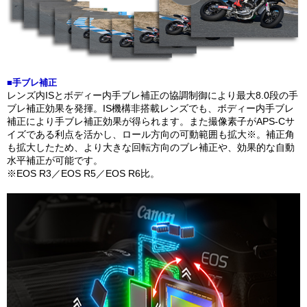
■手ブレ補正
レンズ内ISとボディー内手ブレ補正の協調制御により最大8.0段の手
ブレ補正効果を発揮。IS機構非搭載レンズでも、ボディー内手ブレ
補正により手ブレ補正効果が得られます。また撮像素子がAPS-Cサ
イズである利点を活かし、ロール方向の可動範囲も拡大※。補正角
も拡大したため、より大きな回転方向のブレ補正や、効果的な自動
水平補正が可能です。
※EOS R3／EOS R5／EOS R6比。