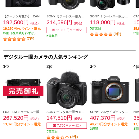
【クーポン対象外】 CANON ミラーレスカメラ EOS R10・RF-S18-150 IS STM レンズキット EOSR10-18150ISSTMLK
SONY ミラーレス一眼カメラ α7C(アルファ7C) ズームレンズキット ブラック ILCE-7CL-B
SONY ミラーレス一眼カメラ VLOGCAM ZV-E10 ダブルズームレンズキット ブラック ZV-E10Y-BQ
192,500円
214,596円
118,000円
1
(税込)
(税込)
(税込)
19,250円分ポイント還元
5営業日
15
11,000円クーポン
即納（在庫残りわずか）
5営
(9件)
5営業日
(7件)
デジタル一眼カメラの人気ランキング
1
位
2
位
3
位
4
FUJIFILM ミラーレス一眼カメラ X-E5 XF23㎜レンズキット [ブラック/日英2か国語モデル] X-E5LK-23-B-JP
SONY デジタル一眼カメラ VLOGCAM ZV-E10 II(パワーズームレンズキット/ブラック) ZV-E10M2K-BQ
SONY フルサイズデジタル一眼カメラ ブラック ILCE-7M5
267,520円
147,510円
407,370円
3
(税込)
(税込)
(税込)
13,376円分ポイント還元
40,737円分ポイント還元
17
7,700円クーポン
3週間
3週
5営業日
(2件)