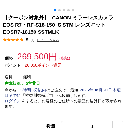
【クーポン対象外】 CANON ミラーレスカメラ
EOS R7・RF-S18-150 IS STM レンズキット
EOSR7-18150ISSTMLK
5
(1)
レビューを見る
269,500円
価格
(税込)
ポイント
26,950ポイント還元
送料
無料
在庫状況：
5営業日
今から
15
時間
5
分以内
のご注文で、最短
2026
年
08
月
20
日
木曜
日
までに
「
神奈川県横浜市
」
へお届けします。
ログイン
をすると、お客様のご住所への最短お届け日が表示され
ます。
－
＋
数量
1