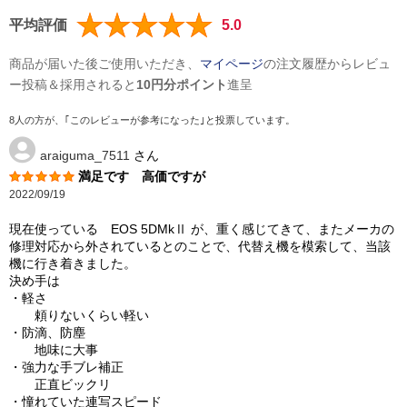
平均評価
5.0
商品が届いた後ご使用いただき、
マイページ
の注文履歴からレビュ
ー投稿＆採用されると
10円分ポイント
進呈
8人の方が、｢このレビューが参考になった｣と投票しています。
araiguma_7511
さん
満足です 高価ですが
2022/09/19
現在使っている EOS 5DMkⅡ が、重く感じてきて、またメーカの
修理対応から外されているとのことで、代替え機を模索して、当該
機に行き着きました。
決め手は
・軽さ
頼りないくらい軽い
・防滴、防塵
地味に大事
・強力な手ブレ補正
正直ビックリ
・憧れていた連写スピード