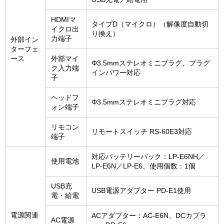
HDMIマ
タイプD（マイクロ）（解像度自動切
イクロ出
り換え）
力端子
外部イン
ターフェ
ース
外部マイ
Φ3.5mmステレオミニプラグ、プラグ
ク入力端
インパワー対応
子
ヘッドフ
Φ3.5mmステレオミニプラグ対応
ォン端子
リモコン
リモートスイッチ RS-60E3対応
端子
対応バッテリーパック：LP-E6NH／
使用電池
LP-E6N／LP-E6、使用個数：1個
USB充
USB電源アダプター PD-E1使用
電・給電
電源関連
ACアダプター：AC-E6N、DCカプラ
AC電源