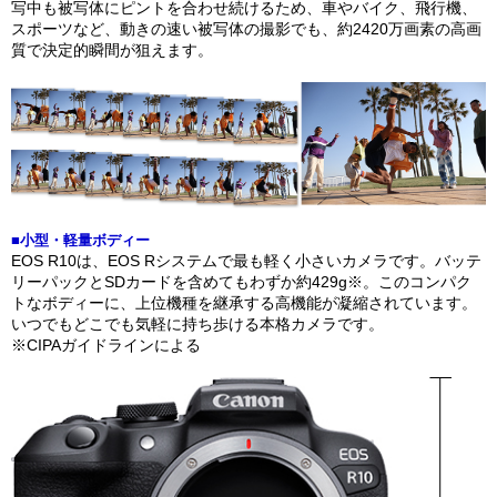
写中も被写体にピントを合わせ続けるため、車やバイク、飛行機、
スポーツなど、動きの速い被写体の撮影でも、約2420万画素の高画
質で決定的瞬間が狙えます。
■小型・軽量ボディー
EOS R10は、EOS Rシステムで最も軽く小さいカメラです。バッテ
リーパックとSDカードを含めてもわずか約429g※。このコンパク
トなボディーに、上位機種を継承する高機能が凝縮されています。
いつでもどこでも気軽に持ち歩ける本格カメラです。
※CIPAガイドラインによる