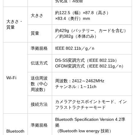
劣化度：3段階
約122.5（幅）×87.8（高さ）
大きさ
×83.4（奥行）mm
大きさ・
質量
約429g（バッテリー、カードを含む）
質量
／約382g（本体のみ）
準拠規格
IEEE 802.11b／g／n
DS-SS変調方式（IEEE 802.11b）
伝送方式
OFDM変調方式（IEEE 802.11g／n）
Wi-Fi
送信周波
周波数：2412～2462MHz
数（中心
チャンネル：1～11ch
周波数）
カメラアクセスポイントモード、イン
接続方法
フラストラクチャーモード
Bluetooth Specification Version 4.2準
準拠規格
拠
（Bluetooth low energy 技術）
Bluetooth