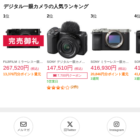
デジタル一眼カメラの人気ランキング
1
位
2
位
3
位
4
FUJIFILM ミラーレス一眼カメラ X-E5 XF23㎜レンズキット [ブラック/日英2か国語モデル] X-E5LK-23-B-JP
SONY デジタル一眼カメラ VLOGCAM ZV-E10 II(パワーズームレンズキット/ブラック) ZV-E10M2K-BQ
SONY ミラーレス一眼カメラ α7CR（アルファ7CR）ボディ シルバー ILCE-7CR-S
267,520円
147,510円
416,930円
4
(税込)
(税込)
(税込)
13,376円分ポイント還元
20,846円分ポイント還元
41
7,700円クーポン
3週間
3週
5営業日
(2件)
メルマガ
旧Twitter
Instagram