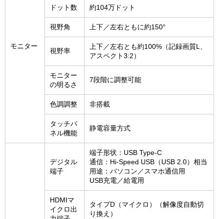
ドット数
約104万ドット
視野角
上下／左右ともに約150°
モニター
上下／左右とも約100%（記録画質L、
視野率
アスペクト3:2）
モニター
7段階に調整可能
の明るさ
色調調整
非搭載
タッチパ
静電容量方式
ネル機能
端子形状：USB Type-C
デジタル
通信：Hi-Speed USB（USB 2.0）相当
端子
用途：パソコン／スマホ通信用
USB充電／給電用
HDMIマ
タイプD（マイクロ）（解像度自動切
イクロ出
り換え）
力端子