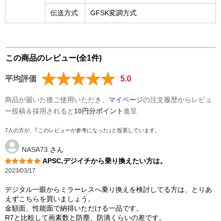
伝送方式
GFSK変調方式
この商品のレビュー(全1件)
平均評価
5.0
商品が届いた後ご使用いただき、
マイページ
の注文履歴からレビュ
ー投稿＆採用されると
10円分ポイント
進呈
7人の方が、｢このレビューが参考になった｣と投票しています。
NASA73
さん
APSC,デジイチから乗り換えたい方は。
2023/03/17
デジタル一眼からミラーレスへ乗り換えを検討してる方は、とりあ
えずこちらを買いましょう。
金額面、性能面で納得いただける一品です。
R7と比較して画素数と防塵、防滴くらいの差です。