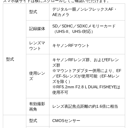
スマホ版サイトは横にスクロールしてご確認いただけます。
デジタル一眼ノンレフレックスAF・
型式
AEカメラ
SD／SDHC／SDXCメモリーカード
記録媒体
（UHS-II、UHS-I対応）
レンズマ
キヤノンRFマウント
ウント
型式
キヤノンRFレンズ群、およびEFレン
ズ群
※マウントアダプター併用により、EF
使用レン
／EF-Sレンズが使用可能（EF-Mレン
ズ
ズを除く）
※RF5.2mm F2.8 L DUAL FISHEYEは
使用不可
有効撮影
レンズ表記焦点距離の約1.6倍に相当
画角
型式
CMOSセンサー