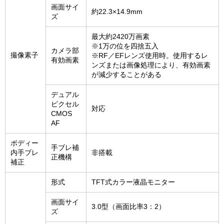
画面サイ
約22.3×14.9mm
ズ
最大約2420万画素
※1万の位を四捨五入
カメラ部
撮像素子
※RF／EFレンズ使用時。使用するレ
有効画素
ンズまたは画像処理により、有効画素
が減少することがある
デュアル
ピクセル
対応
CMOS
AF
ボディー
手ブレ補
内手ブレ
非搭載
正機構
補正
形式
TFT式カラー液晶モニター
画面サイ
3.0型（画面比率3：2）
ズ