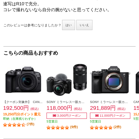
連写はR10で充分。
コレで撮れないなら自分の腕がないと思ってください。
このレビューは参考になりましたか？
はい
いいえ
こちらの商品もおすすめ
【クーポン対象外】 CANON ミラーレスカメラ EOS R10・RF-S18-150 IS STM レンズキット EOSR10-18150ISSTMLK
SONY ミラーレス一眼カメラ VLOGCAM ZV-E10 ダブルズームレンズキット ブラック ZV-E10Y-BQ
SONY ミラーレス一眼カメラ α7 IV （アルファ7 IV） ボディ ILCE-7M4
192,500円
118,000円
291,889円
1
(税込)
(税込)
(税込)
19,250円分ポイント還元
15
3,000円クーポン
11,000円クーポン
即納（在庫残りわずか）
5営
5営業日
5営業日
(7件)
(9件)
(2件)