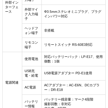
外部イン
ターフェ
外部マイ
ース
Φ3.5mmステレオミニプラグ、プラグ
ク入力端
インパワー対応
子
ヘッドフ
非搭載
ォン端子
リモコン
リモートスイッチ RS-60E3対応
端子
対応バッテリーパック：LP-E17、使用
使用電池
個数：1個
USB充
USB電源アダプター PD-E1使用
電・給電
電源関連
ACアダプター：AC-E6N、DCカプラ
AC電源
ー：DR-E18
バッテリー残容量：マーク4段階
バッテリ
撮影回数：非対応
ー情報