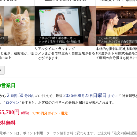
F
リアルタイムトラッキング
本格的な撮影に応える動画
度と速さ、追随性が、従
カメラまかせで精度高く自動追尾させる
180度チルト可動式液晶モ
幅に向上。
ことができます。
て動画の自分撮りも簡単に
0営業日
2
50
2026
08
23
日曜日
から
時間
分以内
のご注文で、最短
年
月
日
までに
「
神奈川県
。
[
ログイン
]をすると、お客様のご住所への最短お届け日が表示されます。
55,700円
(税込)
7,785円分ポイント還元
送料無料
元ポイントは、ポイント利用・クーポン値引き時に変わります。ご注文時「注文内容確認