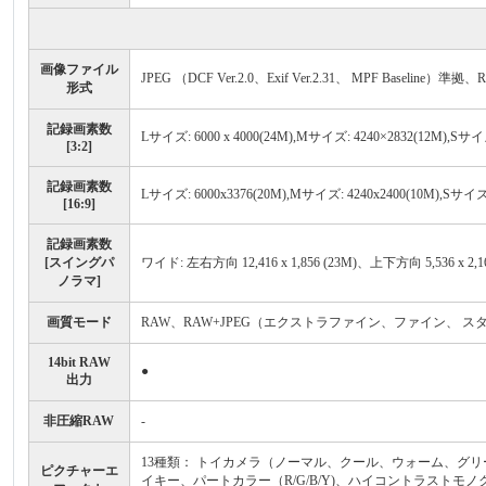
画像ファイル
JPEG （DCF Ver.2.0、Exif Ver.2.31、 MPF Baselin
形式
記録画素数
Lサイズ: 6000 x 4000(24M),Mサイズ: 4240×2832(12M),Sサイズ:
[3:2]
記録画素数
Lサイズ: 6000x3376(20M),Mサイズ: 4240x2400(10M),Sサイズ:
[16:9]
記録画素数
[スイングパ
ワイド: 左右方向 12,416 x 1,856 (23M)、上下方向 5,536 x 2,16
ノラマ]
画質モード
RAW、RAW+JPEG（エクストラファイン、ファイン、 
14bit RAW
●
出力
非圧縮RAW
-
13種類： トイカメラ（ノーマル、クール、ウォーム、グ
ピクチャーエ
イキー、パートカラー（R/G/B/Y)、ハイコントラスト