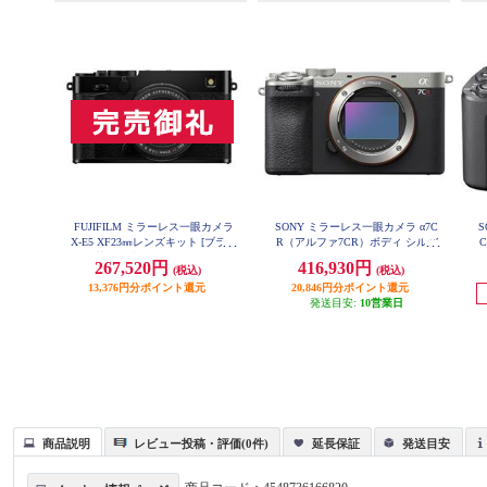
FUJIFILM ミラーレス一眼カメラ
SONY ミラーレス一眼カメラ α7C
S
X-E5 XF23㎜レンズキット [ブラッ
R（アルファ7CR）ボディ シルバ
C
ク/日英2か国語モデル] X-E5LK-23-
ー ILCE-7CR-S
ズ
267,520円
416,930円
(税込)
(税込)
B-JP
13,376円分ポイント還元
20,846円分ポイント還元
発送目安:
10営業日
商品説明
レビュー投稿・評価(0件)
延長保証
発送目安