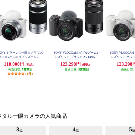
ONY ミラーレス一眼カメラ VLO
SONY VLOGCAM ダブルズームレ
SONY VLOGC
GCAM ZV-E10 ダブルズームレン
ンズキット ブラック ZV-E10X-B
ンズキット ホワイト
ズキット ホワイト ZV-E10Y-WQ
118,000円
123,298円
123,29
(税込)
(税込)
発送目安:
5営業日
発送目安:
5営業日
発送目安:
(1件)
ジタル一眼カメラの人気商品
3
4
5
位
位