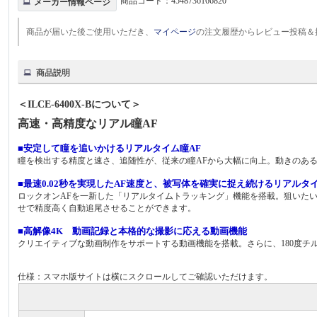
商品コード：
4548736166820
メーカー情報ページ
商品が届いた後ご使用いただき、
マイページ
の注文履歴からレビュー投稿＆
商品説明
＜ILCE-6400X-Bについて＞
高速・高精度なリアル瞳AF
■安定して瞳を追いかけるリアルタイム瞳AF
瞳を検出する精度と速さ、追随性が、従来の瞳AFから大幅に向上。動きのあ
■最速0.02秒を実現したAF速度と、被写体を確実に捉え続けるリアルタ
ロックオンAFを一新した「リアルタイムトラッキング」機能を搭載。狙いた
せで精度高く自動追尾させることができます。
■高解像4K 動画記録と本格的な撮影に応える動画機能
クリエイティブな動画制作をサポートする動画機能を搭載。さらに、180度チ
仕様：スマホ版サイトは横にスクロールしてご確認いただけます。