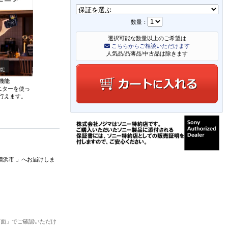
数量：
選択可能な数量以上のご希望は
こちらからご相談いただけます
人気品/品薄品/中古品は除きます
機能
ニターを使っ
行えます。
横浜市
」
へお届けしま
画面」でご確認いただけ