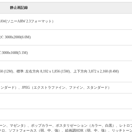
静止画記録
e）準拠、RAW(ソニーARW 2.3フォーマット）
 3008x2000(6.0M)
3008x1688(5.1M)
0 (12M)、標準: 左右方向 8,192 x 1,856 (15M)、上下方向 3,872 x 2,160 (8.4M)
スタンダード）、JPEG（エクストラファイン、ファイン、スタンダード）
リーン、マゼンタ）、ポップカラー、ポスタリゼーション（カラー、白黒）、レトロ
モノクロ、ソフトフォーカス（弱、中、強）、絵画調HDR（弱、中、強）、リッチトー