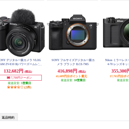
ONY デジタル一眼カメラ VLOG
SONY フルサイズデジタル一眼カ
Nikon ミラーレス
AM ZV-E10 II(パワーズームレン
メラ ブラック ILCE-7M5
4-70 レンズキット
キット/ブラック) ZV-E10M2K-B
132,682円
416,898円
355,30
(税込)
(税込)
Q
41,689円分ポイント還元
17,765円分
7,700円クーポン
発送目安:
10営業日
発送目安
発送目安:
5営業日
(2件)
返品特約