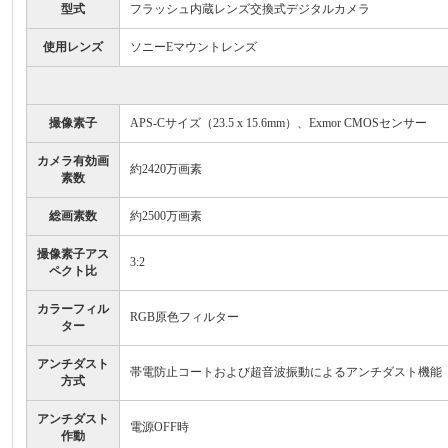
型式
フラッシュ内蔵レンズ交換式デジタルカメラ
使用レンズ
ソニーEマウントレンズ
撮像素子
APS-Cサイズ（23.5 x 15.6mm）、Exmor CMOSセンサー
カメラ有効画
約2420万画素
素数
総画素数
約2500万画素
撮像素子アス
3:2
ペクト比
カラーフィル
RGB原色フィルター
ター
アンチダスト
帯電防止コートおよび超音波振動によるアンチダスト機能
方式
アンチダスト
電源OFF時
作動