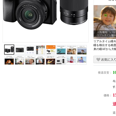
リアルタイム瞳A
瞳を検出する精
来の瞳AFから大
1
発送目安：
今
す
1
価格：
還