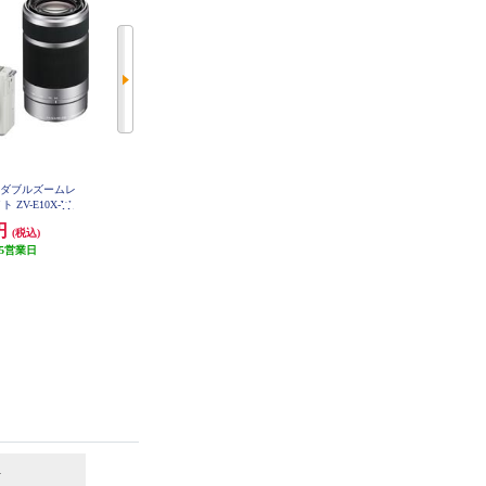
AM ダブルズームレ
SONY ミラーレス一眼カメラ α670
SONY デジタル一眼カメラα6400
 ZV-E10X-W
0(アルファ6700) ボディ ブラック I
パワーズームレンズキット シルバ
LCE-6700
ー ILCE-6400K-S
8円
218,400円
134,800円
(税込)
(税込)
(税込)
5営業日
10,920円分ポイント還元
6,740円分ポイント還元
発送目安:
10営業日
発送目安:
10営業日
(4件)
6
7
位
位
位