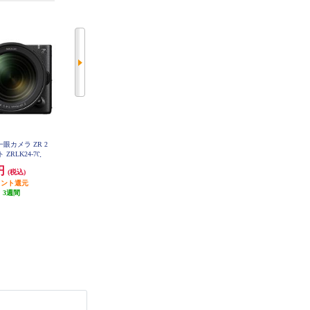
一眼カメラ ZR 2
SONY ミラーレス一眼カメラ α7 I
CANON 【訳あり品】【店舗展示
 ZRLK24-70
V （アルファ7 IV） ボディ ILCE-7
特価品※要詳細確認】デジタル一
M4
眼レフカメラ EOS Kiss X10 ダブ
0円
291,889円
84,800円
(税込)
(税込)
(税込)
ルズームキット ブラック EOSKIS
SX10BKWKIT
ポイント還元
848円分ポイント還元
11,000円クーポン
:
3週間
発送目安:
即納（在庫あり）
発送目安:
5営業日
(7件)
(2件)