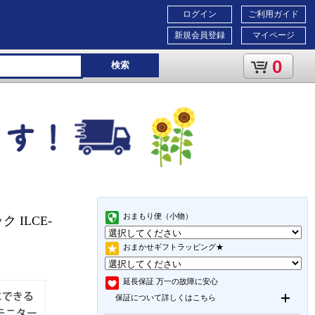
ログイン
ご利用ガイド
新規会員登録
マイページ
0
検索
おまもり便（小物）
 ILCE-
おまかせギフトラッピング★
延長保証
万一の故障に安心
保証について詳しくはこちら