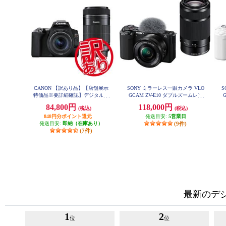
CANON 【訳あり品】【店舗展示
SONY ミラーレス一眼カメラ VLO
S
特価品※要詳細確認】デジタル一
GCAM ZV-E10 ダブルズームレン
眼レフカメラ EOS Kiss X10 ダブ
ズキット ブラック ZV-E10Y-BQ
84,800円
118,000円
(税込)
(税込)
ルズームキット ブラック EOSKIS
SX10BKWKIT
848円分ポイント還元
発送目安:
5営業日
発送目安:
即納（在庫あり）
(9件)
(7件)
最新のデ
1
2
位
位