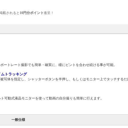
掲載されると
10円分ポイント
進呈！
るポートレート撮影でも簡単・確実に、瞳にピントを合わせ続ける事が可能。
イムトラッキング
い被写体を指定し、シャッターボタンを半押し、もしくはモニター上でタッチするだ
ルト可動式液晶モニターを使って動画の自分撮りも簡単に行えます。
一般仕様