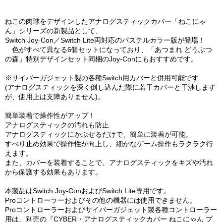
ねこの肉球をデザインしたアナログスティックカバー「ねこにゃ
ん」シリーズの新製品として、
Switch Joy-Con／Switch Lite両対応のパステルカラー版が登場！
色がすべて異なる6個セットになっており、「あつまれ どうぶつ
の森」特別デザインセット同梱のJoy-Conにもおすすめです。
※サイバーガジェット製の各種Switch用カバーと併用可能です
(アナログスティックを深く倒し込んだ際に若干カバーと干渉します
が、使用上は支障ありません)。
簡単装着で操作性がアップ！
アナログスティックの汚れも防止
アナログスティックにかぶせるだけで、簡単に装着が可能。
すべり止め効果で操作性が向上し、細かなゲーム操作もラクラク行
えます。
また、カバーを装着することで、アナログスティックをキズや汚れ
から保護する効果もあります。
本製品はSwitch Joy-ConおよびSwitch Lite専用です。
Proコントローラーおよびその他の機器には使用できません。
Proコントローラーおよびサイバーガジェット製各種コントローラー
用は、別売の『CYBER・アナログスティックカバー ねこにゃん プ