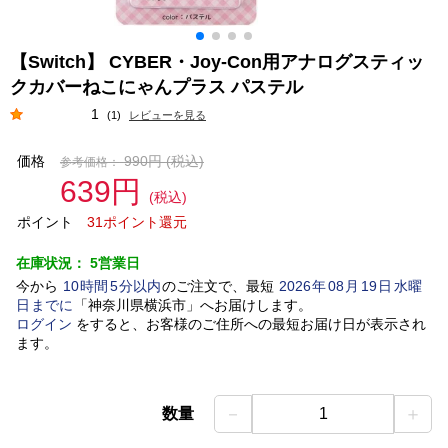
【Switch】 CYBER・Joy-Con用アナログスティッ
クカバーねこにゃんプラス パステル
1
(1)
レビューを見る
価格
990円
(税込)
参考価格：
639円
(税込)
ポイント
31ポイント還元
在庫状況：
5営業日
今から
10
時間
5
分以内
のご注文で、最短
2026
年
08
月
19
日
水曜
日
までに
「
神奈川県横浜市
」
へお届けします。
ログイン
をすると、お客様のご住所への最短お届け日が表示され
ます。
－
＋
数量
1