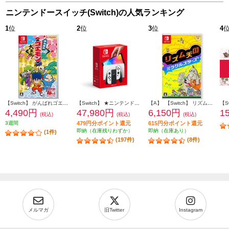
ニンテンドースイッチ(Switch)の人気ランキング
1
位
2
位
3
位
4
【Switch】 がんばれゴエモン大集合！
【Switch】 ★ニンテンドースイッチ本体 Nintendo Switch（有機ELモデル） Joy-Con(L)/(R) ホワイト
【A】 【Switch】 リズム天国 ミラクルスターズ
4,490円
47,980円
6,150円
1
(税込)
(税込)
(税込)
3週間
479円分ポイント還元
615円分ポイント還元
即納（在庫残りわずか）
即納（在庫あり）
(1件)
(197件)
(8件)
メルマガ
旧Twitter
Instagram