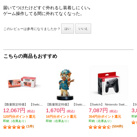
届いてつけたけどすぐ外れるし装着しにくい｡
ゲーム操作してる間に外れてなくなった。
このレビューは参考になりましたか？
はい
いいえ
こちらの商品もおすすめ
【数量限定特価】 【Switch】 ズイキマスコン for Nintendo Switch レッド
【数量限定特価】 【Switch】 amiibo ルディ 【モンスターハンターストーリーズ3】 （モンスターハンターシリーズ）
【Switch】 Nintendo Switch Proコントローラー
12,067円
1,670円
7,087円
3
(税込)
(税込)
(税込)
120円分ポイント還元
16円分ポイント還元
354円分ポイント還元
即
即納（在庫あり）
即納（在庫あり）
即納（在庫あり）
(1件)
(504件)