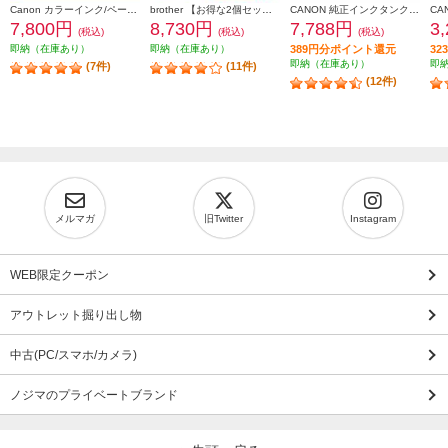
Canon カラーインク/ペーパーセット2個セット KL36IP3PACK2-ESET
brother 【お得な2個セット】純正インクカートリッジ4色セット LC411-4PK LC411-4PK-2-ESET
CANON 純正インクタンク BCI-331（BK/C/M/Y/GY）+BCI-330 マルチパック BCI-331-330-6MP
7,800円
8,730円
7,788円
3
(税込)
(税込)
(税込)
即納（在庫あり）
即納（在庫あり）
389円分ポイント還元
3
即納（在庫あり）
即
(7件)
(11件)
(12件)
メルマガ
旧Twitter
Instagram
WEB限定クーポン
アウトレット掘り出し物
中古(PC/スマホ/カメラ)
ノジマのプライベートブランド