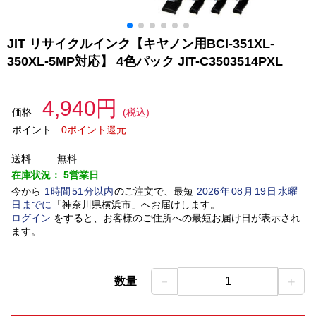
JIT リサイクルインク【キヤノン用BCI-351XL-
350XL-5MP対応】 4色パック JIT-C3503514PXL
4,940円
価格
(税込)
ポイント
0ポイント還元
送料
無料
在庫状況：
5営業日
今から
1
時間
51
分以内
のご注文で、最短
2026
年
08
月
19
日
水曜
日
までに
「
神奈川県横浜市
」
へお届けします。
ログイン
をすると、お客様のご住所への最短お届け日が表示され
ます。
－
＋
数量
1