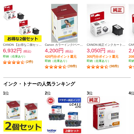
CANON 【お得な二個セット】純正インク FINEカートリッジ（大容量）ブラック BC-360XL-2-ESET
Canon カラーインク/ペーパーセット KL36IP3PACK
CANON 純正インクカートリッジ（大容量）ブラック BC-345XL
6,932円
4,200円
3,050円
2
(税込)
(税込)
(税込)
即納（在庫あり）
420円分ポイント還元
305円分ポイント還元
2
即納（在庫あり）
即納（在庫あり）
即
(2件)
(39件)
(98件)
インク・トナーの人気ランキング
1
位
2
位
3
位
4