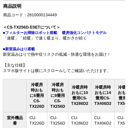
商品説明
商品コード：2810000134449
＜CS-TX256D-ESETについて＞
■フィルターお掃除ロボット搭載 暖房強化コンパクトモデル
「速暖」「続暖」で速く暖まり、暖かさが続く
■新室温みはり搭載
新室温みはりで熱中症リスクの低減・快適な環境をお届け！
【主な仕様】
スマホ版サイトは横にスクロールしてご確認いただけます。
冷暖房
冷暖房
冷暖房時
冷暖房時
冷暖
時おも
時おも
おもに10
おもに14
おもに
に6畳用
に8畳用
畳用CS-
畳用CS-
畳用C
CS-
CS-
TX286D2
TX406D2
TX56
TX226D
TX256D
室外機品
CU-
CU-
CU-
CU-
CU-
番
TX226D
TX256D
TX286D2
TX406D2
TX56