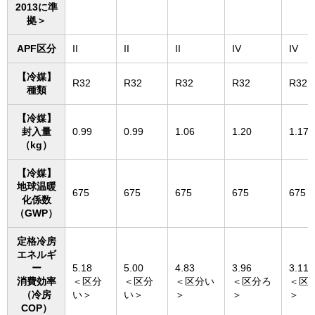
2013に準
拠＞
APF区分
II
II
II
IV
IV
【冷媒】
R32
R32
R32
R32
R32
種類
【冷媒】
封入量
0.99
0.99
1.06
1.20
1.17
（kg）
【冷媒】
地球温暖
675
675
675
675
675
化係数
（GWP）
定格冷房
エネルギ
ー
5.18
5.00
4.83
3.96
3.11
消費効率
＜区分
＜区分
＜区分い
＜区分ろ
＜区
（冷房
い＞
い＞
＞
＞
＞
COP）