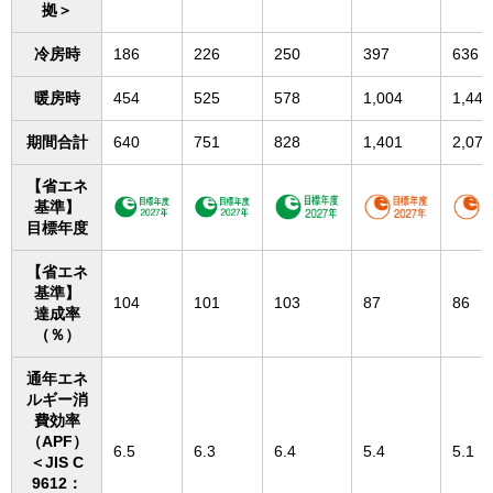
拠＞
冷房時
186
226
250
397
636
暖房時
454
525
578
1,004
1,441
期間合計
640
751
828
1,401
2,077
【省エネ
基準】
目標年度
【省エネ
基準】
104
101
103
87
86
達成率
（％）
通年エネ
ルギー消
費効率
（APF）
6.5
6.3
6.4
5.4
5.1
＜JIS C
9612：