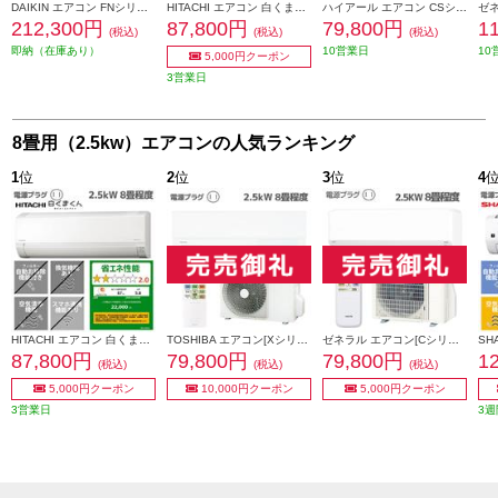
DAIKIN エアコン FNシリーズ ノジマオリジナル 8畳用 2.5kw 100V フィルター自動お掃除 2026年モデル AN256AFNS-W-ESET
HITACHI エアコン 白くまくん AJシリーズ【8畳用/2.5KW/100V/2026年モデル】 RAS-AJ2526S-W-ESET
ハイアール エアコン CSシリーズ【8畳用/2.5kw/100V/スタンダードモデル/ホワイト】 JAA-CS256A-ESET
212,300円
87,800円
79,800円
1
(税込)
(税込)
(税込)
即納（在庫あり）
10営業日
10
5,000円クーポン
3営業日
8畳用（2.5kw）エアコンの人気ランキング
1
位
2
位
3
位
4
HITACHI エアコン 白くまくん AJシリーズ【8畳用/2.5KW/100V/2026年モデル】 RAS-AJ2526S-W-ESET
TOSHIBA エアコン[Xシリーズ]【8畳用/2.5kw/100V/2025年モデル】 RAS-U251X-W-ESET
ゼネラル エアコン[Cシリーズ]【8畳用/2.5kw/100V/熱交換器加熱除菌/2025年モデル】 AS-C255S-W-ESET
87,800円
79,800円
79,800円
1
(税込)
(税込)
(税込)
5,000円クーポン
10,000円クーポン
5,000円クーポン
3営業日
3週