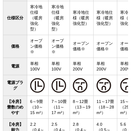
寒冷地
寒冷地
仕様
仕様
寒冷地仕
寒冷地仕
寒冷
仕様区分
（暖房
（暖房
様（暖房
様（暖房
様（
強化
強化
強化型）
強化型）
強化
型）
型）
オープ
オープ
オープン
オープン
オー
価格
ン価格
ン価格
価格※
価格※
価格
※
※
単相
単相
単相
単相
単相
電源
100V
100V
200V
200V
200V
電源プラ
グ
【冷房】
6～9畳
7～10畳
8～12畳
11～17畳
15～
畳数のめ
（10～
（11～
（13～19
（18～28
（25
やす
15 m²）
17 m²）
m²）
m²）
m²）
【冷房】
2.2
2.5
2.8
4.0
5.6
能力
（0.4～
（0.4～
（0.4～
（0.5～
（0.