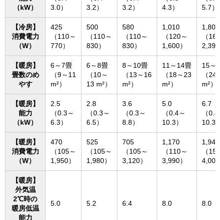
（kW）
3.0）
3.2）
3.2）
4.3）
5.7）
【冷房】
425
500
580
1,010
1,800
消費電力
（110～
（110～
（110～
（120～
（16
（W）
770）
830）
830）
1,600）
2,39
【暖房】
6～7畳
6～8畳
8～10畳
11～14畳
15～
畳数のめ
（9～11
（10～
（13～16
（18～23
（24
やす
m²）
13 m²）
m²）
m²）
m²）
【暖房】
2.5
2.8
3.6
5.0
6.7
能力
（0.3～
（0.3～
（0.3～
（0.4～
（0.
（kW）
6.3）
6.5）
8.8）
10.3）
10.3
【暖房】
470
525
705
1,170
1,940
消費電力
（105～
（105～
（105～
（110～
（15
（W）
1,950）
1,980）
3,120）
3,990）
4,00
【暖房】
外気温
2℃時の
5.0
5.2
6.4
8.0
8.0
暖房低温
能力