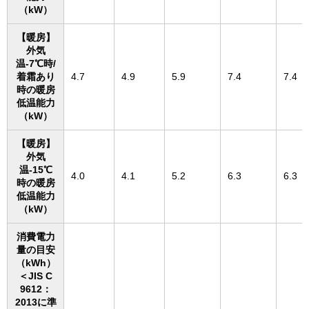
（kW）
【暖房】
外気
温-7℃時/
着霜あり
4.7
4.9
5.9
7.4
7.4
時の暖房
低温能力
（kW）
【暖房】
外気
温-15℃
4.0
4.1
5.2
6.3
6.3
時の暖房
低温能力
（kW）
消費電力
量の目安
（kWh）
＜JIS C
9612：
2013に準