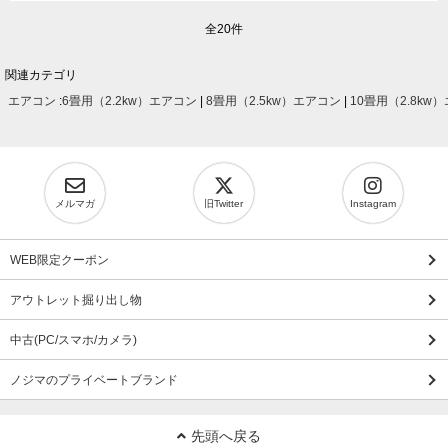
全20件
関連カテゴリ
エアコン
:
6畳用（2.2kw）エアコン
|
8畳用（2.5kw）エアコン
|
10畳用（2.8kw
メルマガ
旧Twitter
Instagram
WEB限定クーポン
アウトレット掘り出し物
中古(PC/スマホ/カメラ)
ノジマのプライベートブランド
先頭へ戻る