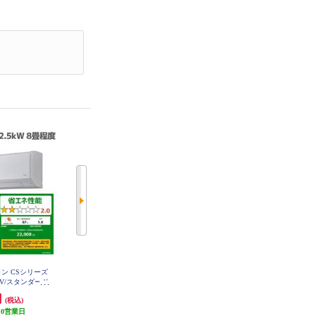
ン CSシリーズ
DAIKIN エアコン[Eシリーズ]【8畳
TOSHIBA エアコン[Xシリーズ]【8
00V/スタンダード
用/2.5kw/100V/高さ25cm/2025年モ
畳用/2.5kw/100V/2025年モデル】
RAS-U251X-W-ESET
A-CS256A-E
デル】 AN255AES-W-ESET
円
109,800円
79,800円
(税込)
(税込)
(税込)
T
10営業日
10,000円クーポン
10,000円クーポン