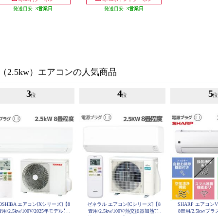
発送目安:
3営業日
発送目安:
3営業日
（2.5kw）エアコンの人気商品
3
4
5
位
位
OSHIBA エアコン[Xシリーズ]【8
ゼネラル エアコン[Cシリーズ]【8
SHARP エアコ
畳用/2.5kw/100V/2025年モデル】
畳用/2.5kw/100V/熱交換器加熱除
8畳用/2.5kw/
RAS-U251X-W-ESET
菌/2025年モデル】 AS-C255S-W-E
5000/100V/2026