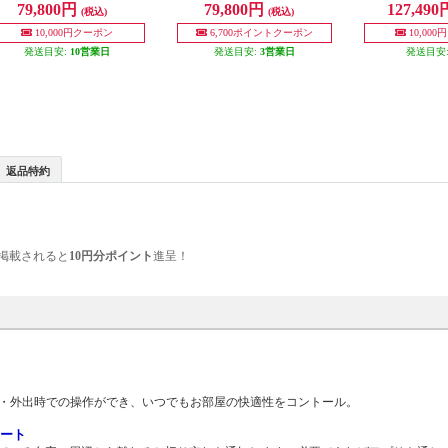
79,800円
79,800円
127,49
(税込)
(税込)
SET
V-ES
10,000円クーポン
6,700ポイントクーポン
10,00
発送目安:
10営業日
発送目安:
3営業日
発送目安
返品特約
掲載されると
10円分ポイント
進呈！
中・外出時での操作ができ、いつでもお部屋の快適性をコントール。
ポート