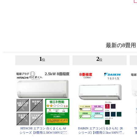
最新の8畳用
1
2
位
位
HITACHI エアコン 白くまくん AJ
DAIKIN エアコン[うるさらX］[R
T
シリーズ【8畳用/2.5KW/100V/2026
シリーズ]【8畳用/2.5kw/100V/換
年モデル】 RAS-AJ2526S-W-ESET
気・加湿/フィルター自動お掃除/2