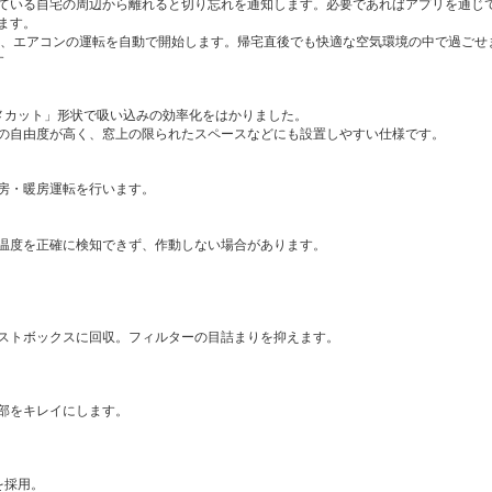
ている自宅の周辺から離れると切り忘れを通知します。必要であればアプリを通じ
ます。
 、エアコンの運転を自動で開始します。帰宅直後でも快適な空気環境の中で過ごせ
す
ナナメカット」形状で吸い込みの効率化をはかりました。
の自由度が高く、窓上の限られたスペースなどにも設置しやすい仕様です。
房・暖房運転を行います。
温度を正確に検知できず、作動しない場合があります。
ストボックスに回収。フィルターの目詰まりを抑えます。
部をキレイにします。
を採用。