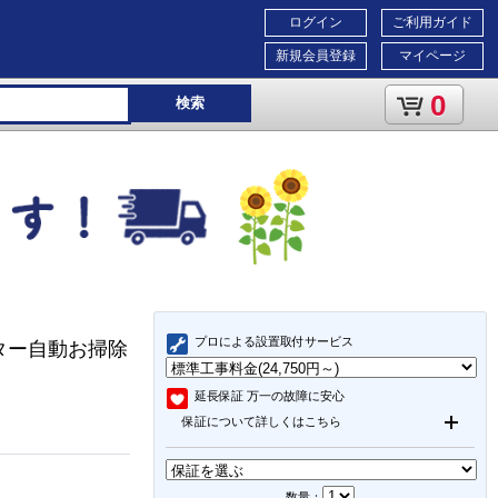
ログイン
ご利用ガイド
新規会員登録
マイページ
0
検索
プロによる設置取付サービス
フィルター自動お掃除
延長保証
万一の故障に安心
保証について詳しくはこちら
数量：