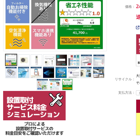
2
価格：
大
リサイクル：
そ
支払方法：