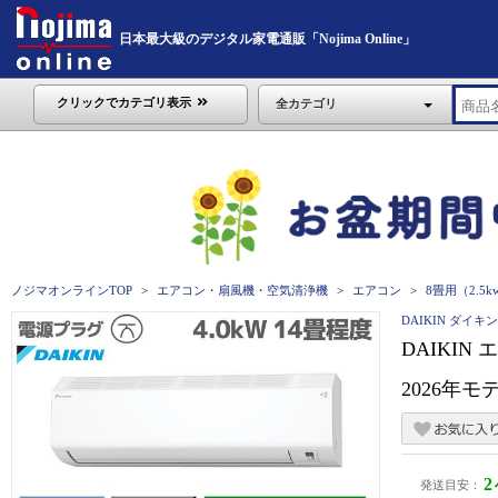
日本最大級のデジタル家電通販「Nojima Online」
クリックでカテゴリ表示
全カテゴリ
ノジマオンラインTOP
エアコン・扇風機・空気清浄機
エアコン
8畳用（2.5
DAIKIN ダイキン
DAIKIN
2026年モデ
発送目安：