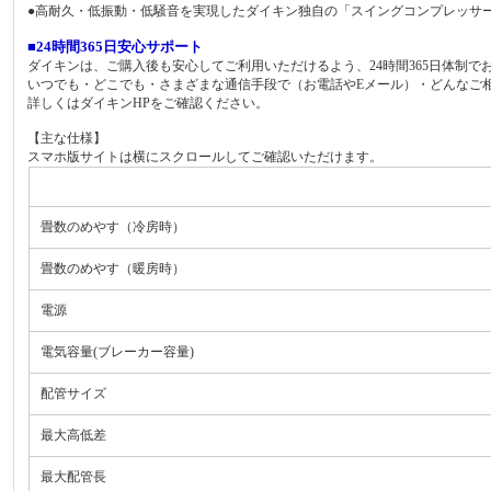
●高耐久・低振動・低騒音を実現したダイキン独自の「スイングコンプレッサ
■24時間365日安心サポート
ダイキンは、ご購入後も安心してご利用いただけるよう、24時間365日体制
いつでも・どこでも・さまざまな通信手段で（お電話やEメール）・どんなご
詳しくはダイキンHPをご確認ください。
【主な仕様】
スマホ版サイトは横にスクロールしてご確認いただけます。
畳数のめやす（冷房時）
畳数のめやす（暖房時）
電源
電気容量(ブレーカー容量)
配管サイズ
最大高低差
最大配管長