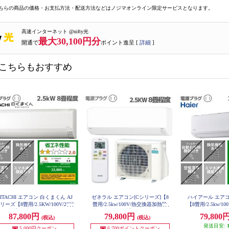
ちらの商品の価格・お支払方法・配送方法などはノジマオンライン限定サービスとなります。
高速インターネット @nifty光
最大30,100円分
開通で
ポイント進呈 [
詳細
]
こちらもおすすめ
ITACHI エアコン 白くまくん AJ
ゼネラル エアコン[Cシリーズ]【8
ハイアール エアコ
リーズ【8畳用/2.5KW/100V/2026
畳用/2.5kw/100V/熱交換器加熱除
【8畳用/2.5kw/1
モデル】 RAS-AJ2526S-W-ESET
菌/2025年モデル】 AS-C255S-W-E
モデル/ホワイト】 JA
87,800円
79,800円
79,800
(税込)
(税込)
SET
SE
発送目安:
5,000円クーポン
6,700ポイントクーポン