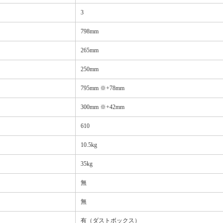
3
798mm
265mm
250mm
795mm ※+78mm
300mm ※+42mm
610
10.5kg
35kg
無
無
有（ダストボックス）