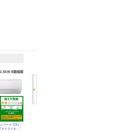
発送目安:
10営業日
発送目安:
10営業日
6
7
位
位
位
ンVシリーズ【主に
DAIKIN エアコン[うるさらX][Rシ
DAIKIN エアコン FNシリーズ ノ
プラズマクラスター2
リーズ] 【8畳用 /2.5kw /100V /換
ジマオリジナル 8畳用 2.5kw 100V
年モデル】 AY-U25
気・加湿 /フィルター自動お掃除 /
フィルター自動お掃除 2026年モデ