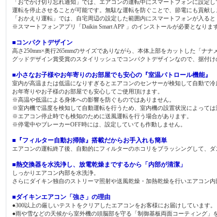
「おでかけ切り忘れ通知」では、エアコンの運転中にスマートフォンに設定し
運転を停止させることが可能です。無駄な運転を防ぐことで、節電にも貢献し
「おかえり運転」では、自宅周辺の設定した範囲内にスマートフォンが入ると
※スマートフォンアプリ「Daikin Smart APP 」のインストールが必要となりま
■コンパクトデザイン
高さ250mm×奥行265mmのサイズでありながら、本体上部をカットした「
グッドデザイン賞受賞のスタイリッシュでコンパクトデザインなので、据付け
■小さなお子様やお年寄りのお部屋でも安心の『室温パトロール機能』
室内が高温または低温になりすぎるとエアコンのセンサーが検知して自動で冷
お年寄りやお子様のお部屋でも安心してご使用頂けます。
※高温や低温による身体への影響を防ぐものではありません。
※室内機で温度を検知して自動運転を行うため、室内機の設置状況によっては
※エアコン停止時でも検知のために送風運転を行う場合があります。
※停電中やブレーカーOFF時には、設定していても作動しません。
■『フィルター自動お掃除』搭載だからお手入れも簡単
エアコンの運転終了後、自動的にフィルターのホコリをブラッシングして、ダ
■熱交換器を水洗浄し、放電乾燥までするから「内部が清潔」
しっかりエアコン内部を水洗浄。
さらにダイキン独自のストリーマ照射や送風乾燥・加熱乾燥を行いエアコン内
■ダイキンエアコン「強さ」の理由
●300以上の厳しいテストをクリアしたエアコンをお客様にお届けしています。
●雨や雪などの天候から室外機の頭脳部を守る「制御基板両面コーティング」