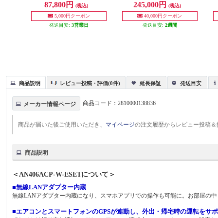
87,800円
245,000円
(税込)
(税込)
025年モデル】 AN255ARS-W-ESE
T
5,000円クーポン
40,000円クーポン
発送目安:
3営業日
発送目安:
2週間
商品説明
レビュー投稿・評価(0件)
延長保証
発送目安
商品コード：
2810000138836
メーカー情報ページ
商品が届いた後ご使用いただき、
マイページ
の注文履歴からレビュー投稿＆
商品説明
＜AN406ACP-W-ESETについて＞
■無線LANアダプター内蔵
無線LANアダプター内蔵になり、スマホアプリでの操作も可能に。お部屋の
■エアコンとスマートフォンのGPSが連動し、外出・帰宅時の運転をサ