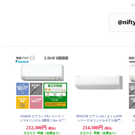
こ
DAIKIN エアコン FNシリーズ ノ
HITACHI エアコン白くまくん[WN
H
ジマオリジナル 8畳用 2.5kw 100V
シリーズ/オリジナルモデル][8畳
シ
フィルター自動お掃除 2026年モデ
用/2.5KW/凍結洗浄/フィルター・
年
212,300円
214,500円
(税込)
(税込)
ル AN256AFNS-W-ESET
ファン自動お掃除] RAS-WN2526S-
W-ESET
発送目安:
即納（在庫あり）
発送目安:
即納（在庫あり）