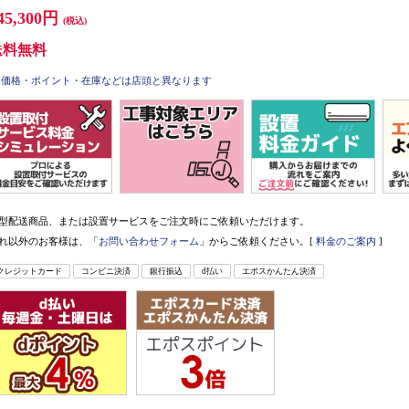
45,300円
(税込)
送料無料
価格・ポイント・在庫などは店頭と異なります
型配送商品、または設置サービスをご注文時にご依頼いただけます。
れ以外のお客様は、「
お問い合わせフォーム
」からご依頼ください。[
料金のご案内
]
クレジットカード
コンビニ決済
銀行振込
d払い
エポスかんたん決済