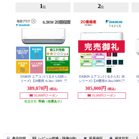
1
2
位
位
DAIKIN エアコン[うるさらX][Rシ
DAIKIN エアコン[うるさらX］[R
H
リーズ] 【20畳用 /6.3kw /200V /換
シリーズ]【20畳用/6.3kw/200V/換
気・加湿 /フィルター自動お掃除 /
気・加湿/フィルター自動お掃除/2
洗
389,070円
305,000円
(税込)
(税込)
2026年モデル】★大型配送対象商
025年モデル】★大型配送対象商品
AN635ARP-W-ESET
品 AN636ARP-W-ESET
30,000円クーポン
10,000円クーポン
発送目安:
即納（在庫あり）
商品説明
レビュー投稿・評価(0件)
延長保証
発送目安