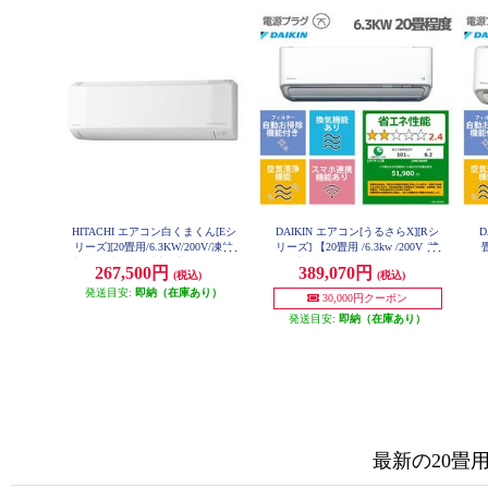
HITACHI エアコン白くまくん[Eシ
DAIKIN エアコン[うるさらX][Rシ
D
リーズ][20畳用/6.3KW/200V/凍結
リーズ] 【20畳用 /6.3kw /200V /換
洗浄] ★大型配送対象商品 RAS-ER
気・加湿 /フィルター自動お掃除 /
お
267,500円
389,070円
(税込)
(税込)
6326D-W-ESET
2026年モデル】★大型配送対象商
発送目安:
即納（在庫あり）
品 AN636ARP-W-ESET
30,000円クーポン
発送目安:
即納（在庫あり）
最新の20畳