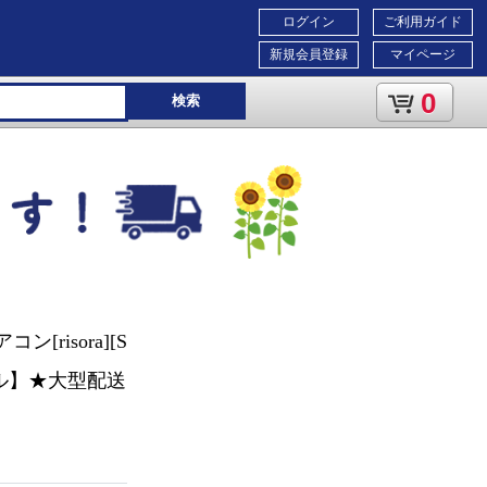
ログイン
ご利用ガイド
新規会員登録
マイページ
0
検索
risora][S
モデル】★大型配送