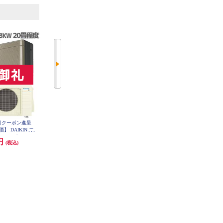
6
7
位
位
位
引クーポン進呈
【標準工事費割引クーポン付
【標準工事費割引クーポン進呈
 DAIKIN エ
き】 三菱 エアコン霧ヶ峰FDシリ
中】 DAIKIN エアコン CXシリー
シリーズ]【20畳用/
ーズ【主に20畳/6.3KW/200V/ピュ
ズ【主に20畳/6.3KW/200V/フィル
0円
448,800円
268,400円
(税込)
(税込)
(税込)
イルゴールド/2022
アホワイト/2023年モデル】★大型
ター自動お掃除/温室パトロール/2
配送対象商品 A
配送対象商品 MSZ-FD6323S-W-ES
023年モデル】★大型配送対象商品
N-ESET
ET
S633ATCP-W-ESET