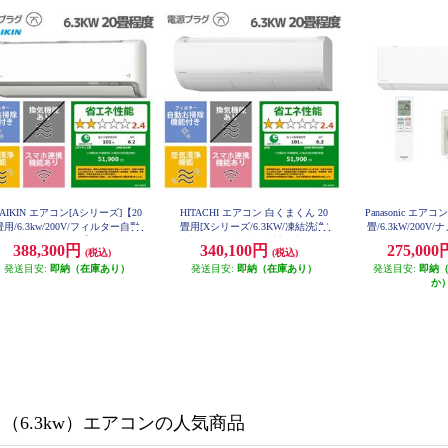
AIKIN エアコン[Aシリーズ]【20
HITACHI エアコン 白くまくん 20
Panasonic エアコ
畳用/6.3kw/200V/フィルター自動
畳用[Xシリーズ/6.3KW/凍結洗浄/
畳/6.3kW/200V
掃除/2026年モデル】★大型配送
単相200V]★大型配送対象商品 RA
ーキュレーションモー
388,300円
340,100円
275,00
(税込)
(税込)
S-XR6326D-W-ESET
対象商品 AN636AAP-W-ESET
度★大型配送対象商品
2-ES
発送目安:
即納（在庫あり）
発送目安:
即納（在庫あり）
発送目安:
即納
か
用（6.3kw）エアコンの人気商品