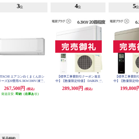
3
4
5
位
位
ITACHI エアコン白くまくん[Eシ
【標準工事費割引クーポン進呈
【標準工事費割
リーズ][20畳用/6.3KW/200V/凍結
中】【数量限定特価】 DAIKIN エ
中】【数量限定特価】
浄] ★大型配送対象商品 RAS-ER
アコン[risora][Sシリーズ]【20畳用/
アコン[risora][S
267,500円
289,300円
199,80
(税込)
(税込)
6326D-W-ESET
6.3kw/200V/ファブリックホワイ
6.3kw/200V/ツ
発送目安:
即納（在庫あり）
ト/2022年モデル】★大型配送対象
年モデル】★大型
N63ZSP-
商品 AN63ZSP-F-ESET
返品特約