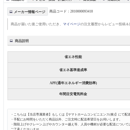
商品コード：
2810000093418
メーカー情報ページ
商品が届いた後ご使用いただき、
マイページ
の注文履歴からレビュー投稿＆
商品説明
省エネ性能
省エネ基準達成率
APF(通年エネルギー消費効率)
年間目安電気料金
・こちらは【当店専属業者】もしくは【ヤマトホームコンビニエンス(株)】にて配
・手配にお時間をいただく商品以外、ご注文時に配送希望日をお伺いします。
・階段上げやクレーン上げやカウンター越え等、人員や機材が必要な配送について
ご了承くださいませ。