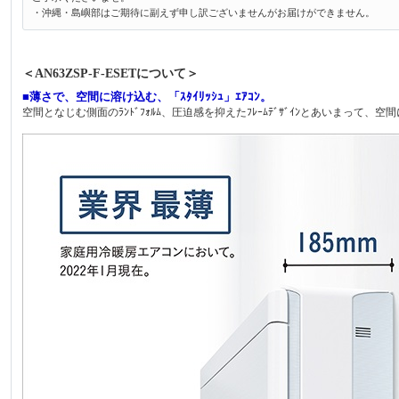
・沖縄・島嶼部はご期待に副えず申し訳ございませんがお届けができません。
＜AN63ZSP-F-ESETについて＞
■薄さで、空間に溶け込む、「ｽﾀｲﾘｯｼｭ」ｴｱｺﾝ。
空間となじむ側面のﾗﾝﾄﾞﾌｫﾙﾑ、圧迫感を抑えたﾌﾚｰﾑﾃﾞｻﾞｲﾝとあいまって、