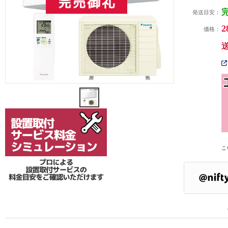
発送目安：
2
価格：
こ