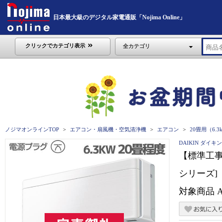
日本最大級のデジタル家電通販「Nojima Online」
クリックでカテゴリ表示
全カテゴリ
ノジマオンラインTOP
エアコン・扇風機・空気清浄機
エアコン
20畳用（6.
DAIKIN ダイキン
【標準工事費
シリーズ]【
対象商品 AN