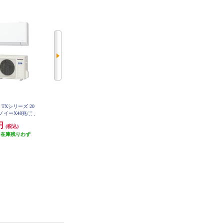
ン TXシリーズ 20
【旧型モデル1点限り】 DAIKIN エ
SHARP エアコンVシリーズ【主に
/ナノイーX48兆/サ
アコン Aシリーズ 20畳用 6.3kw 20
20畳用/6.3kw/プラズマクラスター
ド/W/2026年
0V フィルター自動お掃除 2025年
25000/200V/2026年モデル】★大型
0円
288,000円
220,370円
(税込)
(税込)
(税込)
 CS-TX636D
モデル AN635AAP-W-ESET
配送対象商品 AY-U63V2-ESET
ET
（在庫残りわず
発送目安:
5営業日
10,000円クーポン
）
発送目安:
10営業日