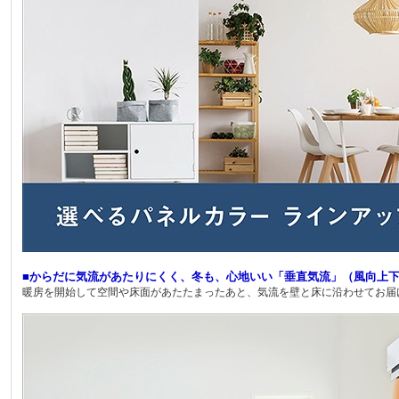
■からだに気流があたりにくく、冬も、心地いい「垂直気流」（風向上
暖房を開始して空間や床面があたたまったあと、気流を壁と床に沿わせてお届