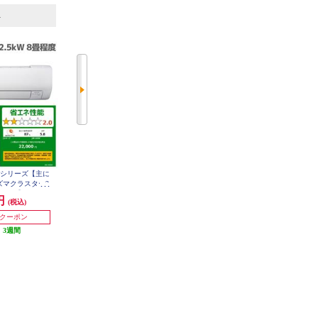
6
7
位
位
位
ンVシリーズ【主に
DAIKIN エアコン[うるさらX][Rシ
DAIKIN エアコン FNシリーズ ノ
プラズマクラスター2
リーズ] 【8畳用 /2.5kw /100V /換
ジマオリジナル 8畳用 2.5kw 100V
年モデル】 AY-U25
気・加湿 /フィルター自動お掃除 /
フィルター自動お掃除 2026年モデ
0円
298,000円
212,300円
(税込)
(税込)
(税込)
ET
2026年モデル】 AN256ARS-W-ESE
ル AN256AFNS-W-ESET
T
発送目安:
即納（在庫あり）
0円クーポン
20,000円クーポン
:
3週間
発送目安:
2ヶ月