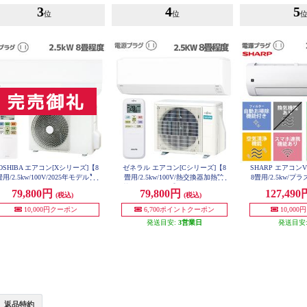
3
4
5
位
位
OSHIBA エアコン[Xシリーズ]【8
ゼネラル エアコン[Cシリーズ]【8
SHARP エアコ
畳用/2.5kw/100V/2025年モデル】
畳用/2.5kw/100V/熱交換器加熱除
8畳用/2.5kw/
RAS-U251X-W-ESET
菌/2025年モデル】 AS-C255S-W-E
5000/100V/2026
79,800円
79,800円
127,49
(税込)
(税込)
SET
V-ES
10,000円クーポン
6,700ポイントクーポン
10,00
発送目安:
3営業日
発送目安
返品特約