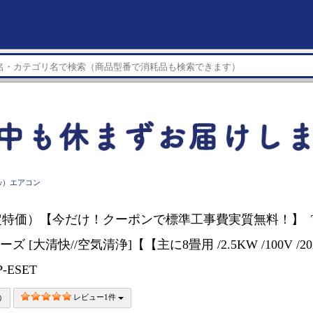
kw）エアコン
特価）【今だけ！クーポンで標準工事費実質無料！】 TO
ーズ [大清快//空気清浄]【【主に8畳用 /2.5KW /100V /
P-ESET
レビュー1件