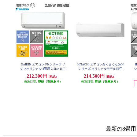
DAIKIN エアコン FNシリーズ ノ
HITACHI エアコン白くまくん[WN
H
ジマオリジナル 8畳用 2.5kw 100V
シリーズ/オリジナルモデル][8畳
シ
フィルター自動お掃除 2026年モデ
用/2.5KW/凍結洗浄/フィルター・
年
212,300円
214,500円
(税込)
(税込)
ル AN256AFNS-W-ESET
ファン自動お掃除] RAS-WN2526S-
W-ESET
発送目安:
即納（在庫あり）
発送目安:
即納（在庫あり）
最新の8畳用