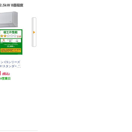
ン CSシリーズ
DAIKIN エアコン[Eシリーズ]【8畳
DAIKIN エアコン[うるさらX］[R
00V/スタンダード
用/2.5kw/100V/高さ25cm/2025年モ
シリーズ]【8畳用/2.5kw/100V/換
A-CS256A-E
デル】 AN255AES-W-ESET
気・加湿/フィルター自動お掃除/2
円
109,800円
245,000円
(税込)
(税込)
(税込)
T
025年モデル】 AN255ARS-W-ESE
T
10営業日
10,000円クーポン
40,000円クーポン
発送目安:
10営業日
発送目安:
2週間