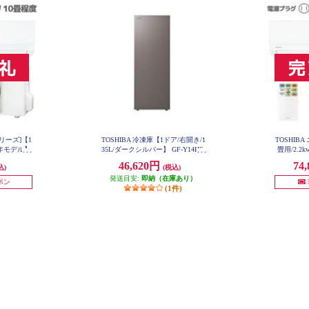
シリーズ]【1
TOSHIBA 冷凍庫【1ドア/右開き/1
TOSHIB
025年モデル】
35L/ダークシルバー】 GF-Y14HS-
畳用/2.2k
SET
HT
RAS
46,620円
74
込)
(税込)
発送目安:
即納（在庫あり）
ーポン
(1件)