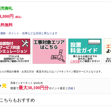
完売御礼
4,800円
(税込)
送料無料
価格・ポイント・在庫などは店頭と異なります
ちらの商品の価格・お支払方法・配送方法などはノジマオンライン限定サービスとなります。
高速インターネット @nifty光
最大30,100円分
開通で
ポイント進呈 [
詳細
]
こちらもおすすめ