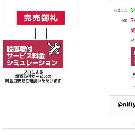
発送目安：
7
価格：
こ