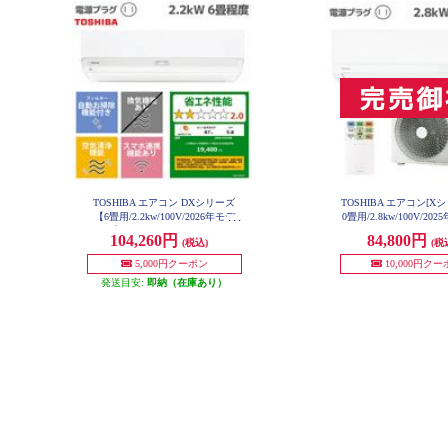
TOSHIBA エアコン DXシリーズ
TOSHIBA エアコン[X
【6畳用/2.2kw/100V/2026年モデ
0畳用/2.8kw/100V/2
RAS-U281X-W-E
ル】 RAS-V221DX-W-ESET
104,260円
84,800円
(税込)
(税
5,000円クーポン
10,000円ク
発送目安:
即納（在庫あり）