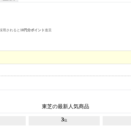
採用されると
10円分ポイント
進呈
東芝の最新人気商品
3
位