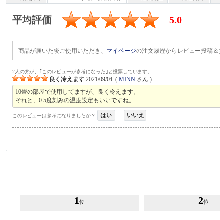
平均評価
5.0
商品が届いた後ご使用いただき、
マイページ
の注文履歴からレビュー投稿＆
2人の方が、｢このレビューが参考になった｣と投票しています。
良く冷えます
2021/09/04
(
MINN
さん )
10畳の部屋で使用してますが、良く冷えます。
それと、0.5度刻みの温度設定もいいですね。
はい
いいえ
このレビューは参考になりましたか？
1
2
位
位