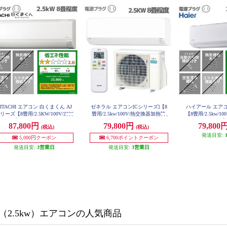
ITACHI エアコン 白くまくん AJ
ゼネラル エアコン[Cシリーズ]【8
ハイアール エアコ
リーズ【8畳用/2.5KW/100V/2026
畳用/2.5kw/100V/熱交換器加熱除
【8畳用/2.5kw/1
モデル】 RAS-AJ2526S-W-ESET
菌/2025年モデル】 AS-C255S-W-E
モデル/ホワイト】 JA
87,800円
79,800円
79,800
(税込)
(税込)
SET
SE
発送目安:
5,000円クーポン
6,700ポイントクーポン
発送目安:
3営業日
発送目安:
3営業日
（2.5kw）エアコンの人気商品