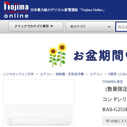
日本最大級のデジタル家電通販「Nojima Online」
クリックでカテゴリ表示
全カテゴリ
ノジマオンラインTOP
エアコン・扇風機・空気清浄機
エアコン
8畳用（2.5
TOSHIBA 東芝
（数量限定
コン Pシリ
RAS-G251