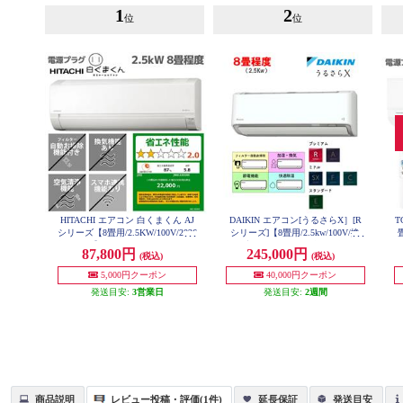
1
2
位
位
HITACHI エアコン 白くまくん AJ
DAIKIN エアコン[うるさらX］[R
T
シリーズ【8畳用/2.5KW/100V/2026
シリーズ]【8畳用/2.5kw/100V/換
年モデル】 RAS-AJ2526S-W-ESET
気・加湿/フィルター自動お掃除/2
87,800円
245,000円
(税込)
(税込)
025年モデル】 AN255ARS-W-ESE
T
5,000円クーポン
40,000円クーポン
発送目安:
3営業日
発送目安:
2週間
商品説明
レビュー投稿・評価(1件)
延長保証
発送目安