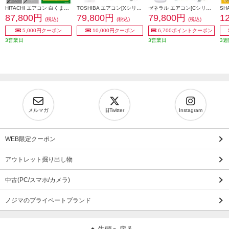
HITACHI エアコン 白くまくん AJシリーズ【8畳用/2.5KW/100V/2026年モデル】 RAS-AJ2526S-W-ESET
TOSHIBA エアコン[Xシリーズ]【8畳用/2.5kw/100V/2025年モデル】 RAS-U251X-W-ESET
ゼネラル エアコン[Cシリーズ]【8畳用/2.5kw/100V/熱交換器加熱除菌/2025年モデル】 AS-C255S-W-ESET
87,800円
79,800円
79,800円
1
(税込)
(税込)
(税込)
5,000円クーポン
10,000円クーポン
6,700ポイントクーポン
3営業日
3営業日
3週
メルマガ
旧Twitter
Instagram
WEB限定クーポン
アウトレット掘り出し物
中古(PC/スマホ/カメラ)
ノジマのプライベートブランド