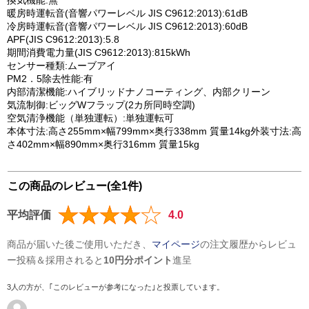
換気機能:無
暖房時運転音(音響パワーレベル JIS C9612:2013):61dB
冷房時運転音(音響パワーレベル JIS C9612:2013):60dB
APF(JIS C9612:2013):5.8
期間消費電力量(JIS C9612:2013):815kWh
センサー種類:ムーブアイ
PM2．5除去性能:有
内部清潔機能:ハイブリッドナノコーティング、内部クリーン
気流制御:ビッグWフラップ(2カ所同時空調)
空気清浄機能（単独運転）:単独運転可
本体寸法:高さ255mm×幅799mm×奥行338mm 質量14kg外装寸法:高
さ402mm×幅890mm×奥行316mm 質量15kg
この商品のレビュー(全1件)
平均評価
4.0
商品が届いた後ご使用いただき、
マイページ
の注文履歴からレビュ
ー投稿＆採用されると
10円分ポイント
進呈
3人の方が、｢このレビューが参考になった｣と投票しています。