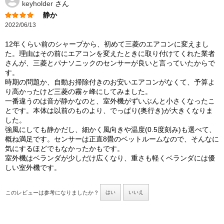
keyholder
さん
静か
2022/06/13
12年くらい前のシャープから、初めて三菱のエアコンに変えまし
た。理由はその前にエアコンを変えたときに取り付けてくれた業者
さんが、三菱とパナソニックのセンサーが良いと言っていたからで
す。
時期の問題か、自動お掃除付きのお安いエアコンがなくて、予算よ
り高かったけど三菱の霧ヶ峰にしてみました。
一番違うのは音が静かなのと、室外機がずいぶんと小さくなったこ
とです。本体は以前のものより、でっぱり(奥行き)が大きくなりま
した。
強風にしても静かだし、細かく風向きや温度(0.5度刻み)も選べて、
概ね満足です。センサーは正直8畳のベットルームなので、そんなに
気にするほどでもなかったかもです。
室外機はベランダが少しだけ広くなり、重さも軽くベランダには優
しい室外機です。
このレビューは参考になりましたか？
はい
いいえ