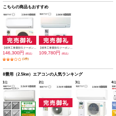
こちらの商品もおすすめ
【標準工事費割引クーポン進呈中】 DAIKIN エアコン CXシリーズ【主に8畳/2.5KW/100V/フィルター自動お掃除/温室パトロール/2023年モデル】 S253ATCS-W-ESET
【標準工事費割引クーポン進呈中】【数量限定特価】 三菱 エアコン霧ヶ峰Sシリーズ【主に8畳/2.5KW/100V/パールホワイト/2022年モデル】 MSZ-S2522-ESET
146,300円
109,780円
(税込)
(税込)
(1件)
8畳用（2.5kw）エアコンの人気ランキング
1
位
2
位
3
位
4