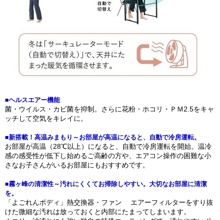
■ヘルスエアー機能
菌・ウイルス・カビ菌を抑制。さらに花粉・ホコリ・ＰＭ2.5をキャ
ッチして空気をキレイに。
■新搭載！高温みまもり～お部屋が高温になると、自動で冷房運転。
お部屋が高温（28℃以上）になると、自動で冷房運転を開始。温冷
感の感受性が低下し始めるご高齢の方や、エアコン操作の困難な小
さなお子さんがいるお部屋にもおすすめです。
■霧ヶ峰の清潔性～汚れにくくてお掃除しやすい。大切なお部屋に清潔
を。
「よごれんボディ」熱交換器・ファン エアーフィルターをすり抜
けた微細な汚れは放っておくと内部にたまってしまいます。