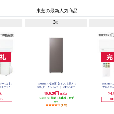
東芝の最新人気商品
3
位
シリーズ]【1
TOSHIBA 冷凍庫【1ドア/右開き/1
TOSHIB
025年モデル】
35L/ダークシルバー】 GF-Y14HS-
畳用/2.2k
SET
HT
RAS
46,620円
74
込)
(税込)
発送目安:
即納（在庫残りわず
ーポン
か）
(1件)