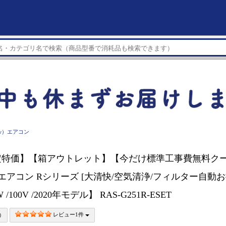
kw）エアコン
定特価】【箱アウトレット】【今だけ標準工事費無料ク
BA エアコン Rシリーズ [大清快/空気清浄/フィルター自動
 /100V /2020年モデル】 RAS-G251R-ESET
レビュー1件