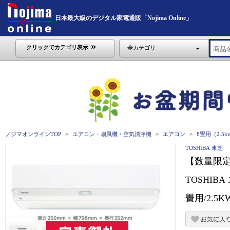
日本最大級のデジタル家電通販「Nojima Online」
クリックでカテゴリ表示
全カテゴリ
ノジマオンラインTOP
エアコン・扇風機・空気清浄機
エアコン
8畳用（2.5
TOSHIBA 東芝
【数量限
TOSHI
畳用/2.5KW