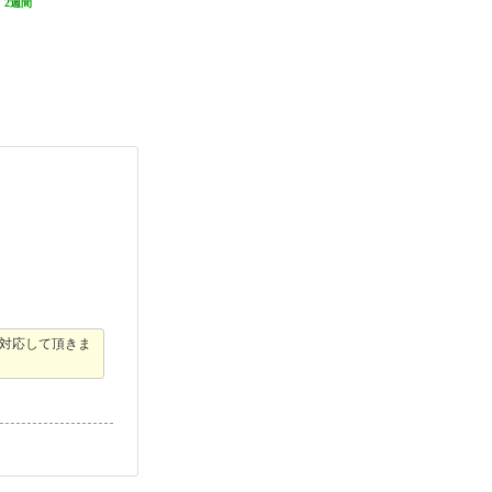
:
2週間
発送目安:
2ヶ月
対応して頂きま