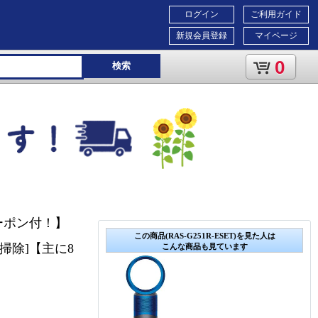
ログイン
ご利用ガイド
新規会員登録
マイページ
0
検索
ーポン付！】
この商品(RAS-G251R-ESET)を見た人は
お掃除]【主に8
こんな商品も見ています