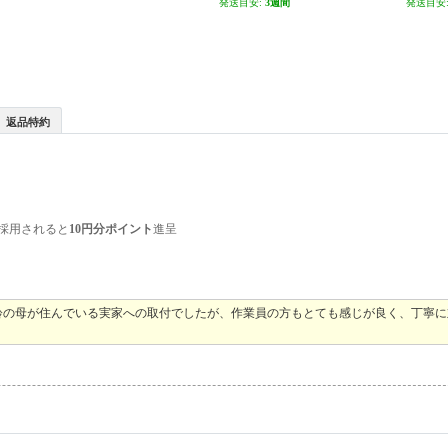
発送目安:
3週間
発送目安
返品特約
採用されると
10円分ポイント
進呈
齢の母が住んでいる実家への取付でしたが、作業員の方もとても感じが良く、丁寧に