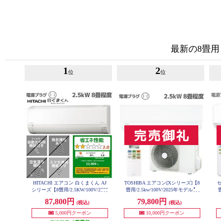
最新の8畳用
1
2
位
位
HITACHI エアコン 白くまくん AJ
TOSHIBA エアコン[Xシリーズ]【8
ゼ
シリーズ【8畳用/2.5KW/100V/2026
畳用/2.5kw/100V/2025年モデル】
RAS-U251X-W-ESET
年モデル】 RAS-AJ2526S-W-ESET
菌
87,800円
79,800円
(税込)
(税込)
5,000円クーポン
10,000円クーポン