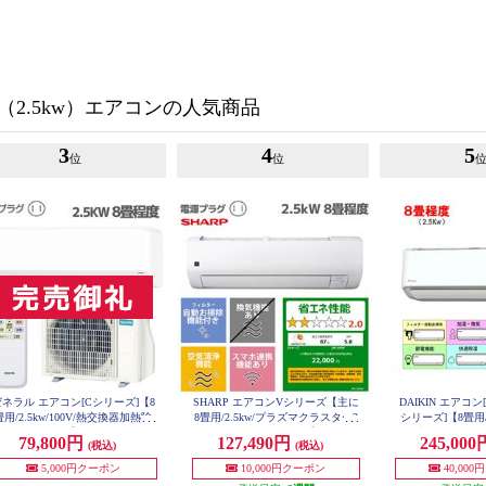
（2.5kw）エアコンの人気商品
3
4
5
位
位
ネラル エアコン[Cシリーズ]【8
SHARP エアコンVシリーズ【主に
DAIKIN エアコ
畳用/2.5kw/100V/熱交換器加熱除
8畳用/2.5kw/プラズマクラスター2
シリーズ]【8畳用/2.
/2025年モデル】 AS-C255S-W-E
5000/100V/2026年モデル】 AY-U25
気・加湿/フィルタ
79,800円
127,490円
245,00
(税込)
(税込)
SET
V-ESET
025年モデル】 AN2
T
5,000円クーポン
10,000円クーポン
40,00