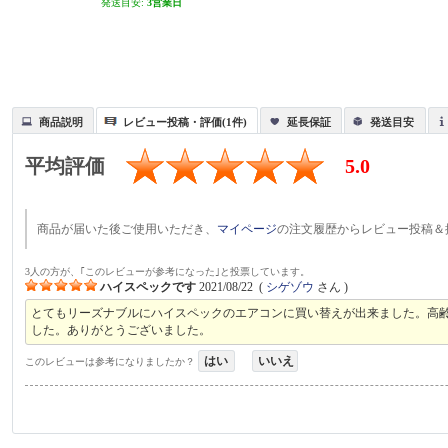
発送目安:
3営業日
商品説明
レビュー投稿・評価(1件)
延長保証
発送目安
平均評価
5.0
商品が届いた後ご使用いただき、
マイページ
の注文履歴からレビュー投稿＆
3人の方が、｢このレビューが参考になった｣と投票しています。
ハイスペックです
2021/08/22
(
シゲゾウ
さん )
とてもリーズナブルにハイスペックのエアコンに買い替えが出来ました。高
した。ありがとうございました。
はい
いいえ
このレビューは参考になりましたか？