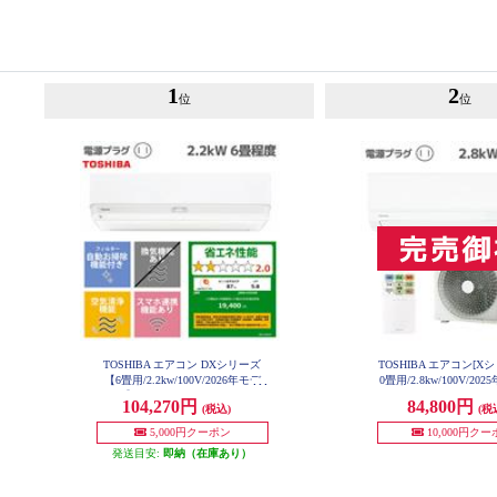
1
2
位
位
TOSHIBA エアコン DXシリーズ
TOSHIBA エアコン[X
【6畳用/2.2kw/100V/2026年モデ
0畳用/2.8kw/100V/2
RAS-U281X-W-E
ル】 RAS-V221DX-W-ESET
104,270円
84,800円
(税込)
(税
5,000円クーポン
10,000円ク
発送目安:
即納（在庫あり）