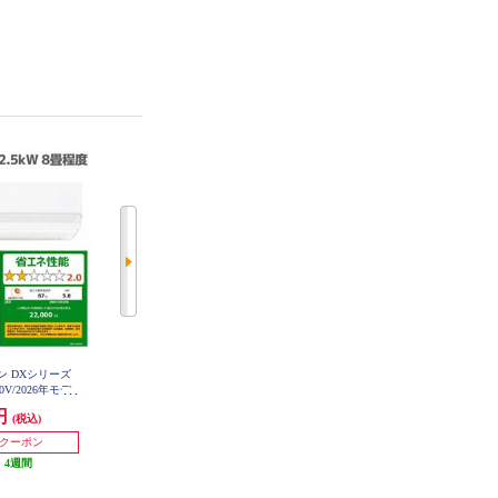
コン DXシリーズ
【数量限定特価】【箱アウトレッ
（数量限定特価）【今だけ！クー
00V/2026年モデ
ト】【今だけ標準工事費無料クー
ポンで標準工事費実質無料！】 T
DX-W-ESET
ポン付！】 TOSHIBA 大清快 F-DX
OSHIBA エアコン Pシリーズ [大清
0円
79,800円
74,800円
(税込)
(税込)
(税込)
シリーズ 2.5kW 100V 主に8畳 RA
快//空気清浄]【【主に8畳用 /2.5K
S-F251DX-W-ESET
W /100V /2020年モデル】 RAS-G2
(1件)
0円クーポン
51P-ESET
:
4週間