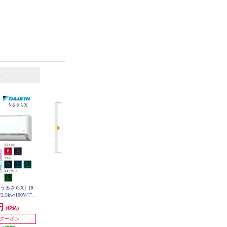
6
7
位
位
位
ン[うるさらX］[R
DAIKIN エアコン[うるさらX][Rシ
TOSHIBA エアコン[Mシリーズ]【8
5kw/100V/換
リーズ] 【8畳用 /2.5kw /100V /換
畳用/2.5kw/100V/2025年モデル】
RAS-U251M-W-ESET
ー自動お掃除/2
気・加湿 /フィルター自動お掃除 /
0円
298,000円
65,800円
(税込)
(税込)
(税込)
55ARS-W-ESE
2026年モデル】 AN256ARS-W-ESE
T
0円クーポン
20,000円クーポン
5,000円クーポン