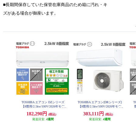
■長期間保存していた保管在庫商品のため箱に汚れ・キ
ズがある場合が御座います。
TOSHIBA エアコン DZシリーズ
TOSHIBA エアコン[DRシリーズ]
T
【8畳用/2.5kw/100V/2026年モデ
【8畳用/2.5kw/100V/2026年モデ
ル】 RAS-V251DZ-W-ESET
ル】 RAS-V251DR-W-ESET
182,290円
303,111円
(税込)
(税込)
発送目安:
4週間
発送目安:
4週間