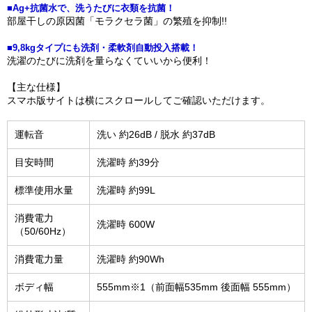
■Ag+抗菌水で、洗うたびに衣類を抗菌！
部屋干しの原因菌「モラクセラ菌」の繁殖を抑制!!
■9,8kgタイプにも洗剤・柔軟剤自動投入搭載！
洗濯のたびに洗剤を量らなくていいから便利！
【主な仕様】
スマホ版サイトは横にスクロールしてご確認いただけます。
運転音
洗い 約26dB / 脱水 約37dB
目安時間
洗濯時 約39分
標準使用水量
洗濯時 約99L
消費電力
洗濯時 600W
（50/60Hz）
消費電力量
洗濯時 約90Wh
ボディ幅
555mm※1（前面幅535mm 後面幅 555mm）