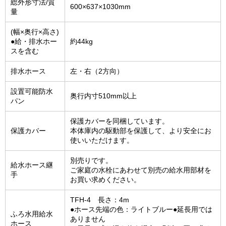
総外形寸法/質
600×637×1030mm
量
(幅×奥行×高さ)
●給・排水ホー
約44kg
スを含む
排水ホース
左・右（2方向）
設置可能防水
奥行内寸510mm以上
パン
保護カバーを同梱しています。
保護カバー
本体庫内の駆動部を保護して、より安全にお
使いいただけます。
別売りです。
給水ホース継
ご家庭の水栓にあわせて別売の給水用部材を
手
お買い求めください。
TFH-4 長さ：4m
●ホース先端の色：ライトブルー●延長用では
ふろ水用給水
ありません
ホース