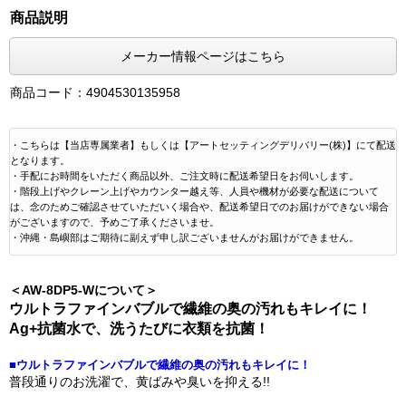
商品説明
メーカー情報ページはこちら
商品コード：4904530135958
・こちらは【当店専属業者】もしくは【アートセッティングデリバリー(株)】にて配送
となります。
・手配にお時間をいただく商品以外、ご注文時に配送希望日をお伺いします。
・階段上げやクレーン上げやカウンター越え等、人員や機材が必要な配送について
は、念のためご確認させていただいく場合や、配送希望日でのお届けができない場合
がございますので、予めご了承くださいませ。
・沖縄・島嶼部はご期待に副えず申し訳ございませんがお届けができません。
＜AW-8DP5-Wについて＞
ウルトラファインバブルで繊維の奥の汚れもキレイに！
Ag+抗菌水で、洗うたびに衣類を抗菌！
■ウルトラファインバブルで繊維の奥の汚れもキレイに！
普段通りのお洗濯で、黄ばみや臭いを抑える!!