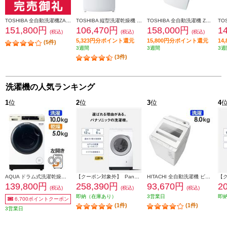
TOSHIBA 全自動洗濯機ZABOON[洗剤・柔軟剤自動投入][自動2度洗いコース]【洗濯8kg/グランホワイト】★大型配送対象商品 AW-8DP3-W
TOSHIBA 縦型洗濯乾燥機 ZABOON【洗濯8kg/乾燥4.5kg/グランホワイト】★大型配送対象商品 AW-8VH4-W
TOSHIBA 全自動洗濯機 ZABOON【洗濯9kg/グランホワイト】 ★大型配送対象商品 AW-9DPB6-W
151,800円
106,470円
158,000円
1
(税込)
(税込)
(税込)
5,323円分ポイント還元
15,800円分ポイント還元
14
(5件)
3週間
3週間
3週
(3件)
洗濯機の人気ランキング
1
位
2
位
3
位
4
AQUA ドラム式洗濯乾燥機 洗濯10kg 乾燥5kg 左開き ホワイト ★大型配送対象商品 AQW-DM10R-LW
【クーポン対象外】 Panasonic ドラム式洗濯乾燥機 左開き マットホワイト ★大型配送対象商品 NA-LX127EL-W
HITACHI 全自動洗濯機 ビートウォッシュ[洗濯8kg/ホワイト］★大型配送対象商品 BW-V80M-W
139,800円
258,390円
93,670円
2
(税込)
(税込)
(税込)
即納（在庫あり）
3営業日
即
6,700ポイントクーポン
(1件)
(1件)
3営業日