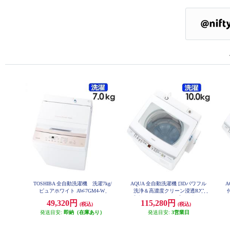
TOSHIBA 全自動洗濯機 洗濯7kg/
AQUA 全自動洗濯機 [3Dパワフル
A
ピュアホワイト AW-7GM4-W
洗浄＆高濃度クリーン浸透RX]
【洗濯10kg/ホワイト】 ★大型配
49,320円
115,280円
(税込)
(税込)
送対象商品 AQW-V10A-W
発送目安:
即納（在庫あり）
発送目安:
3営業日