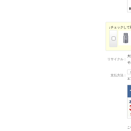
↓チェックして
大
リサイクル：
そ
支払方法：
エ
こ