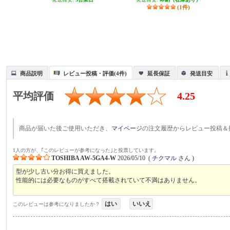
(1件)
商品説明
レビュー投稿・評価(4件)
延長保証
発送目安
平均評価
4.25
商品が届いた後ご使用いただき、
マイページ
の注文履歴からレビュー投稿＆
1人の方が、｢このレビューが参考になった｣と投票しています。
TOSHIBA AW-5GA4-W
2026/05/10
(
チクマル
さん )
型が少し古い分お得に買えました。
性能的には必要なものがすべて搭載されていて不満はありません。
はい
いいえ
このレビューは参考になりましたか？