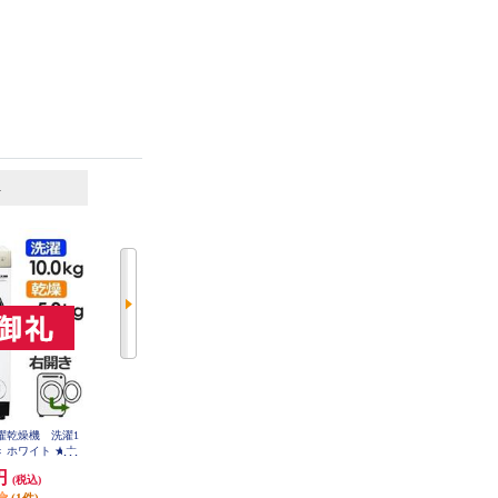
6
7
位
位
位
洗濯乾燥機 洗濯1
Panasonic 全自動洗濯機 ライトベ
TOSHIBA 全自動洗濯機 洗濯7kg/
開き ホワイト ★大
ージュ NA-F6B5-C
ピュアホワイト AW-7GM4-W
W-DM10R-RW
0円
42,283円
49,320円
(税込)
(税込)
(税込)
発送目安:
即納（在庫あり）
発送目安:
即納（在庫あり）