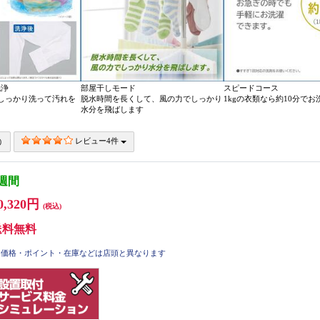
洗浄
部屋干しモード
スピードコース
しっかり洗って汚れを
脱水時間を長くして、風の力でしっかり
1kgの衣類なら約10分でお
水分を飛ばします
レビュー4件
3週間
0,320円
(税込)
送料無料
価格・ポイント・在庫などは店頭と異なります