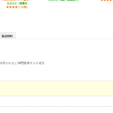
発送目安:
3営業日
(1件)
返品特約
採用されると
10円分ポイント
進呈