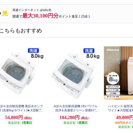
高速インターネット @nifty光
最大30,100円分
開通で
ポイント進呈 [
詳細
]
こちらもおすすめ
QUA 全自動洗濯機 風呂水ポンプ
AQUA 全自動洗濯機 [3Dパワフル
ハイセンス 縦型洗濯
付 [洗濯8kg/ホワイト]★大型配送
洗浄＆高濃度クリーン浸透RX]
ワイト★大型配送対
80
対象商品 AQW-V8R-W
【洗濯8kg/ホワイト】 ★大型配送
54,800円
104,280円
49,800
(税込)
(税込)
対象商品 AQW-V8A-W
発送目安:
3営業日
発送目安:
5営業日
498円分ポイ
発送目安: