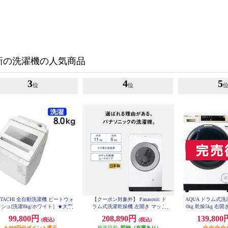
新の洗濯機の人気商品
3
4
5
位
位
ITACHI 全自動洗濯機 ビートウォ
【クーポン対象外】 Panasonic ド
AQUA ドラム式
シュ[洗濯8kg/ホワイト］★大型
ラム式洗濯乾燥機 左開き マット
0kg 乾燥5kg 右
配送対象商品 BW-V80M-W
ホワイト ★大型配送対象商品 NA-
型配送対象商品 AQ
99,800円
208,890円
139,80
(税込)
(税込)
LX113EL-W
9,980円分ポイント還元
発送目安:
即納（在庫あり）