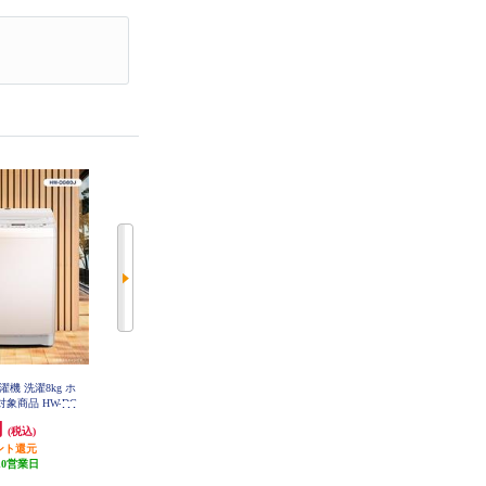
機 洗濯8kg ホ
Panasonic 全自動洗濯機 ライトベ
Panasonic 全自動洗濯機 ライトグ
象商品 HW-DG
ージュ NA-F7B5-C
レー NA-F5B5-H
J
円
47,232円
36,627円
(税込)
(税込)
(税込)
ント還元
発送目安:
3週間
発送目安:
3週間
10営業日