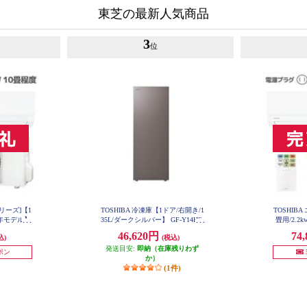
東芝の最新人気商品
3
位
シリーズ]【1
TOSHIBA 冷凍庫【1ドア/右開き/1
TOSHIB
025年モデル】
35L/ダークシルバー】 GF-Y14HS-
畳用/2.2k
SET
HT
RAS
46,620円
74
込)
(税込)
発送目安:
即納（在庫残りわず
ーポン
か）
(1件)