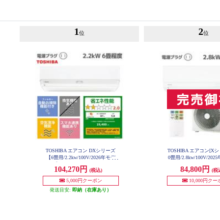
1
2
位
位
TOSHIBA エアコン DXシリーズ
TOSHIBA エアコン[X
【6畳用/2.2kw/100V/2026年モデ
0畳用/2.8kw/100V/2
RAS-U281X-W-E
ル】 RAS-V221DX-W-ESET
104,270円
84,800円
(税込)
(税
5,000円クーポン
10,000円ク
発送目安:
即納（在庫あり）