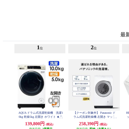
最
1
2
位
位
AQUA ドラム式洗濯乾燥機 洗濯1
【クーポン対象外】 Panasonic ド
H
0kg 乾燥5kg 左開き ホワイト ★大
ラム式洗濯乾燥機 左開き マット
ッ
型配送対象商品 AQW-DM10R-LW
ホワイト ★大型配送対象商品 NA-
139,800円
258,390円
(税込)
(税込)
LX127EL-W
発送目安:
3営業日
発送目安:
即納（在庫あり）