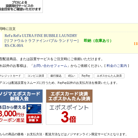
同時に注文
ReFa ReFa ULTRA FINE BUBBLE LAUNDRY
[リファウルトラファインバブル ランドリー］
即納（在庫あり）
1
RS-CK-00A
型配送商品、または設置サービスをご注文時にご依頼いただけます。
れ以外のお客様は、「
お問い合わせフォーム
」からご依頼ください。[
料金のご案内
]
クレジットカード
コンビニ決済
銀行振込
d払い
PayPay
エポスかんたん決済
アコンは配送設置をスムーズに行うため、PayPay以外のお支払方法を推奨いたします。
ちらの商品の価格・お支払方法・配送方法などはノジマオンライン限定サービスとなります。