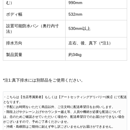
む）
990mm
ボディ幅
532mm
設置可能防水パン（奥行内寸
530mm以上
法）
排水方向
左右、後、真下（*注1）
製品質量
約34kg
*注1:真下排水には別部品をご使用ください。
・こちらは【当店専属業者】もしくは【アートセッティングデリバリー(株)】にて配送
となります。
・手配にお時間をいただく商品以外、ご注文時に配送希望日をお伺いします。
・階段上げやクレーン上げやカウンター越え等、人員や機材が必要な配送について
は、念のためご確認させていただいく場合や、配送希望日でのお届けができない場合
がございますので、予めご了承くださいませ。
・沖縄・島嶼部はご期待に副えず申し訳ございませんがお届けができません。