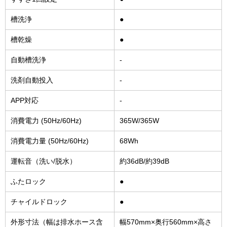
槽洗浄
●
槽乾燥
●
自動槽洗浄
-
洗剤自動投入
-
APP対応
-
消費電力 (50Hz/60Hz)
365W/365W
消費電力量 (50Hz/60Hz)
68Wh
運転音（洗い/脱水）
約36dB/約39dB
ふたロック
●
チャイルドロック
●
外形寸法（幅は排水ホース含
幅570mm×奥行560mm×高さ