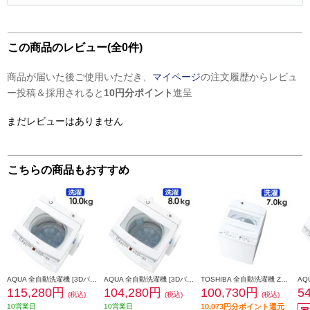
この商品のレビュー(全0件)
商品が届いた後ご使用いただき、
マイページ
の注文履歴からレビュ
ー投稿＆採用されると
10円分ポイント
進呈
まだレビューはありません
こちらの商品もおすすめ
AQUA 全自動洗濯機 [3Dパワフル洗浄＆高濃度クリーン浸透RX]【洗濯10kg/ホワイト】 ★大型配送対象商品 AQW-V10A-W
AQUA 全自動洗濯機 [3Dパワフル洗浄＆高濃度クリーン浸透RX]【洗濯8kg/ホワイト】 ★大型配送対象商品 AQW-V8A-W
TOSHIBA 全自動洗濯機 ZABOON【洗濯7kg/ピュアホワイト】 ★大型配送対象商品 AW-7DH6-W
115,280円
104,280円
100,730円
5
(税込)
(税込)
(税込)
10営業日
10営業日
10,073円分ポイント還元