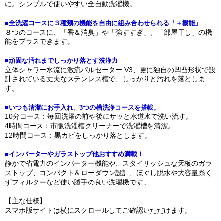
に。シンプルで使いやすい全自動洗濯機。
■全洗濯コースに３種類の機能を自由に組み合わせられる「＋機能」
８つのコースに、「香＆消臭」や「強すすぎ」、「部屋干し」の機
能をプラスできます。
■頑固な汚れまでしっかり落とす洗浄力
立体シャワー水流に激流パルセーター V3、更に独自の凹凸形状で設
計されている丈夫なステンレス槽で、しっかりと汚れを落としま
す。
■いつも清潔にお手入れ。3つの槽洗浄コースを搭載。
10分コース：毎回洗濯の前や後にサッと水道水で洗い流す。
4時間コース：市販洗濯槽クリーナーで洗濯槽を清潔。
12時間コース：黒カビをしっかり落とします。
■インバーターやガラストップ他おすすめ満載！
静かで省電力のインバーター機能や、スタイリッシュな天板のガラ
ストップ、コンパクト＆ローダウン設計、ほぐし脱水や大容量糸く
ずフィルターなど使い勝手の良い洗濯機です。
【主な仕様】
スマホ版サイトは横にスクロールしてご確認いただけます。