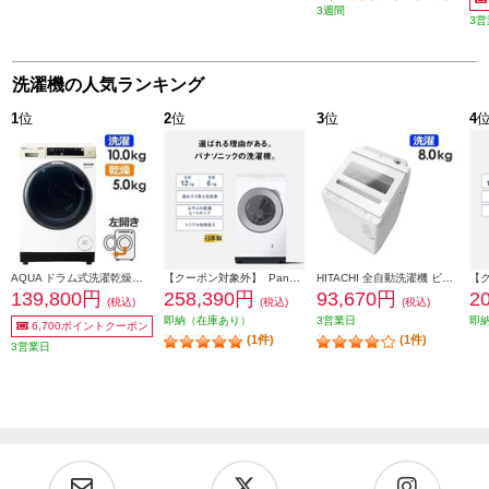
3週間
3営
洗濯機の人気ランキング
1
位
2
位
3
位
4
AQUA ドラム式洗濯乾燥機 洗濯10kg 乾燥5kg 左開き ホワイト ★大型配送対象商品 AQW-DM10R-LW
【クーポン対象外】 Panasonic ドラム式洗濯乾燥機 左開き マットホワイト ★大型配送対象商品 NA-LX127EL-W
HITACHI 全自動洗濯機 ビートウォッシュ[洗濯8kg/ホワイト］★大型配送対象商品 BW-V80M-W
139,800円
258,390円
93,670円
2
(税込)
(税込)
(税込)
即納（在庫あり）
3営業日
即
6,700ポイントクーポン
(1件)
(1件)
3営業日