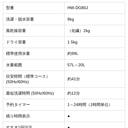
型番
HW-DG80J
洗濯・脱水容量
8kg
風乾燥容量
（化繊）2kg
ドライ容量
1.5kg
標準使用水量
約99L
水量範囲
57L～20L
目安時間（標準コース）
約41分
(50Hz/60Hz)
最短洗濯時間 (50Hz/60Hz)
約12分
予約タイマー
1～24時間（1時間単位）
残り時間表示
●
すすぎ1回設定
●