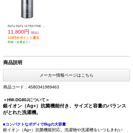
ReFa ReFa ULTRA FINE BUBBLE LAUNDRY [リファウルトラファインバブル ランドリー］ RS-CK-00A
11,800円
(税込)
118円分ポイント還元
即納（在庫あり）
商品説明
メーカー情報ページはこちら
商品コード：4580341989463
＜HW-DG80Jについて＞
銀イオン（Ag+）抗菌機能付き、サイズと容量のバランス
がとれた洗濯機。
■コンパクトなボディで8kgの大容量
銀イオン（Ag+）抗菌機能対応。洗濯物や洗濯槽をいつもきれい