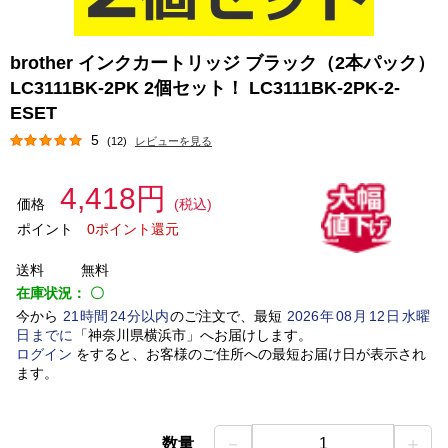
brother インクカートリッジ ブラック（2本パック）
LC3111BK-2PK 2個セット！ LC3111BK-2PK-2-
ESET
5
(12)
レビューを見る
4,418円
価格
(税込)
ポイント
0ポイント還元
送料
無料
在庫状況：
〇
今から
21
時間
24
分以内
のご注文で、最短
2026
年
08
月
12
日
水曜
日
までに
「
神奈川県横浜市
」
へお届けします。
ログイン
をすると、お客様のご住所への最短お届け日が表示され
ます。
－
＋
数量
1