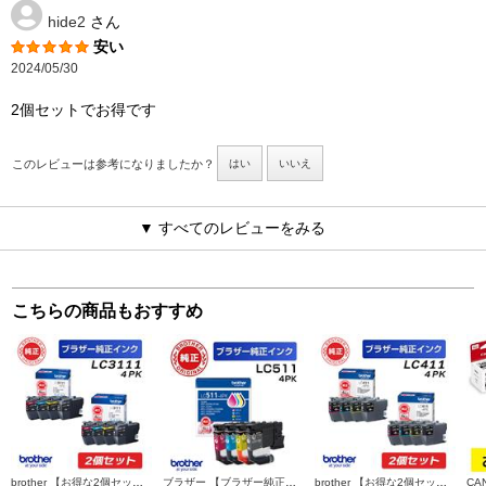
hide2
さん
安い
2024/05/30
2個セットでお得です
このレビューは参考になりましたか？
はい
いいえ
▼ すべてのレビューをみる
こちらの商品もおすすめ
brother 【お得な2個セット】純正インクカートリッジ4色セット LC3111-4PK LC3111-4PK-2-ESET
ブラザー 【ブラザー純正】LC511-4PK インクカートリッジ 4色パック ブラック シアン マゼンタ イエロー LC511-4PK
brother 【お得な2個セット】純正インクカートリッジ4色セット LC411-4PK LC411-4PK-2-ESET