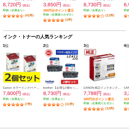
8,720円
3,850円
8,730円
6
(税込)
(税込)
(税込)
即納（在庫あり）
385円分ポイント還元
即納（在庫あり）
即
即納（在庫残りわずか）
(41件)
(11件)
(1件)
インク・トナーの人気ランキング
1
位
2
位
3
位
4
Canon カラーインク/ペーパーセット2個セット KL36IP3PACK2-ESET
brother 【お得な2個セット】純正インクカートリッジ4色セット LC411-4PK LC411-4PK-2-ESET
CANON 純正インクタンク BCI-331（BK/C/M/Y/GY）+BCI-330 マルチパック BCI-331-330-6MP
7,800円
8,730円
7,788円
3
(税込)
(税込)
(税込)
即納（在庫あり）
即納（在庫あり）
389円分ポイント還元
3
即納（在庫残りわずか）
即
(7件)
(11件)
(12件)