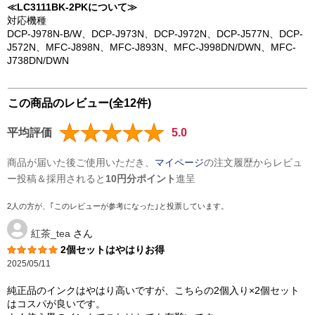
≪LC3111BK-2PKについて≫
対応機種
DCP-J978N-B/W、DCP-J973N、DCP-J972N、DCP-J577N、DCP-
J572N、MFC-J898N、MFC-J893N、MFC-J998DN/DWN、MFC-
J738DN/DWN
この商品のレビュー(全12件)
平均評価
5.0
商品が届いた後ご使用いただき、
マイページ
の注文履歴からレビュ
ー投稿＆採用されると
10円分ポイント
進呈
2人の方が、｢このレビューが参考になった｣と投票しています。
紅茶_tea
さん
2個セットはやはりお得
2025/05/11
純正品のインクはやはり高いですが、こちらの2個入り×2個セット
はコスパが良いです。