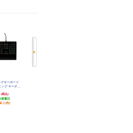
ーミングキーボード
Corsair 磁気メカニカルゲーミング
AKRacing ゲーミングチェア Premi
ーミング キーボー
キーボードスチールグレー 日本語
um Low Editionカーボンブラック
PREMIUM-LOW-CARBON_BLAC
213R
配列 CH-910961G-JP
円
31,330円
56,333円
K
(税込)
(税込)
(税込)
3営業日
1,566円分ポイント還元
1,500円クーポン
(1件)
発送目安:
5営業日
発送目安:
5営業日
(1件)