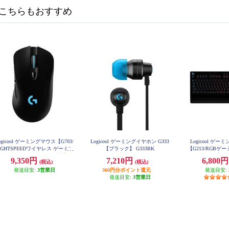
こちらもおすすめ
ogicool ゲーミングマウス【G703/
Logicool ゲーミングイヤホン G333
Logicool ゲ
IGHTSPEEDワイヤレス ゲーミン
【ブラック】 G333BK
【G213/RGBゲ
 マウス HEROセンサー搭載】 G
ド/】 G
9,350円
7,210円
6,800
(税込)
(税込)
703H
発送目安:
3営業日
360円分ポイント還元
発送目安:
発送目安:
3営業日