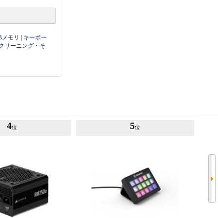
Bメモリ
|
キーボー
クリーニング・そ
4
5
位
位