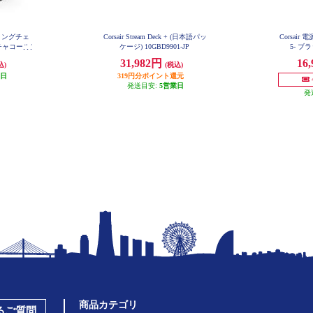
ゲーミングチェ
Corsair Stream Deck + (日本語パッ
Corsair 
チャコール/
ケージ) 10GBD9901-JP
5- ブラ
0057-WW
31,982円
16
込)
(税込)
業日
319円分ポイント還元
発送目安:
5営業日
発
商品カテゴリ
あるご質問