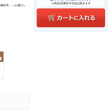
人気品/品薄品/中古品は除きます
県横浜市
」
へお届けし