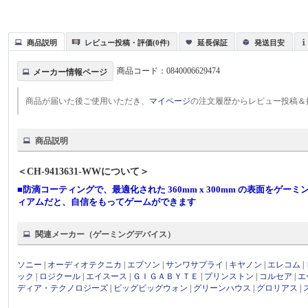
商品説明
レビュー投稿・評価(0件)
延長保証
発送目安
商品コード：
0840006629474
メーカー情報ページ
商品が届いた後ご使用いただき、
マイページ
の注文履歴からレビュー投稿＆
商品説明
＜CH-9413631-WWについて＞
■防滴コーティングで、最適化された 360mm x 300mm の表面をゲーミ
ィアムだと、自信をもってゲームができます
関連メーカー（ゲーミングデバイス）
ソニー
|
オーディオテクニカ
|
エプソン
|
サンワサプライ
|
キヤノン
|
エレコム
|
ック
|
ロジクール
|
エイスース
|
ＧＩＧＡＢＹＴＥ
|
プリンストン
|
コルセア
|
エ
ディア・テクノロジーズ
|
ビッグビッグウォン
|
グリーンハウス
|
グロリアス
|