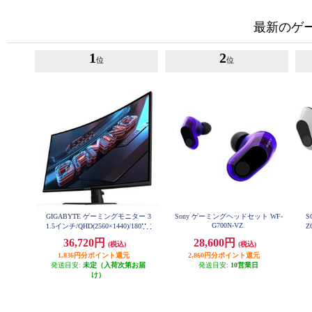
最新のゲ
1
2
位
位
GIGABYTE ゲーミングモニター 3
Sony ゲーミングヘッドセット WF-
S
G700N-VZ
1.5インチ/QHD(2560×1440)/180Hz/
Z
VAパネル GIGABYTE-GS32QCA
36,720円
28,600円
(税込)
(税込)
ヤ
1,836円分ポイント還元
2,860円分ポイント還元
発送目安:
未定（入荷次第お届
発送目安:
10営業日
け）