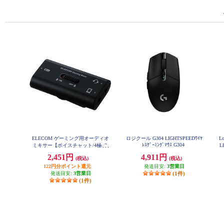
ELECOM ゲーミング用オーディオ
ロジクール G304 LIGHTSPEEDﾜｲﾔ
L
ﾚｽｹﾞｰﾐﾝｸﾞﾏｳｽ G304
ミキサー【ボイスチャット/4極φ3.
L
5mm/PS5/PS4/Nintendo Switch対応/
グ
2,451円
4,911円
(税込)
(税込)
ブラック】 HSAD-GMMA10BK
122円分ポイント還元
発送目安:
3営業日
発送目安:
3営業日
(1件)
(1件)