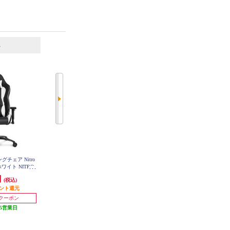
6
7
位
位
位
ングチェア Nitro
AKRacing ゲーミングチェア 【本
SONY ゲーミングヘッドセット IN
r ホワイト NITRO-
田翼オリジナルカラーモデル/2023
ZONE H3【立体音響/ブームマイク
-V2
年2月モデル】 AKR-TSUBASA-HO
搭載/有線タイプ】 MDR-G300-WZ
円
40,222円
9,405円
(税込)
(税込)
(税込)
NDA
イント還元
発送目安:
5営業日
470円分ポイント還元
発送目安:
10営業日
円クーポン
(2件)
5営業日