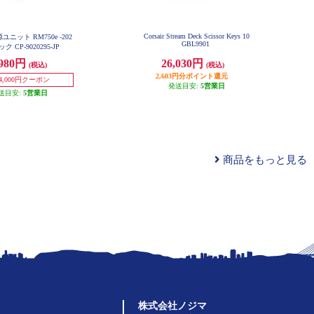
Corsair Stream Deck Scissor Keys 10
電源ユニット RM750e -202
GBL9901
ック CP-9020295-JP
,980円
26,030円
(税込)
(税込)
2,603円分ポイント還元
4,000円クーポン
発送目安:
5営業日
送目安:
5営業日
商品をもっと見る
株式会社ノジマ