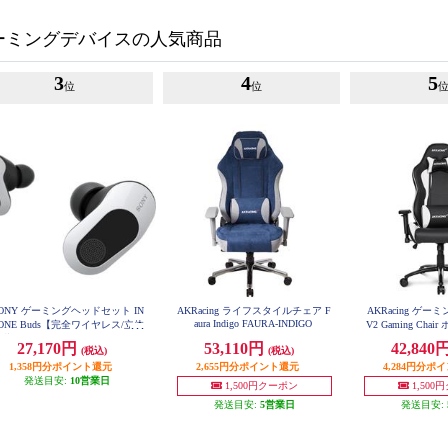
ーミングデバイスの人気商品
3
4
5
位
位
ONY ゲーミングヘッドセット IN
AKRacing ライフスタイルチェア F
AKRacing ゲーミ
aura Indigo FAURA-INDIGO
ONE Buds【完全ワイヤレス/立体
V2 Gaming Chai
WHITE
音響/ノイズキャンセリング/ワイ
27,170円
53,110円
42,840
(税込)
(税込)
レス接続/低遅延2.4Ghz/急速充電
対応/ホワイト】 WF-G700N-WZ
1,358円分ポイント還元
2,655円分ポイント還元
4,284円分ポ
発送目安:
10営業日
1,500円クーポン
1,500
発送目安:
5営業日
発送目安: