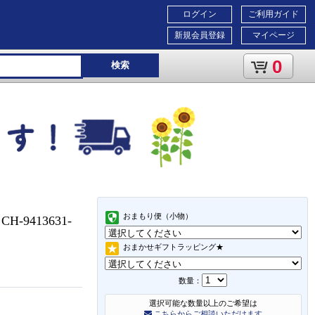
ログイン
ご利用ガイド
新規会員登録
マイページ
0
検索
おまもり便（小物）
-9413631-
おまかせギフトラッピング★
数量：
選択可能な数量以上のご希望は
こちらからご相談いただけます