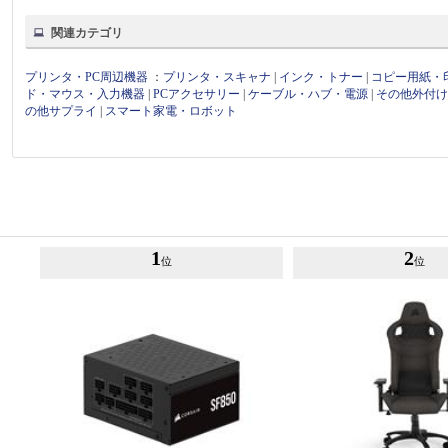
関連カテゴリ
プリンタ・PC周辺機器
：
プリンタ・スキャナ
|
インク・トナー
|
コピー用紙・
ド・マウス・入力機器
|
PCアクセサリー
|
ケーブル・ハブ・電源
|
その他外付
の他サプライ
|
スマート家電・ロボット
1
2
位
位