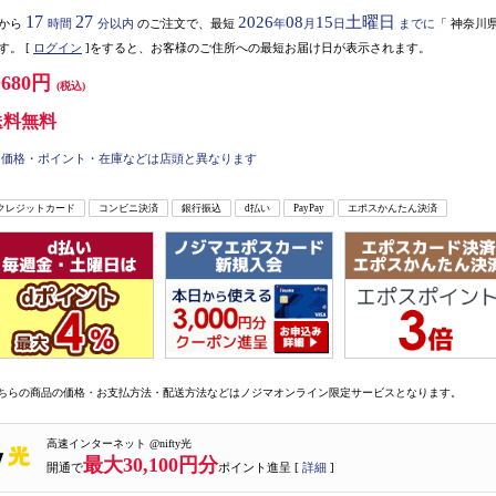
17
27
2026
08
15
土曜日
から
時間
分以内
のご注文で、最短
年
月
日
までに
「
神奈川
す。
[
ログイン
]をすると、お客様のご住所への最短お届け日が表示されます。
,680円
(税込)
送料無料
価格・ポイント・在庫などは店頭と異なります
クレジットカード
コンビニ決済
銀行振込
d払い
PayPay
エポスかんたん決済
ちらの商品の価格・お支払方法・配送方法などはノジマオンライン限定サービスとなります。
高速インターネット @nifty光
最大30,100円分
開通で
ポイント進呈 [
詳細
]