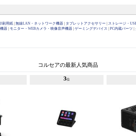
印刷用紙
|
無線LAN・ネットワーク機器
|
タブレットアクセサリー
|
ストレージ・US
け機器
|
モニター・WEBカメラ・映像音声機器
|
ゲーミングデバイス
|
PC内蔵パーツ
|
コルセアの最新人気商品
3
位