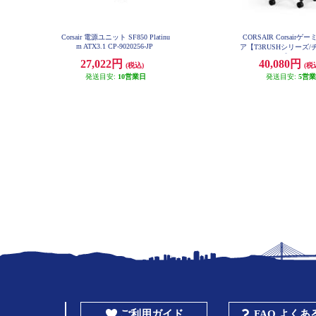
Corsair 電源ユニット SF850 Platinu
CORSAIR Corsair
m ATX3.1 CP-9020256-JP
ア【T3RUSHシリーズ/
2023年モデル】 CF-901
27,022円
40,080円
(税込)
(税
発送目安:
10営業日
発送目安:
5営
ご利用ガイド
FAQ よく