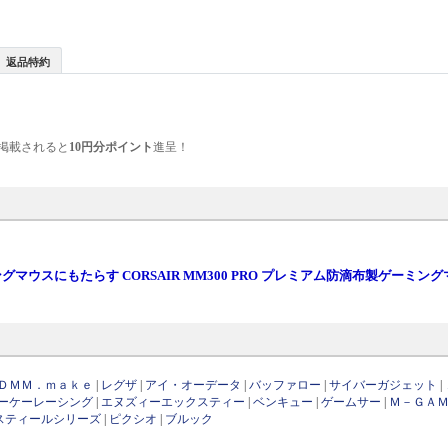
返品特約
掲載されると
10円分ポイント
進呈！
ングマウスにもたらす CORSAIR MM300 PRO プレミアム防滴布製ゲーミン
ＤＭＭ．ｍａｋｅ
|
レグザ
|
アイ・オーデータ
|
バッファロー
|
サイバーガジェット
|
ーケーレーシング
|
エヌズィーエックスティー
|
ベンキュー
|
ゲームサー
|
Ｍ－ＧＡ
スティールシリーズ
|
ピクシオ
|
ブルック