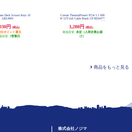
eam Deck Scissor Keys 10
Corsair ThermalProtect PCIe 5.1 600
GBL9901
W 12V-2x6 Cable Black CP-8920472
,030円
3,280円
(税込)
(税込)
03円分ポイント還元
発送目安:
未定（入荷次第お届
送目安:
5営業日
け）
商品をもっと見る
株式会社ノジマ