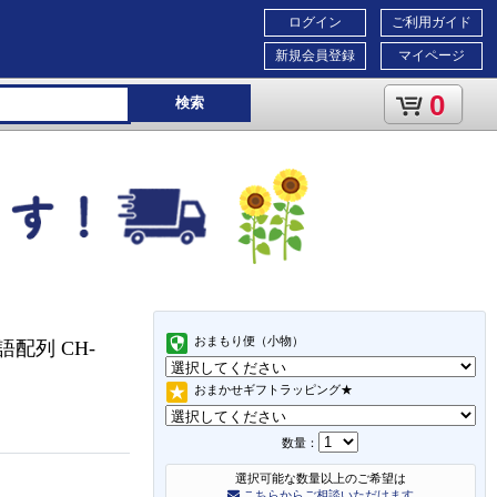
ログイン
ご利用ガイド
新規会員登録
マイページ
0
検索
おまもり便（小物）
配列 CH-
おまかせギフトラッピング★
数量：
選択可能な数量以上のご希望は
こちらからご相談いただけます