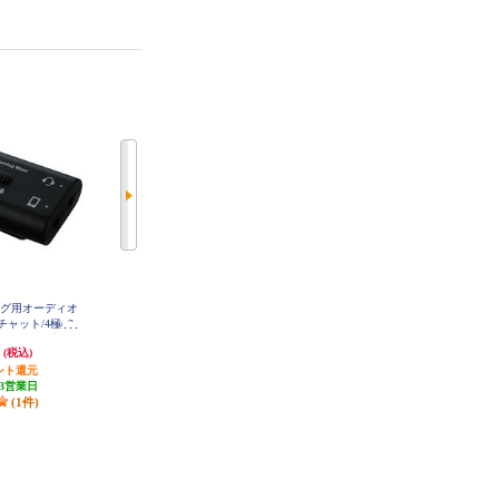
ミング用オーディオ
GameSir F4 モバイルゲーミングコ
AKRacing ゲーミングチェア Premi
ャット/4極φ3.
ントローラー GameSir-F4
um Low Editionカーボンブラック
PREMIUM-LOW-CARBON_BLAC
endo Switch対応/
円
2,727円
56,333円
K
(税込)
(税込)
(税込)
-GMMA10BK
ント還元
発送目安:
5営業日
発送目安:
5営業日
3営業日
(1件)
(1件)