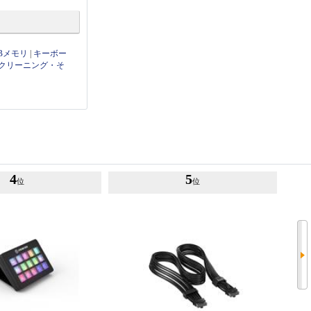
Bメモリ
|
キーボー
クリーニング・そ
4
5
位
位