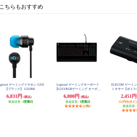
こちらもおすすめ
ogicool ゲーミングイヤホン G333
Logicool ゲーミングキーボード
ELECOM ゲー
【ブラック】 G333BK
【G213/RGBゲーミング キーボー
ミキサー【ボイスチ
ド/】 G213R
5mm/PS5/PS4/Nint
6,831円
6,800円
2,451
(税込)
(税込)
ブラック】 HSAD
発送目安:
3営業日
発送目安:
3営業日
122円分ポイ
(1件)
発送目安: