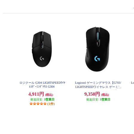
ロジクール G304 LIGHTSPEEDﾜｲﾔ
Logicool ゲーミングマウス【G703/
L
ﾚｽｹﾞｰﾐﾝｸﾞﾏｳｽ G304
LIGHTSPEEDワイヤレス ゲーミン
グ マウス HEROセンサー搭載】 G
4,911円
9,350円
(税込)
(税込)
703H
発送目安:
3営業日
発送目安:
3営業日
(1件)