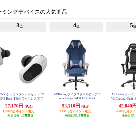
ーミングデバイスの人気商品
3
4
5
位
位
ONY ゲーミングヘッドセット IN
AKRacing ライフスタイルチェア F
AKRacing ゲーミ
aura Indigo FAURA-INDIGO
ONE Buds【完全ワイヤレス/立体
V2 Gaming Chai
WHITE
音響/ノイズキャンセリング/ワイ
27,170円
53,110円
42,840
(税込)
(税込)
レス接続/低遅延2.4Ghz/急速充電
対応/ホワイト】 WF-G700N-WZ
1,358円分ポイント還元
2,655円分ポイント還元
4,284円分ポ
発送目安:
10営業日
発送目安:
5営業日
発送目安: