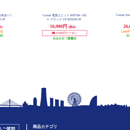
Corsair Str
 + (日本語パッ
Corsair 電源ユニット RM750e -202
1-JP
5- ブラック CP-9020295-JP
16,980円
26
込)
(税込)
還元
2,6
4,000円クーポン
業日
発
発送目安:
5営業日
商品カテゴリ
あるご質問