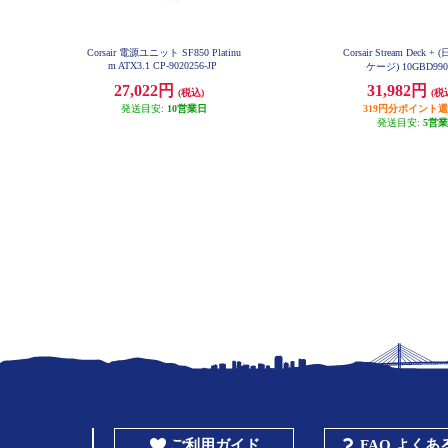
Corsair 電源ユニット SF850 Platinu
Corsair Stream Deck
m ATX3.1 CP-9020256-JP
ケージ) 10GBD990
27,022円
31,982円
(税込)
(税
発送目安:
10営業日
319円分ポイント
発送目安:
5営
ご利用ガイド
FAQ よく