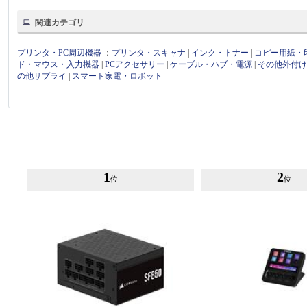
関連カテゴリ
プリンタ・PC周辺機器
：
プリンタ・スキャナ
|
インク・トナー
|
コピー用紙・
ド・マウス・入力機器
|
PCアクセサリー
|
ケーブル・ハブ・電源
|
その他外付
の他サプライ
|
スマート家電・ロボット
1
2
位
位