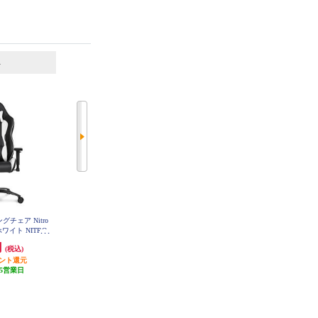
6
7
位
位
位
ングチェア Nitro
AKRacing ゲーミングチェア 【本
SONY ゲーミングヘッドセット IN
r ホワイト NITRO-
田翼オリジナルカラーモデル/2023
ZONE H3【立体音響/ブームマイク
-V2
年2月モデル】 AKR-TSUBASA-HO
搭載/有線タイプ】 MDR-G300-WZ
円
40,222円
9,405円
(税込)
(税込)
(税込)
NDA
イント還元
発送目安:
5営業日
470円分ポイント還元
5営業日
発送目安:
10営業日
(2件)