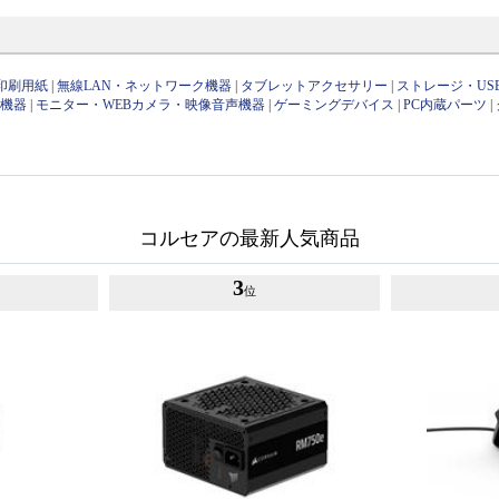
印刷用紙
|
無線LAN・ネットワーク機器
|
タブレットアクセサリー
|
ストレージ・US
け機器
|
モニター・WEBカメラ・映像音声機器
|
ゲーミングデバイス
|
PC内蔵パーツ
|
コルセアの最新人気商品
3
位