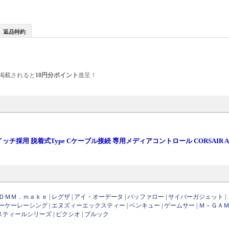
返品特約
掲載されると
10円分ポイント
進呈！
チ採用 脱着式Type Cケーブル接続 専用メディアコントロール CORSAIR A
ＤＭＭ．ｍａｋｅ
|
レグザ
|
アイ・オーデータ
|
バッファロー
|
サイバーガジェット
|
ーケーレーシング
|
エヌズィーエックスティー
|
ベンキュー
|
ゲームサー
|
Ｍ－ＧＡ
スティールシリーズ
|
ピクシオ
|
ブルック