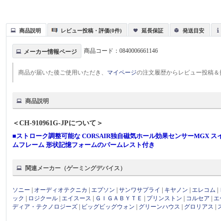
商品説明
レビュー投稿・評価(0件)
延長保証
発送目安
商品コード：
0840006661146
メーカー情報ページ
商品が届いた後ご使用いただき、
マイページ
の注文履歴からレビュー投稿＆
商品説明
＜CH-910961G-JPについて＞
■ストローク調整可能な CORSAIR独自磁気ホール効果センサーMGX スイッ
ムフレーム 形状記憶フォームのパームレスト付き
関連メーカー（ゲーミングデバイス）
ソニー
|
オーディオテクニカ
|
エプソン
|
サンワサプライ
|
キヤノン
|
エレコム
|
ック
|
ロジクール
|
エイスース
|
ＧＩＧＡＢＹＴＥ
|
プリンストン
|
コルセア
|
エ
ディア・テクノロジーズ
|
ビッグビッグウォン
|
グリーンハウス
|
グロリアス
|