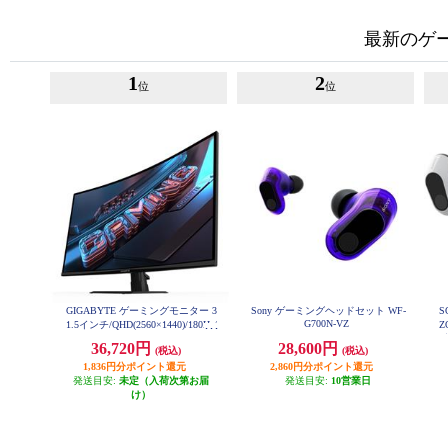
最新のゲ
1
2
位
位
GIGABYTE ゲーミングモニター 3
Sony ゲーミングヘッドセット WF-
S
G700N-VZ
1.5インチ/QHD(2560×1440)/180Hz/
Z
VAパネル GIGABYTE-GS32QCA
36,720円
28,600円
(税込)
(税込)
ヤ
1,836円分ポイント還元
2,860円分ポイント還元
発送目安:
未定（入荷次第お届
発送目安:
10営業日
け）