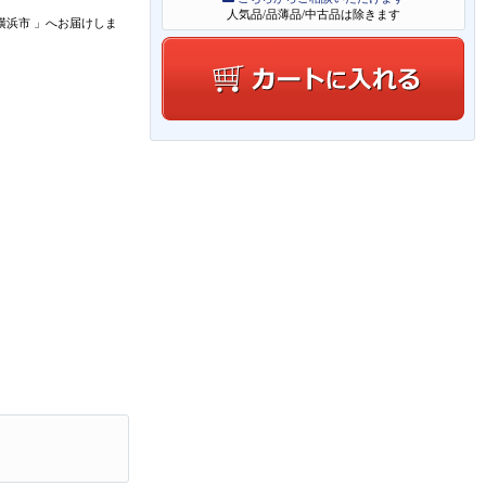
人気品/品薄品/中古品は除きます
横浜市
」
へお届けしま