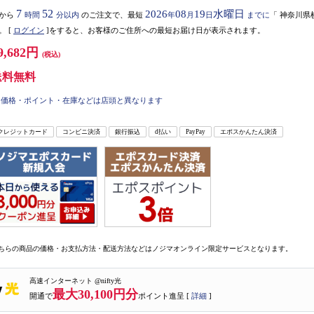
7
52
2026
08
19
水曜日
から
時間
分以内
のご注文で、最短
年
月
日
までに
「
神奈川県
。
[
ログイン
]をすると、お客様のご住所への最短お届け日が表示されます。
9,682円
(税込)
送料無料
価格・ポイント・在庫などは店頭と異なります
クレジットカード
コンビニ決済
銀行振込
d払い
PayPay
エポスかんたん決済
ちらの商品の価格・お支払方法・配送方法などはノジマオンライン限定サービスとなります。
高速インターネット @nifty光
最大30,100円分
開通で
ポイント進呈 [
詳細
]