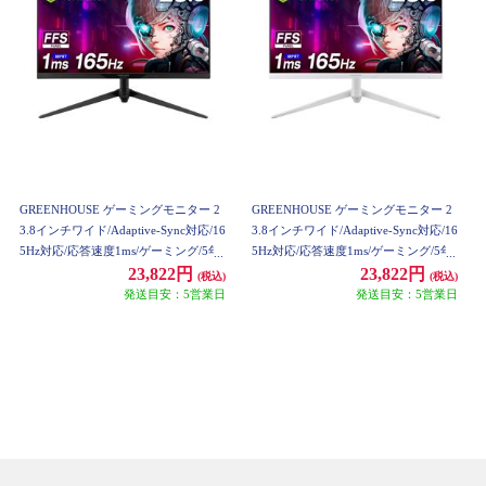
GREENHOUSE ゲーミングモニター 2
GREENHOUSE ゲーミングモニター 2
3.8インチワイド/Adaptive-Sync対応/16
3.8インチワイド/Adaptive-Sync対応/16
5Hz対応/応答速度1ms/ゲーミング/5年
5Hz対応/応答速度1ms/ゲーミング/5年
保証/ブラック/2023年4月モデル GH-G
保証/ホワイト/2023年4月モデル GH-G
23,822円
23,822円
(税込)
(税込)
LCC238B-BK
LCC238B-WH
発送目安：5営業日
発送目安：5営業日