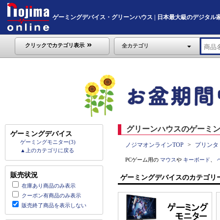
ゲーミングデバイス・グリーンハウス | 日本最大級のデジタル家電通販
クリックでカテゴリ表示
全カテゴリ
グリーンハウスのゲーミン
ゲーミングデバイス
ゲーミングモニター(3)
ノジマオンラインTOP
プリンタ
▲上のカテゴリに戻る
PCゲーム用の
マウス
や
キーボード
、
販売状況
ゲーミングデバイスのカテゴリ
在庫あり商品のみ表示
クーポン有商品のみ表示
販売終了商品を表示しない