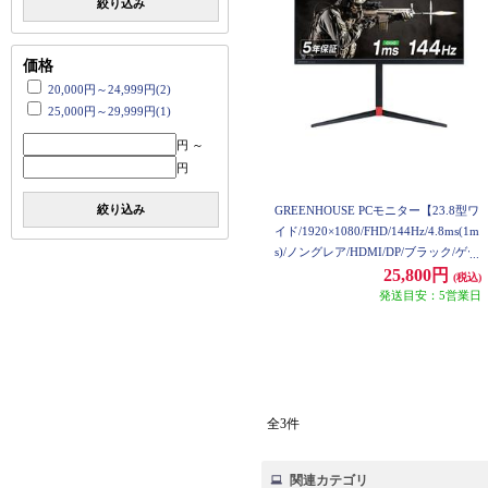
絞り込み
価格
20,000円～24,999円(2)
25,000円～29,999円(1)
円 ～
円
絞り込み
GREENHOUSE PCモニター【23.8型ワ
イド/1920×1080/FHD/144Hz/4.8ms(1m
s)/ノングレア/HDMI/DP/ブラック/ゲー
ミング/2022年6月】 GH-GLCC238AZ-
25,800円
(税込)
BK
発送目安：5営業日
全3件
関連カテゴリ