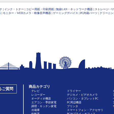
ナ
|
インク・トナー
|
コピー用紙・印刷用紙
|
無線LAN・ネットワーク機器
|
ストレージ・U
器
|
モニター・WEBカメラ・映像音声機器
|
ゲーミングデバイス
|
PC内蔵パーツ
|
クリーニン
商品カテゴリ
あるご質問
テレビ
ドライヤー
レコーダー
デジカメ・ビデオカメラ
オーディオ機器
パソコン・タブレットPC
エアコン・季節家電
PC周辺機器
調理・キッチン家電
プリンタ
冷蔵庫
スマートフォン・アクセサリ
炊飯器
PCサプライ・オフィス