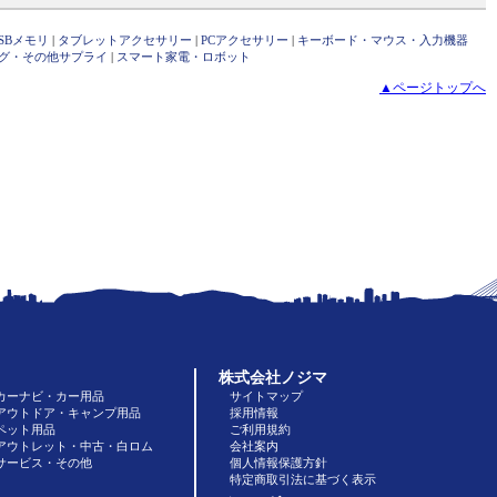
SBメモリ
|
タブレットアクセサリー
|
PCアクセサリー
|
キーボード・マウス・入力機器
グ・その他サプライ
|
スマート家電・ロボット
▲ページトップへ
株式会社ノジマ
カーナビ・カー用品
サイトマップ
アウトドア・キャンプ用品
採用情報
ペット用品
ご利用規約
アウトレット・中古・白ロム
会社案内
サービス・その他
個人情報保護方針
特定商取引法に基づく表示