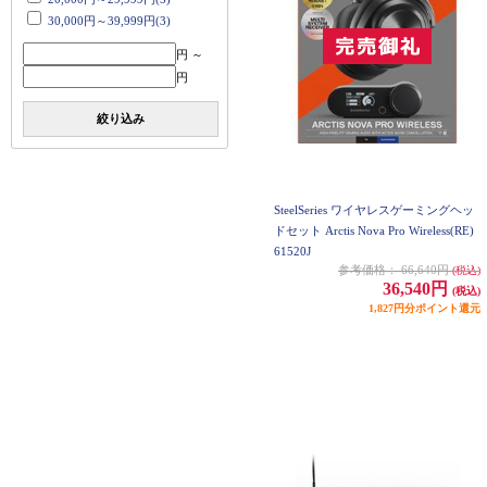
30,000円～39,999円(3)
円 ～
円
絞り込み
SteelSeries ワイヤレスゲーミングヘッ
ドセット Arctis Nova Pro Wireless(RE)
61520J
参考価格：
66,640円
(税込)
36,540円
(税込)
1,827円分ポイント還元