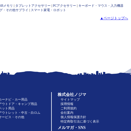
SBメモリ
|
タブレットアクセサリー
|
PCアクセサリー
|
キーボード・マウス・入力機器
グ・その他サプライ
|
スマート家電・ロボット
▲ページトップへ
株式会社ノジマ
カーナビ・カー用品
サイトマップ
アウトドア・キャンプ用品
採用情報
ペット用品
ご利用規約
アウトレット・中古・白ロム
会社案内
サービス・その他
個人情報保護方針
特定商取引法に基づく表示
メルマガ・SNS