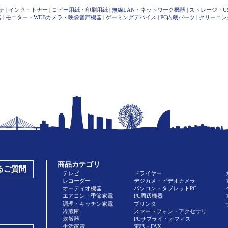
ナ
|
インク・トナー
|
コピー用紙・印刷用紙
|
無線LAN・ネットワーク機器
|
ストレージ・U
器
|
モニター・WEBカメラ・映像音声機器
|
ゲーミングデバイス
|
PC内蔵パーツ
|
クリーニン
商品カテゴリ
あるご質問
テレビ
ドライヤー
レコーダー
デジカメ・ビデオカメラ
オーディオ機器
パソコン・タブレットPC
エアコン・季節家電
PC周辺機器
調理・キッチン家電
プリンタ
冷蔵庫
スマートフォン・アクセサリ
炊飯器
PCサプライ・オフィス
生活家電
電話・FAX