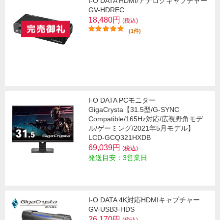
I-O DATA HDMI/アナログキャプチャー
GV-HDREC
18,480円
(税込)
(1件)
I-O DATA PCモニター
GigaCrysta【31.5型/G-SYNC
Compatible/165Hz対応/広視野角モデ
ル/ゲーミング/2021年5月モデル】
LCD-GCQ321HXDB
69,039円
(税込)
発送目安：3営業日
I-O DATA 4K対応HDMIキャプチャー
GV-USB3-HDS
26,170円
(税込)