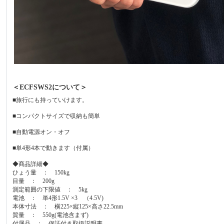
＜ECFSWS2について＞
■旅行にも持っていけます。
■コンパクトサイズで収納も簡単
■自動電源オン・オフ
■単4形4本で動きます（付属）
◆商品詳細◆
ひょう量 ： 150kg
目量 ： 200g
測定範囲の下限値 ： 5kg
電池 ： 単4形1.5V ×3 （4.5V)
本体寸法 ： 横225×縦125×高さ22.5mm
質量 ： 550g(電池含まず)
付属品 ： 保証付き取扱説明書