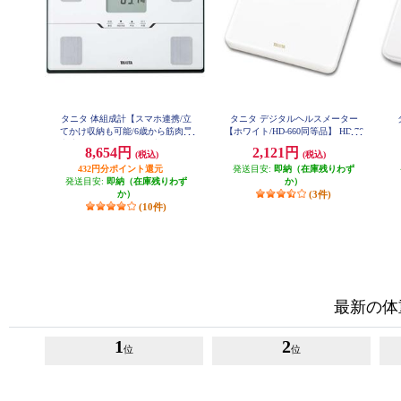
タニタ 体組成計【スマホ連携/立
タニタ デジタルヘルスメーター
てかけ収納も可能/6歳から筋肉量
【ホワイト/HD-660同等品】 HD-76
0-WH
判定可能/最大150㎏/最小100ｇ単
8,654円
2,121円
(税込)
(税込)
位】ホワイト BC-767-WH
432円分ポイント還元
発送目安:
即納（在庫残りわず
発送目安:
即納（在庫残りわず
か）
か）
(3件)
(10件)
最新の体
1
2
位
位