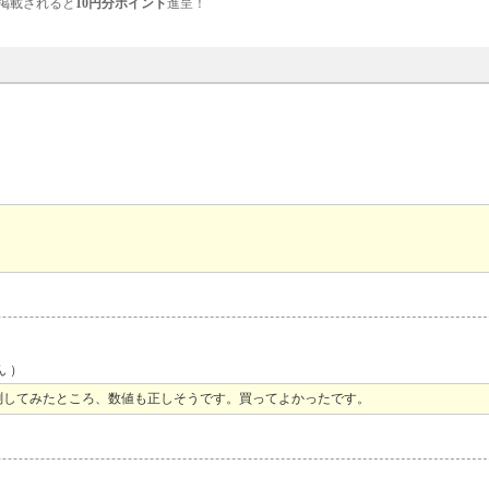
掲載されると
10円分ポイント
進呈！
ん ）
測してみたところ、数値も正しそうです。買ってよかったです。