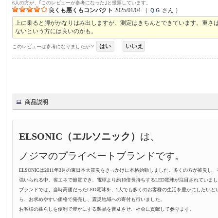
6人の方が、｢このレビューが参考になった｣と投票しています。
良くも悪くもコンパクト
2025/01/04
（
ＱＧ
さん ）
上に乗ると脚がかなりはみ出しますが、測定はきちんとできています。重さ
ないという方には良いのかも。
はい
いいえ
このレビューは参考になりましたか？
商品説明
ELSONIC（エルソニック）
は、
ノジマのプライベートブランドです。
ELSONICは2011年3月の東日本大震災をきっかけに本格始動しました。多くの方が被災し
強いられる中、省エネで節電でき、電球より約10倍長持ちするLED電球が注目されていました。
ブランドでは、当時高価だったLED電球を、1人でも多くのお客様の生活を豊かにしたいと
ら、お求めやすい価格で発売し、震災地域への寄付も行いました。
お客様の暮らしを便利で豊かにする製品を普及させ、社会に貢献して参ります。