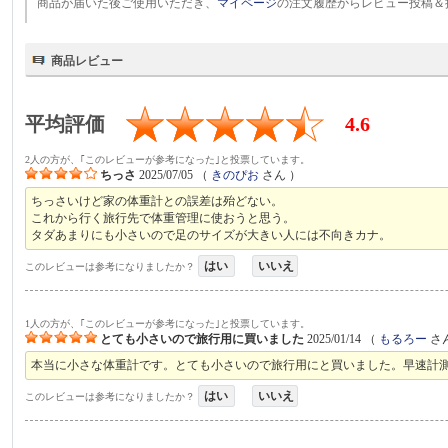
商品が届いた後ご使用いただき、
マイページ
の注文履歴からレビュー投稿＆
商品レビュー
平均評価
4.6
2人の方が、｢このレビューが参考になった｣と投票しています。
ちっさ
2025/07/05
（
きのぴお
さん ）
ちっさいけど家の体重計との誤差は殆どない。
これから行く旅行先で体重管理に使おうと思う。
タダあまりにも小さいので足のサイズが大きい人には不向きカナ。
はい
いいえ
このレビューは参考になりましたか？
1人の方が、｢このレビューが参考になった｣と投票しています。
とても小さいので旅行用に買いました
2025/01/14
（
もるろー
さ
本当に小さな体重計です。とても小さいので旅行用にと買いました。早速計
はい
いいえ
このレビューは参考になりましたか？