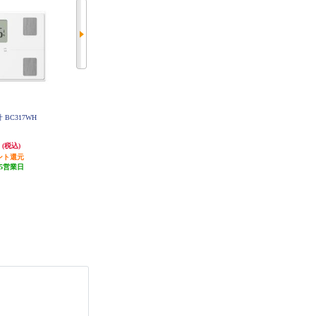
 BC317WH
タニタ デジタルヘルスメーター
オムロン 体重体組成計 カラダス
ホワイト HD-762-WH
キャン 【体脂肪率/BMI表示/コン
パクト/ホワイト】 HBF-235-JW
円
2,977円
3,874円
(税込)
(税込)
(税込)
ント還元
発送目安:
即納（在庫残りわず
発送目安:
即納（在庫あり）
5営業日
か）
(5件)
(16件)