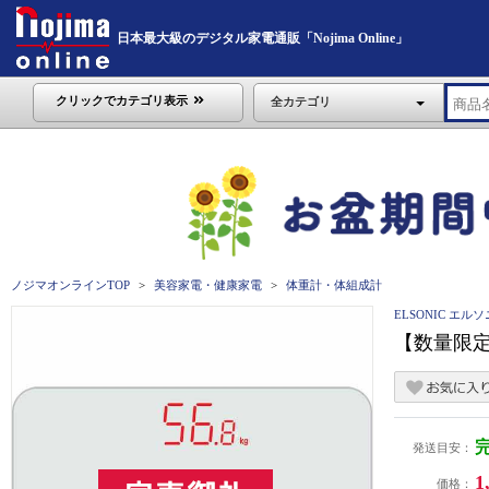
日本最大級のデジタル家電通販「Nojima Online」
クリックでカテゴリ表示
全カテゴリ
ノジマオンラインTOP
美容家電・健康家電
体重計・体組成計
ELSONIC エル
【数量限定特
発送目安：
1
価格：