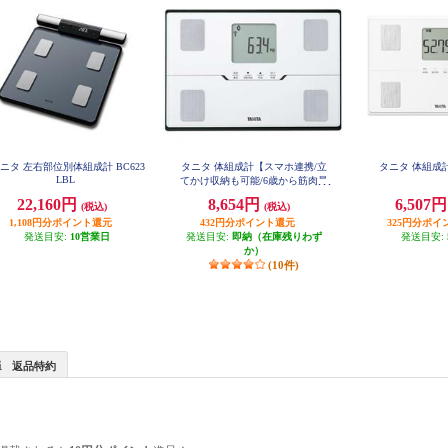
ニタ 左右部位別体組成計 BC623
タニタ 体組成計【スマホ連携/立
タニタ 体組成計
LBL
てかけ収納も可能/6歳から筋肉量
判定可能/最大150㎏/最小100ｇ単
22,160円
8,654円
6,507
(税込)
(税込)
位】ホワイト BC-767-WH
1,108円分ポイント還元
432円分ポイント還元
325円分ポイ
発送目安:
10営業日
発送目安:
即納（在庫残りわず
発送目安:
か）
(10件)
返品特約