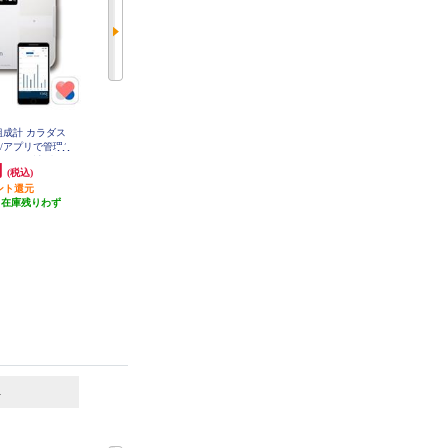
組成計 カラダス
OMRON 体重体組成計 カラダスキ
タニタ 体重計 ホワイト HD-664-W
H
/アプリで管理/
ャン オムロンコネクト対応 ホワ
0ｇ単位計測/ホ
イト KRD-508T-W
円
7,932円
3,408円
(税込)
(税込)
(税込)
608T2-W
ント還元
396円分ポイント還元
発送目安:
5営業日
（在庫残りわず
発送目安:
即納（在庫残りわず
(2件)
）
か）
6
7
位
位
位