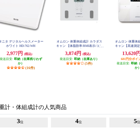
タニタ デジタルヘルスメーター
オムロン 体重体組成計 カラダス
オムロン 体重体
ホワイト HD-762-WH
キャン 【体脂肪率/BMI表示/コン
キャン【高速測定
パクト/ホワイト】 HBF-235-JW
データ自動転送/5
2,977円
3,874円
13,620
(税込)
(税込)
ワイト】 KRD-
発送目安:
即納（在庫残りわず
発送目安:
即納（在庫あり）
681円分ポイ
か）
(5件)
発送目安:
即納
(16件)
か
重計・体組成計の人気商品
3
4
5
位
位