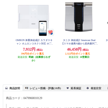
OMRON 体重体組成計 カラダスキ
タニタ 体組成計 Innerscan Dual
タ
ャン オムロンコネクト対応 ホワ
【スマホ連携/6歳から筋肉量判定
イト KRD-508T-W
可能/最大200ｋｇ/最小50ｇ単位】
7,932円
46,450円
(税込)
(税込)
ブラック RD804LBK
396円分ポイント還元
2,322円分ポイント還元
発送目安:
即納（在庫残りわず
発送目安:
10営業日
か）
商品説明
レビュー投稿・評価(10件)
延長保証
発送目安
商品コード：
0479960010129