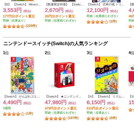
【B】 【Switch】 Minecraft（マインクラフト）
【数量限定特価】 【Switch】 ぼくらのキングダム 時食む果実といにしえの魔物 通常版
【Switch】 式神の城 トリロジー
3,553円
2,670円
12,100円
4
(税込)
(税込)
(税込)
177円分ポイント還元
26円分ポイント還元
即納（在庫残りわずか）
4
即納（在庫あり）
即納（在庫残りわずか）
即
(2件)
(229件)
ニンテンドースイッチ(Switch)の人気ランキング
1
位
2
位
3
位
4
【Switch】 がんばれゴエモン大集合！
【Switch】 ★ニンテンドースイッチ本体 Nintendo Switch（有機ELモデル） Joy-Con(L)/(R) ホワイト
【A】 【Switch】 リズム天国 ミラクルスターズ
4,490円
47,980円
6,150円
1
(税込)
(税込)
(税込)
3週間
479円分ポイント還元
615円分ポイント還元
即納（在庫残りわずか）
即納（在庫あり）
(1件)
(197件)
(8件)