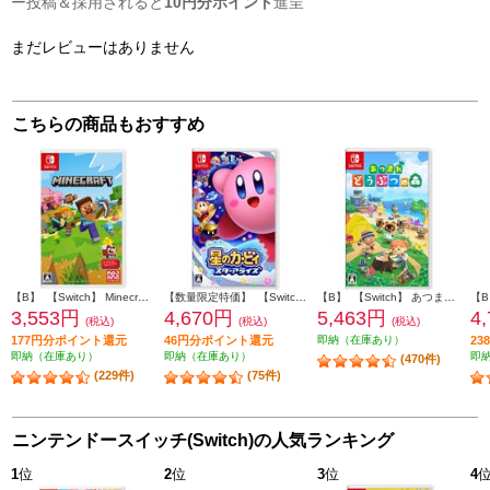
ー投稿＆採用されると
10円分ポイント
進呈
まだレビューはありません
こちらの商品もおすすめ
【B】 【Switch】 Minecraft（マインクラフト）
【数量限定特価】 【Switch】 星のカービィ スターアライズ
【B】 【Switch】 あつまれ どうぶつの森
3,553円
4,670円
5,463円
4
(税込)
(税込)
(税込)
177円分ポイント還元
46円分ポイント還元
即納（在庫あり）
2
即納（在庫あり）
即納（在庫あり）
即
(470件)
(229件)
(75件)
ニンテンドースイッチ(Switch)の人気ランキング
1
位
2
位
3
位
4