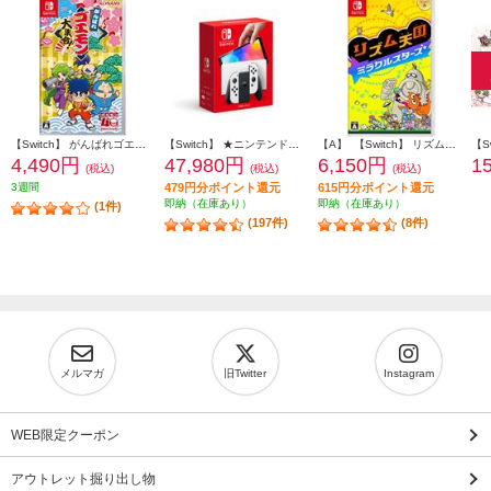
【Switch】 がんばれゴエモン大集合！
【Switch】 ★ニンテンドースイッチ本体 Nintendo Switch（有機ELモデル） Joy-Con(L)/(R) ホワイト
【A】 【Switch】 リズム天国 ミラクルスターズ
4,490円
47,980円
6,150円
1
(税込)
(税込)
(税込)
3週間
479円分ポイント還元
615円分ポイント還元
即納（在庫あり）
即納（在庫あり）
(1件)
(197件)
(8件)
メルマガ
旧Twitter
Instagram
WEB限定クーポン
アウトレット掘り出し物