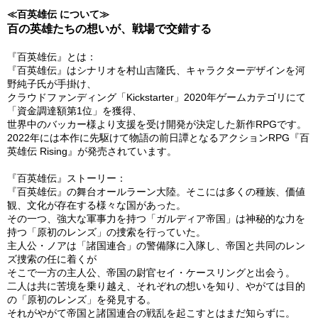
≪百英雄伝 について≫
百の英雄たちの想いが、戦場で交錯する
『百英雄伝』とは：
『百英雄伝』はシナリオを村山吉隆氏、キャラクターデザインを河
野純子氏が手掛け、
クラウドファンディング「Kickstarter」2020年ゲームカテゴリにて
「資金調達額第1位」を獲得、
世界中のバッカー様より支援を受け開発が決定した新作RPGです。
2022年には本作に先駆けて物語の前日譚となるアクションRPG『百
英雄伝 Rising』が発売されています。
『百英雄伝』ストーリー：
『百英雄伝』の舞台オールラーン大陸。そこには多くの種族、価値
観、文化が存在する様々な国があった。
その一つ、強大な軍事力を持つ「ガルディア帝国」は神秘的な力を
持つ「原初のレンズ」の捜索を行っていた。
主人公・ノアは「諸国連合」の警備隊に入隊し、帝国と共同のレン
ズ捜索の任に着くが
そこで一方の主人公、帝国の尉官セイ・ケースリングと出会う。
二人は共に苦境を乗り越え、それぞれの想いを知り、やがては目的
の「原初のレンズ」を発見する。
それがやがて帝国と諸国連合の戦乱を起こすとはまだ知らずに。