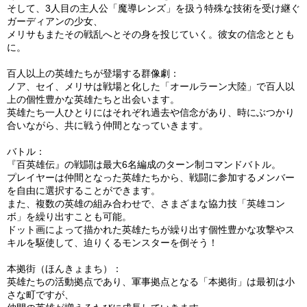
そして、3人目の主人公「魔導レンズ」を扱う特殊な技術を受け継ぐ
ガーディアンの少女、
メリサもまたその戦乱へとその身を投じていく。彼女の信念ととも
に。
百人以上の英雄たちが登場する群像劇：
ノア、セイ、メリサは戦場と化した「オールラーン大陸」で百人以
上の個性豊かな英雄たちと出会います。
英雄たち一人ひとりにはそれぞれ過去や信念があり、時にぶつかり
合いながら、共に戦う仲間となっていきます。
バトル：
『百英雄伝』の戦闘は最大6名編成のターン制コマンドバトル。
プレイヤーは仲間となった英雄たちから、戦闘に参加するメンバー
を自由に選択することができます。
また、複数の英雄の組み合わせで、さまざまな協力技「英雄コン
ボ」を繰り出すことも可能。
ドット画によって描かれた英雄たちが繰り出す個性豊かな攻撃やス
キルを駆使して、迫りくるモンスターを倒そう！
本拠街（ほんきょまち）：
英雄たちの活動拠点であり、軍事拠点となる「本拠街」は最初は小
さな町ですが、