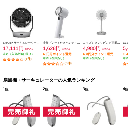
SHARP サーキュレーター【上下左右首振り/プラズマクラスターNEXT/ライトグレー】 PK-18S03-H
冷却プレート付きハンディファン ELSONIC ペルチェ式ハンディファン EZ-PHF25
コイズミ AＣリビング扇風機[自動首振り/リモコン付属] KLF30254H
17,111円
1,628円
4,980円
5
(税込)
(税込)
(税込)
未定（入荷次第お届け）
48円分ポイント還元
498円分ポイント還元
1
即納（在庫あり）
即納（在庫あり）
即
(1件)
(3件)
扇風機・サーキュレーターの人気ランキング
1
位
2
位
3
位
4