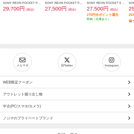
SONY REON POCKET PRO Plus （レオンポケットプロプラス）センシングキット RNPK-P1PT
SONY REON POCKET PRO Plus（レオンポケットプロプラス） RNPK-P1P
SONY REON POCKET 6 （レオンポケット 6）センシングキット RNPK-6T
29,700円
27,500円
27,500円
2
(税込)
(税込)
(税込)
275円分ポイント還元
2
即納（在庫あり）
メルマガ
旧Twitter
Instagram
WEB限定クーポン
アウトレット掘り出し物
中古(PC/スマホ/カメラ)
ノジマのプライベートブランド