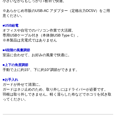
小さいながらもしっかり7枚羽で快適。
※あらかじめ市販のUSB-AC アダプター（定格出力DC5V）をご用
意ください。
■USB給電
オフィスや自宅でのパソコン作業で大活躍。
専用USBケーブル付き（本体側USB Type C）。
※本製品は充電式ではありません
■4段階の風量調節
室温に合わせて、お好みの風量で快適に。
■上下の角度調節
手動で上に約15°、下に約10°調節ができます。
■お手入れ
ガードが外せて清潔に。
ガードはネジ止めのため、取り外しにはドライバーが必要です。
羽根は取り外しできません。軽く濡らした布などでホコリを拭き取
ってください。