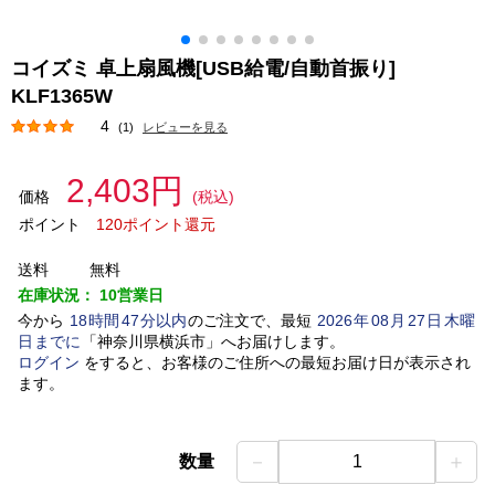
コイズミ 卓上扇風機[USB給電/自動首振り]
KLF1365W
4
(1)
レビューを見る
2,403円
価格
(税込)
ポイント
120ポイント還元
送料
無料
在庫状況：
10営業日
今から
18
時間
47
分以内
のご注文で、最短
2026
年
08
月
27
日
木曜
日
までに
「
神奈川県横浜市
」
へお届けします。
ログイン
をすると、お客様のご住所への最短お届け日が表示され
ます。
－
＋
数量
1