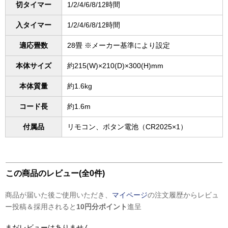
切タイマー
1/2/4/6/8/12時間
入タイマー
1/2/4/6/8/12時間
適応畳数
28畳 ※メーカー基準により設定
本体サイズ
約215(W)×210(D)×300(H)mm
本体質量
約1.6kg
コード長
約1.6m
付属品
リモコン、ボタン電池（CR2025×1）
この商品のレビュー(全0件)
商品が届いた後ご使用いただき、
マイページ
の注文履歴からレビュ
ー投稿＆採用されると
10円分ポイント
進呈
まだレビューはありません