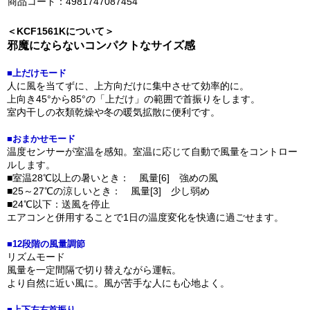
商品コード：4981747087454
＜KCF1561Kについて＞
邪魔にならないコンパクトなサイズ感
■上だけモード
人に風を当てずに、上方向だけに集中させて効率的に。
上向き45°から85°の「上だけ」の範囲で首振りをします。
室内干しの衣類乾燥や冬の暖気拡散に便利です。
■おまかせモード
温度センサーが室温を感知。室温に応じて自動で風量をコントロー
ルします。
■室温28℃以上の暑いとき： 風量[6] 強めの風
■25～27℃の涼しいとき： 風量[3] 少し弱め
■24℃以下：送風を停止
エアコンと併用することで1日の温度変化を快適に過ごせます。
■12段階の風量調節
リズムモード
風量を一定間隔で切り替えながら運転。
より自然に近い風に。風が苦手な人にも心地よく。
■上下左右首振り