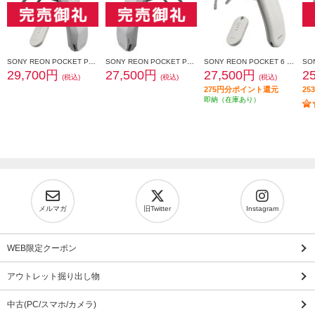
SONY REON POCKET PRO Plus （レオンポケットプロプラス）センシングキット RNPK-P1PT
SONY REON POCKET PRO Plus（レオンポケットプロプラス） RNPK-P1P
SONY REON POCKET 6 （レオンポケット 6）センシングキット RNPK-6T
29,700円
27,500円
27,500円
2
(税込)
(税込)
(税込)
275円分ポイント還元
2
即納（在庫あり）
メルマガ
旧Twitter
Instagram
WEB限定クーポン
アウトレット掘り出し物
中古(PC/スマホ/カメラ)