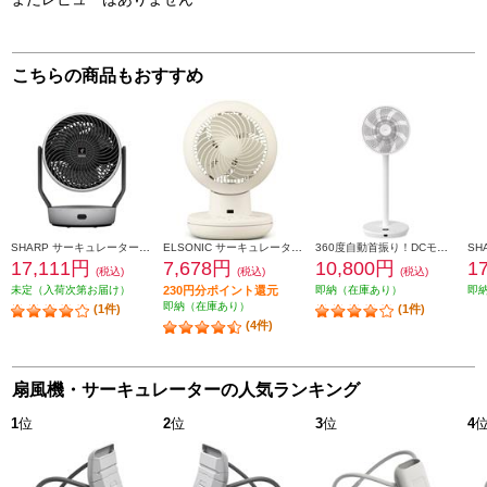
こちらの商品もおすすめ
SHARP サーキュレーター【上下左右首振り/プラズマクラスターNEXT/ライトグレー】 PK-18S03-H
ELSONIC サーキュレーター DC silent DCモーター 適用畳数22畳 静音モデル 手動全分解 アイボリー EI-DCCS15
360度自動首振り！DCモーターを搭載したリビング扇風機 YAMAZEN DCモーターリビング扇風機[360度首振り/8枚羽根/左右自動首振り/風量12段階/入切Wタイマー/減光機能/チャイルドロック/リモコン付き/ホワイト] YLRX-CMD301-W
17,111円
7,678円
10,800円
1
(税込)
(税込)
(税込)
未定（入荷次第お届け）
230円分ポイント還元
即納（在庫あり）
即
即納（在庫あり）
(1件)
(1件)
(4件)
扇風機・サーキュレーターの人気ランキング
1
位
2
位
3
位
4