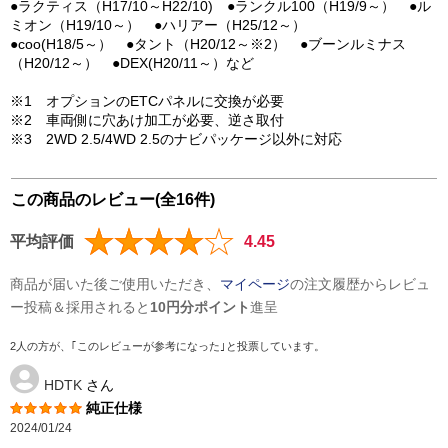
●ラクティス（H17/10～H22/10) ●ランクル100（H19/9～） ●ル
ミオン（H19/10～） ●ハリアー（H25/12～）
●coo(H18/5～） ●タント（H20/12～※2） ●ブーンルミナス
（H20/12～） ●DEX(H20/11～）など
※1 オプションのETCパネルに交換が必要
※2 車両側に穴あけ加工が必要、逆さ取付
※3 2WD 2.5/4WD 2.5のナビパッケージ以外に対応
この商品のレビュー(全16件)
平均評価
4.45
商品が届いた後ご使用いただき、
マイページ
の注文履歴からレビュ
ー投稿＆採用されると
10円分ポイント
進呈
2人の方が、｢このレビューが参考になった｣と投票しています。
HDTK
さん
純正仕様
2024/01/24