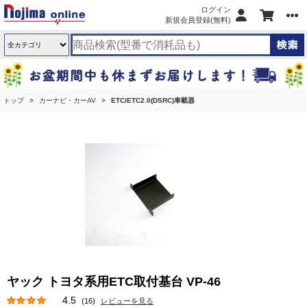
ログイン
新規会員登録(無料)
トップ
カーナビ・カーAV
ETC/ETC2.0(DSRC)車載器
ヤック トヨタ系用ETC取付基台 VP-46
4.5
(16)
レビューを見る