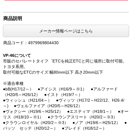
商品説明
メーカー情報ページはこちら
商品コード：4979969804430
VP-46について
市販のセパレートタイフ゜ETCを純正ETCと同じ場所に取付可能。
トヨタ系用。
取付可能なETCのサイズ:幅80mm以下 高さ20mm以下
※適合車種
●bB(H17/12～） ●アイシス（H16/9～※1） ●アルファード
（H20/5～H26/12） ●イスト（H19/7～）
●ウィッシュ（H21/04～） ●ヴィッツ（H17/2～H22/12、H26.4/
～) ●ヴェルファイア（H20/5～H26/12）
●ヴォクシー（H19/6～H25/12） ●エスティマ（H18/1～） ●オー
リス（H18/10～※1） ●クラウンアスリート（H20/2～※3）
●クラウンロイヤル（H20/2～※3） ●ノア（H19/6～H25/12） ●
パッソ セッテ（H20/12～） ●ブレイド（H18/12～）