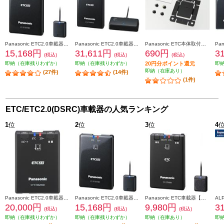
Panasonic ETC2.0車載器【ストラーダ連動型】 CY-ET2010D
Panasonic ETC2.0車載器【ストラーダ連動型/高度化光ビーコン対応】 CY-ET2500VD
Panasonic ETC本体取付けキット CA-FX926D
15,168円
31,611円
690円
3
(税込)
(税込)
(税込)
即納（在庫残りわずか）
即納（在庫残りわずか）
20円分ポイント還元
即
即納（在庫あり）
(27件)
(14件)
(1件)
ETC/ETC2.0(DSRC)車載器の人気ランキング
1
位
2
位
3
位
4
Panasonic ETC2.0車載器【単体発話モデル/GPS付き/災害・危機管理通報サービス対応】 CY-ET2620GD
Panasonic ETC2.0車載器【ストラーダ連動型】 CY-ET2010D
Panasonic ETC車載器【アンテナ分離型/音声案内】 CY-ET926D
20,000円
15,168円
9,980円
3
(税込)
(税込)
(税込)
即納（在庫残りわずか）
即納（在庫残りわずか）
即納（在庫あり）
即