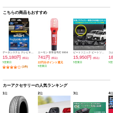
こちらの商品もおすすめ
データシステム テレビキット スマートタイプ TTV442S
エーモン 非常信号灯 6904
ビートソニック ビートソニック Beat-Sonic HDMI映像入力キット トヨタ 90系ノア/ヴォクシー専用 純正ディスプレイオーディオ(8インチ)付き車用 HDK02A
15,180円
741円
15,950円
1
(税込)
(税込)
(税込)
5営業日
22円分ポイント還元
5営業日
5営
5営業日
(1件)
カーアクセサリーの人気ランキング
1
位
2
位
3
位
4