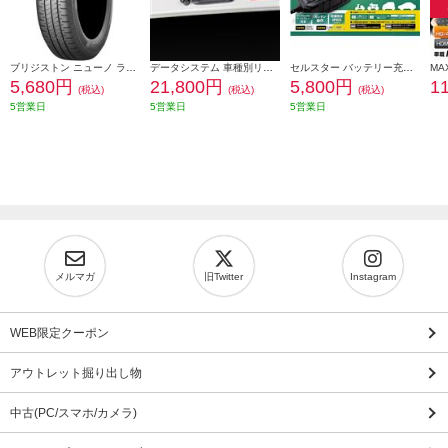
ブリジストン ニューノ ラジアルタイヤ 155/65R14 75H PSR08422
データシステム 車種別リアカメラキット/カメラ角度調整可能タイプ RCK-113T3
セルスター バッテリー充電器 DRC-310
5,680円
21,800円
5,800円
1
(税込)
(税込)
(税込)
5営業日
5営業日
5営業日
メルマガ
旧Twitter
Instagram
WEB限定クーポン
アウトレット掘り出し物
中古(PC/スマホ/カメラ)