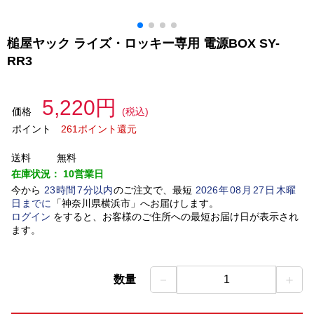
槌屋ヤック ライズ・ロッキー専用 電源BOX SY-
RR3
5,220円
価格
(税込)
ポイント
261ポイント還元
送料
無料
在庫状況：
10営業日
今から
23
時間
7
分以内
のご注文で、最短
2026
年
08
月
27
日
木曜
日
までに
「
神奈川県横浜市
」
へお届けします。
ログイン
をすると、お客様のご住所への最短お届け日が表示され
ます。
－
＋
数量
1