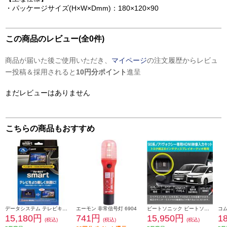
・パッケージサイズ(H×W×Dmm)：180×120×90
この商品のレビュー(全0件)
商品が届いた後ご使用いただき、
マイページ
の注文履歴からレビュ
ー投稿＆採用されると
10円分ポイント
進呈
まだレビューはありません
こちらの商品もおすすめ
データシステム テレビキット スマートタイプ TTV442S
エーモン 非常信号灯 6904
ビートソニック ビートソニック Beat-Sonic HDMI映像入力キット トヨタ 90系ノア/ヴォクシー専用 純正ディスプレイオーディオ(8インチ)付き車用 HDK02A
15,180円
741円
15,950円
1
(税込)
(税込)
(税込)