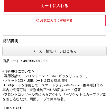
カートに入れる
商品説明
メーカー情報ページはこちら
商品コード：4979969012590
< SY-RR3について >
･専用設計で、フロントコンソールにピッタリフィット。
･ソケット2口とUSBポート２口を簡単増設
･USBポートを使用して、スマートフォンやiPhone・携帯電話等を
車内で充電可能 ※別途純正のUSB変換コード必要
･フロントコンソール内にあるアクセサリーソケットにカープラグ部
を差し込むだけ。両面テープで簡単装着。
【主な仕様】