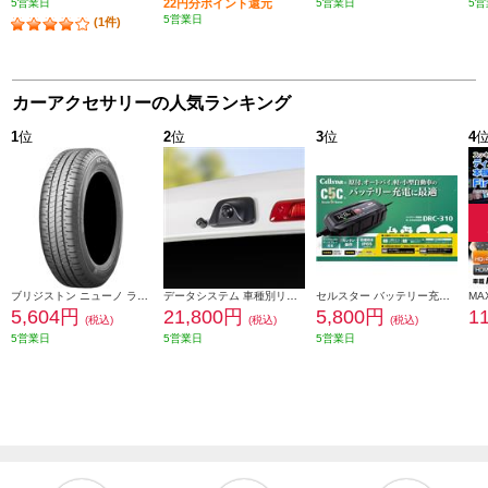
5営業日
22円分ポイント還元
5営業日
5営
5営業日
(1件)
カーアクセサリーの人気ランキング
1
位
2
位
3
位
4
ブリジストン ニューノ ラジアルタイヤ 155/65R14 75H PSR08422
データシステム 車種別リアカメラキット/カメラ角度調整可能タイプ RCK-113T3
セルスター バッテリー充電器 DRC-310
5,604円
21,800円
5,800円
1
(税込)
(税込)
(税込)
5営業日
5営業日
5営業日