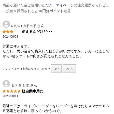
商品が届いた後ご使用いただき、
マイページ
の注文履歴からレビュ
ー投稿＆採用されると
10円分ポイント
進呈
のりのりぽっぽ
さん
使えるんだけど･･･
2024/09/08
普通に使えます。
ただし、思い込みで購入した自分が悪いのですが、シガーに差して
から3連ソケットの向きが変えられませんでした。
このレビューは参考になりましたか？
はい
いいえ
ＥＰ９１改
さん
軽自動車用に
2020/08/11
最近の車はドライブレコーダーをレーダーを着けたりスマホのＵＳ
Ｂ充電とか多岐に渡ってつかうので、