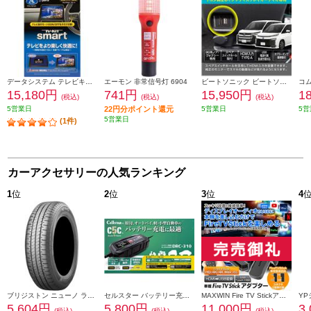
データシステム テレビキット スマートタイプ TTV442S
エーモン 非常信号灯 6904
ビートソニック ビートソニック Beat-Sonic HDMI映像入力キット トヨタ 90系ノア/ヴォクシー専用 純正ディスプレイオーディオ(8インチ)付き車用 HDK02A
15,180円
741円
15,950円
1
(税込)
(税込)
(税込)
5営業日
22円分ポイント還元
5営業日
5営
5営業日
(1件)
カーアクセサリーの人気ランキング
1
位
2
位
3
位
4
ブリジストン ニューノ ラジアルタイヤ 155/65R14 75H PSR08422
セルスター バッテリー充電器 DRC-310
MAXWIN Fire TV Stickアダプター DA-AD02
5,604円
5,800円
11,000円
3
(税込)
(税込)
(税込)