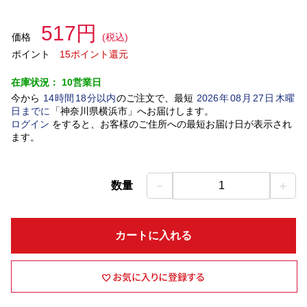
517円
価格
(税込)
ポイント
15ポイント還元
在庫状況：
10営業日
今から
14
時間
18
分以内
のご注文で、最短
2026
年
08
月
27
日
木曜
日
までに
「
神奈川県横浜市
」
へお届けします。
ログイン
をすると、お客様のご住所への最短お届け日が表示され
ます。
－
＋
数量
1
カートに入れる