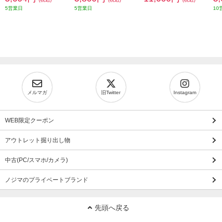
5営業日
5営業日
10
メルマガ
旧Twitter
Instagram
WEB限定クーポン
アウトレット掘り出し物
中古(PC/スマホ/カメラ)
ノジマのプライベートブランド
先頭へ戻る