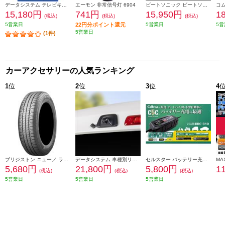
データシステム テレビキット スマートタイプ TTV442S
エーモン 非常信号灯 6904
ビートソニック ビートソニック Beat-Sonic HDMI映像入力キット トヨタ 90系ノア/ヴォクシー専用 純正ディスプレイオーディオ(8インチ)付き車用 HDK02A
15,180円
741円
15,950円
1
(税込)
(税込)
(税込)
5営業日
22円分ポイント還元
5営業日
5営
5営業日
(1件)
カーアクセサリーの人気ランキング
1
位
2
位
3
位
4
ブリジストン ニューノ ラジアルタイヤ 155/65R14 75H PSR08422
データシステム 車種別リアカメラキット/カメラ角度調整可能タイプ RCK-113T3
セルスター バッテリー充電器 DRC-310
5,680円
21,800円
5,800円
1
(税込)
(税込)
(税込)
5営業日
5営業日
5営業日