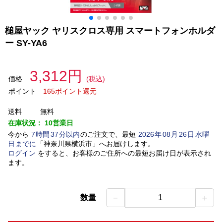
槌屋ヤック ヤリスクロス専用 スマートフォンホルダ
ー SY-YA6
3,312円
価格
(税込)
ポイント
165ポイント還元
送料
無料
在庫状況：
10営業日
今から
7
時間
37
分以内
のご注文で、最短
2026
年
08
月
26
日
水曜
日
までに
「
神奈川県横浜市
」
へお届けします。
ログイン
をすると、お客様のご住所への最短お届け日が表示され
ます。
－
＋
数量
1