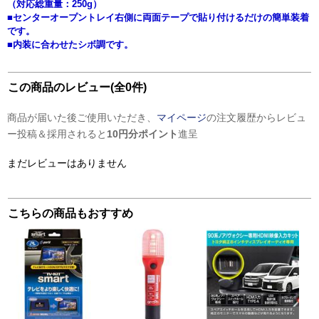
（対応総重量：250g）
■センターオープントレイ右側に両面テープで貼り付けるだけの簡単装着
です。
■内装に合わせたシボ調です。
この商品のレビュー(全0件)
商品が届いた後ご使用いただき、
マイページ
の注文履歴からレビュ
ー投稿＆採用されると
10円分ポイント
進呈
まだレビューはありません
こちらの商品もおすすめ