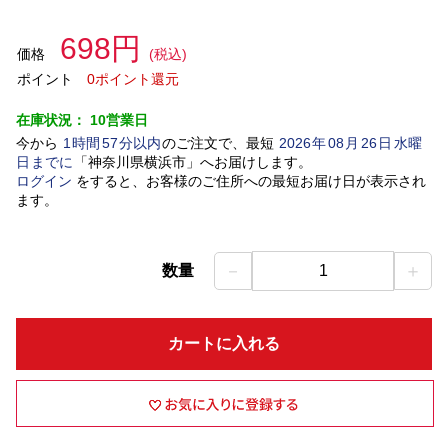
698円
価格
(税込)
ポイント
0ポイント還元
在庫状況：
10営業日
今から
1
時間
57
分以内
のご注文で、最短
2026
年
08
月
26
日
水曜
日
までに
「
神奈川県横浜市
」
へお届けします。
ログイン
をすると、お客様のご住所への最短お届け日が表示され
ます。
－
＋
数量
1
カートに入れる