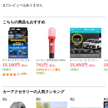
まだレビューはありません
こちらの商品もおすすめ
データシステム テレビキット スマートタイプ TTV442S
エーモン 非常信号灯 6904
ビートソニック ビートソニック Beat-Sonic HDMI映像入力キット トヨタ 90系ノア/ヴォクシー専用 純正ディスプレイオーディオ(8インチ)付き車用 HDK02A
15,180円
741円
15,950円
1
(税込)
(税込)
(税込)
5営業日
22円分ポイント還元
5営業日
5営
5営業日
(1件)
カーアクセサリーの人気ランキング
1
位
2
位
3
位
4