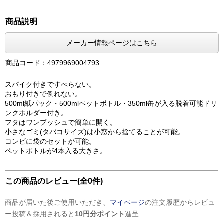
商品説明
メーカー情報ページはこちら
商品コード：4979969004793
スパイク付きですべらない。
おもり付きで倒れない。
500ml紙パック・500mlペットボトル・350ml缶が入る脱着可能ドリ
ンクホルダー付き。
フタはワンプッシュで簡単に開く。
小さなゴミ(タバコサイズ)は小窓から捨てることが可能。
コンビに袋のセットが可能。
ペットボトルが4本入る大きさ。
この商品のレビュー(全0件)
商品が届いた後ご使用いただき、
マイページ
の注文履歴からレビュ
ー投稿＆採用されると
10円分ポイント
進呈