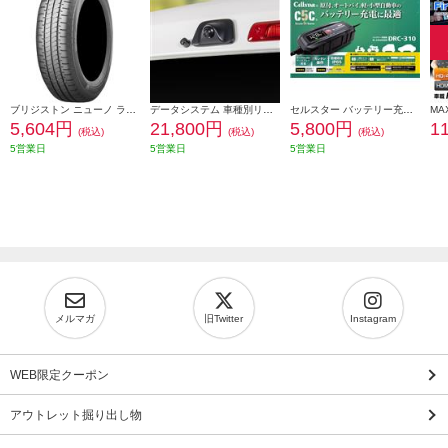
ブリジストン ニューノ ラジアルタイヤ 155/65R14 75H PSR08422
データシステム 車種別リアカメラキット/カメラ角度調整可能タイプ RCK-113T3
セルスター バッテリー充電器 DRC-310
5,604円
21,800円
5,800円
1
(税込)
(税込)
(税込)
5営業日
5営業日
5営業日
メルマガ
旧Twitter
Instagram
WEB限定クーポン
アウトレット掘り出し物