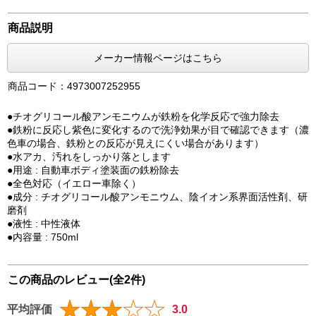
商品説明
メーカー情報ページはこちら
商品コード：4973007252955
●チオグリコール酸アンモニウムが鉄粉を化学反応で強力除去
●鉄粉に反応し紫色に変化するので洗浄効果が目で確認できます（濃
色車の場合、鉄粉との反応が見えにくい場合があります）
●水アカ、汚れをしっかり落とします
●用途 : 自動車ボディ塗装面の鉄粉除去
●全色対応（イエロー車除く）
●成分 : チオグリコール酸アンモニウム、陰イオン系界面活性剤、研
磨剤
●液性 : 中性液体
●内容量 : 750ml
この商品のレビュー(全2件)
平均評価
3.0