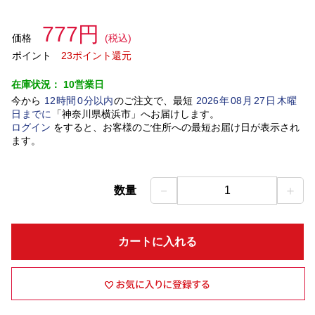
777円
価格
(税込)
ポイント
23ポイント還元
在庫状況：
10営業日
今から
12
時間
0
分以内
のご注文で、最短
2026
年
08
月
27
日
木曜
日
までに
「
神奈川県横浜市
」
へお届けします。
ログイン
をすると、お客様のご住所への最短お届け日が表示され
ます。
－
＋
数量
1
カートに入れる