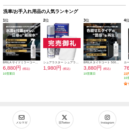
洗車/お手入れ用品の人気ランキング
1
位
2
位
3
位
4
BRILA サイドミラーコート/撥水 200ml PSJ983
シュアラスター シュアラスター ホイールコーティング S-138 S-138
BRILA タイヤコート 500ml PSJ2021500001
6,880円
1,980円
3,880円
7
(税込)
(税込)
(税込)
10営業日
10営業日
2
10
メルマガ
旧Twitter
Instagram