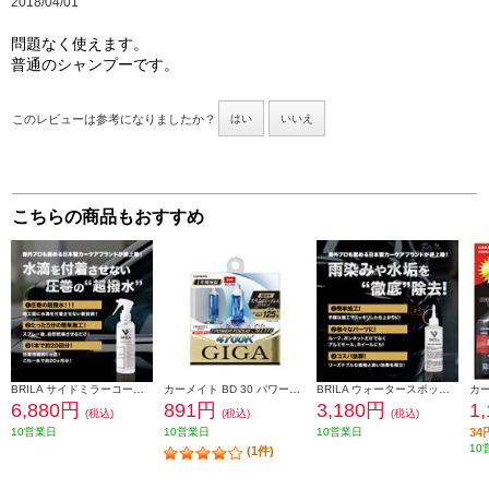
2018/04/01
問題なく使えます。
普通のシャンプーです。
このレビューは参考になりましたか？
はい
いいえ
こちらの商品もおすすめ
BRILA サイドミラーコート/撥水 200ml PSJ983
カーメイト BD 30 パワーフォーカススリム 4700K H4 BD30
BRILA ウォータースポットリムーバー 200ml PSJ6421200001
6,880円
891円
3,180円
1
(税込)
(税込)
(税込)
10営業日
10営業日
10営業日
3
10
(1件)