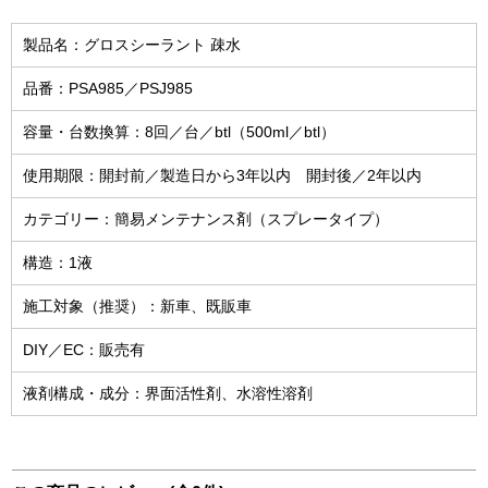
製品名：グロスシーラント 疎水
品番：PSA985／PSJ985
容量・台数換算：8回／台／btl（500ml／btl）
使用期限：開封前／製造日から3年以内 開封後／2年以内
カテゴリー：簡易メンテナンス剤（スプレータイプ）
構造：1液
施工対象（推奨）：新車、既販車
DIY／EC：販売有
液剤構成・成分：界面活性剤、水溶性溶剤