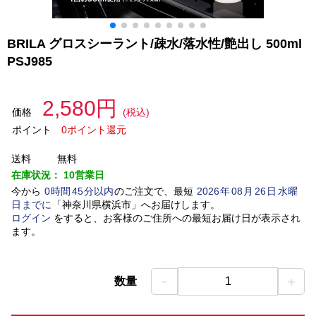
BRILA グロスシーラント/疎水/落水性/艶出し 500ml
PSJ985
2,580円
価格
(税込)
ポイント
0ポイント還元
送料
無料
在庫状況：
10営業日
今から
0
時間
45
分以内
のご注文で、最短
2026
年
08
月
26
日
水曜
日
までに
「
神奈川県横浜市
」
へお届けします。
ログイン
をすると、お客様のご住所への最短お届け日が表示され
ます。
－
＋
数量
1