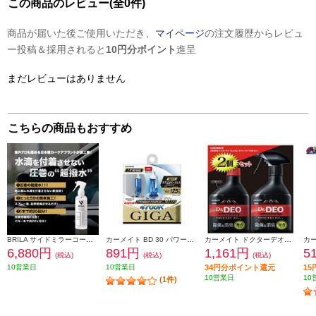
この商品のレビュー(全0件)
商品が届いた後ご使用いただき、
マイページ
の注文履歴からレビュ
ー投稿＆採用されると
10円分ポイント
進呈
まだレビューはありません
こちらの商品もおすすめ
BRILA サイドミラーコート/撥水 200ml PSJ983
カーメイト BD 30 パワーフォーカススリム 4700K H4 BD30
カーメイト ドクターデオプレミアム 2本セット D226W
6,880円
891円
1,161円
5
(税込)
(税込)
(税込)
10営業日
10営業日
34円分ポイント還元
1
10営業日
10
(1件)