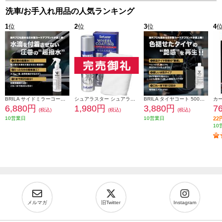
洗車/お手入れ用品の人気ランキング
1
位
2
位
3
位
4
BRILA サイドミラーコート/撥水 200ml PSJ983
シュアラスター シュアラスター ホイールコーティング S-138 S-138
BRILA タイヤコート 500ml PSJ2021500001
6,880円
1,980円
3,880円
7
(税込)
(税込)
(税込)
10営業日
10営業日
2
10
メルマガ
旧Twitter
Instagram