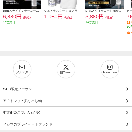
BRILA サイドミラーコート/撥水 200ml PSJ983
シュアラスター シュアラスター ホイールコーティング S-138 S-138
BRILA タイヤコート 500ml PSJ2021500001
6,880円
1,980円
3,880円
7
(税込)
(税込)
(税込)
10営業日
10営業日
2
10
メルマガ
旧Twitter
Instagram
WEB限定クーポン
アウトレット掘り出し物
中古(PC/スマホ/カメラ)
ノジマのプライベートブランド