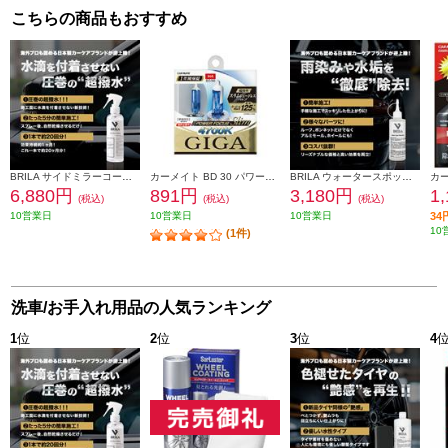
こちらの商品もおすすめ
BRILA サイドミラーコート/撥水 200ml PSJ983
カーメイト BD 30 パワーフォーカススリム 4700K H4 BD30
BRILA ウォータースポットリムーバー 200ml PSJ6421200001
6,880円
891円
3,180円
1
(税込)
(税込)
(税込)
10営業日
10営業日
10営業日
3
10
(1件)
洗車/お手入れ用品の人気ランキング
1
位
2
位
3
位
4