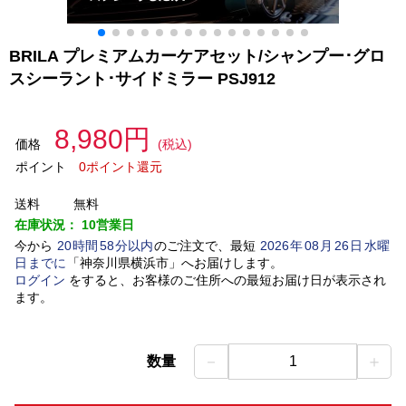
BRILA プレミアムカーケアセット/シャンプー･グロ
スシーラント･サイドミラー PSJ912
8,980円
価格
(税込)
ポイント
0ポイント還元
送料
無料
在庫状況：
10営業日
今から
20
時間
58
分以内
のご注文で、最短
2026
年
08
月
26
日
水曜
日
までに
「
神奈川県横浜市
」
へお届けします。
ログイン
をすると、お客様のご住所への最短お届け日が表示され
ます。
－
＋
数量
1