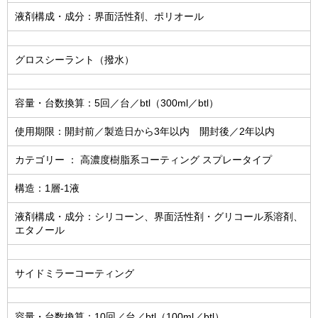
液剤構成・成分：界面活性剤、ポリオール
グロスシーラント（撥水）
容量・台数換算：5回／台／btl（300ml／btl）
使用期限：開封前／製造日から3年以内 開封後／2年以内
カテゴリー ： 高濃度樹脂系コーティング スプレータイプ
構造：1層-1液
液剤構成・成分：シリコーン、界面活性剤・グリコール系溶剤、
エタノール
サイドミラーコーティング
容量・台数換算：10回／台／btl（100ml／btl）