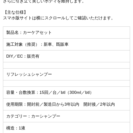
さらに引き立て美しいボディを維持します。
【主な仕様】
スマホ版サイトは横にスクロールしてご確認いただけます。
製品名：カーケアセット
施工対象（推奨）：新車、既販車
DIY／EC：販売有
リフレッシュシャンプー
容量・台数換算：15回／台／btl（300ml／btl）
使用期限：開封前／製造日から3年以内 開封後／2年以内
カテゴリー：カーシャンプー
構造：1液