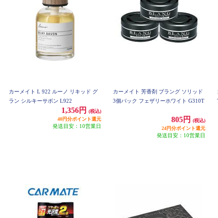
カーメイト L 922 ルーノ リキッド グ
カーメイト 芳香剤 ブラング ソリッド
ラン シルキーサボン L922
3個パック フェザリーホワイト G310T
1,356円
(税込)
805円
40円分ポイント還元
(税込)
発送目安：10営業日
24円分ポイント還元
発送目安：10営業日