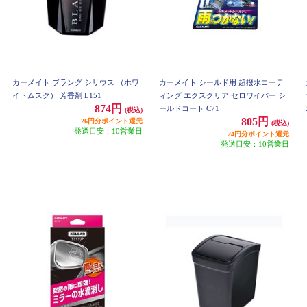
カーメイト ブラング シリウス （ホワ
カーメイト シールド用 超撥水コーテ
イトムスク） 芳香剤 L151
ィング エクスクリア セロワイパー シ
874円
ールドコート C71
(税込)
805円
26円分ポイント還元
(税込)
発送目安：10営業日
24円分ポイント還元
発送目安：10営業日