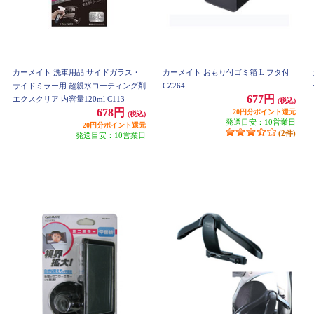
カーメイト 洗車用品 サイドガラス・
カーメイト おもり付ゴミ箱 L フタ付
サイドミラー用 超親水コーティング剤
CZ264
677円
エクスクリア 内容量120ml C113
(税込)
678円
20円分ポイント還元
(税込)
発送目安：10営業日
20円分ポイント還元
(2件)
発送目安：10営業日