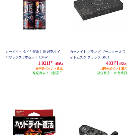
カーメイト タイヤ艶出し剤 超艶タイ
カーメイト ブラング ブースター ホワ
ヤワックス 2本セット C34W
イトムスク ブラック G631
1,021円
483円
(税込)
(税込)
30円分ポイント還元
14円分ポイント還元
発送目安：10営業日
発送目安：10営業日