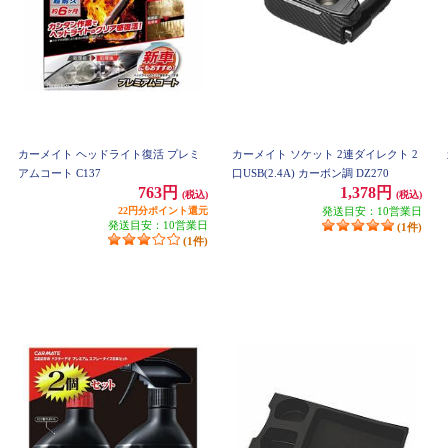
カーメイト ヘッドライト復活 プレミ
カーメイト ソケット 2連ダイレクト 2
アムコート C137
口USB(2.4A) カーボン調 DZ270
763円
1,378円
(税込)
(税込)
22円分ポイント還元
発送目安：10営業日
発送目安：10営業日
(1件)
(1件)