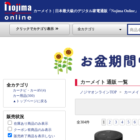
カーメイト | 日本最大級のデジタル家電通販「Nojima Online」
クリックでカテゴリ表示
全カテゴリ
カーメイト 通販 一覧
全カテゴリ
カーナビ・カーAV(4)
ノジマオンラインTOP
カーメイ
カー用品(300)
▲トップページに戻る
販売状況
全304件
1
2
3
4
5
6
在庫あり商品のみ表示
クーポン有商品のみ表示
販売終了商品を表示しない