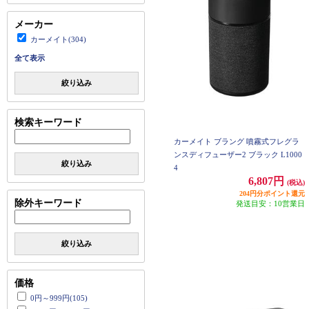
メーカー
カーメイト(304)
全て表示
絞り込み
検索キーワード
カーメイト ブラング 噴霧式フレグラ
ンスディフューザー2 ブラック L1000
絞り込み
4
6,807円
(税込)
204円分ポイント還元
除外キーワード
発送目安：10営業日
絞り込み
価格
0円～999円(105)