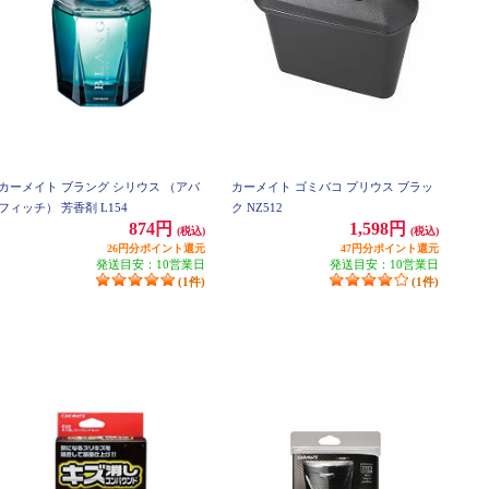
カーメイト ブラング シリウス （アバ
カーメイト ゴミバコ プリウス ブラッ
フィッチ） 芳香剤 L154
ク NZ512
874円
1,598円
(税込)
(税込)
26円分ポイント還元
47円分ポイント還元
発送目安：10営業日
発送目安：10営業日
(1件)
(1件)