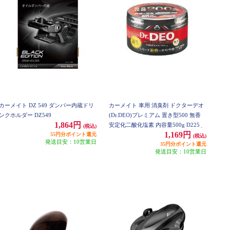
カーメイト DZ 549 ダンパー内蔵ドリ
カーメイト 車用 消臭剤 ドクターデオ
ンクホルダー DZ549
(Dr.DEO)プレミアム 置き型500 無香
1,864円
安定化二酸化塩素 内容量500g D225
(税込)
1,169円
55円分ポイント還元
(税込)
発送目安：10営業日
35円分ポイント還元
発送目安：10営業日