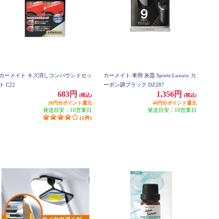
カーメイト キズ消しコンパウンドセッ
カーメイト 車用 灰皿 Sports Luxury カ
ト C22
ーボン調ブラック DZ287
683円
1,356円
(税込)
(税込)
20円分ポイント還元
40円分ポイント還元
発送目安：10営業日
発送目安：10営業日
(1件)