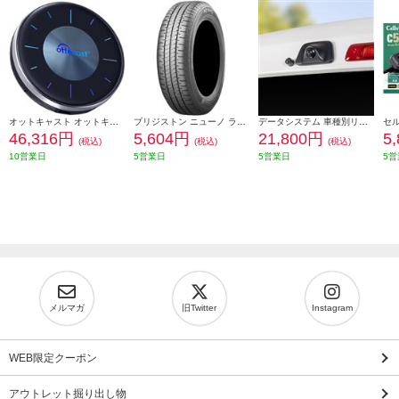
オットキャスト オットキャスト OttoAibox P3 PCS46-P3
ブリジストン ニューノ ラジアルタイヤ 155/65R14 75H PSR08422
データシステム 車種別リアカメラキット/カメラ角度調整可能タイプ RCK-113T3
46,316円
5,604円
21,800円
5
(税込)
(税込)
(税込)
10営業日
5営業日
5営業日
5営
メルマガ
旧Twitter
Instagram
WEB限定クーポン
アウトレット掘り出し物