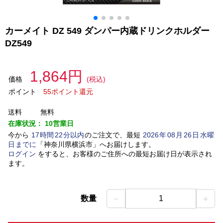
カーメイト DZ 549 ダンパー内蔵ドリンクホルダー
DZ549
1,864円
価格
(税込)
ポイント
55ポイント還元
送料
無料
在庫状況：
10営業日
今から
17
時間
22
分以内
のご注文で、最短
2026
年
08
月
26
日
水曜
日
までに
「
神奈川県横浜市
」
へお届けします。
ログイン
をすると、お客様のご住所への最短お届け日が表示され
ます。
－
＋
数量
1