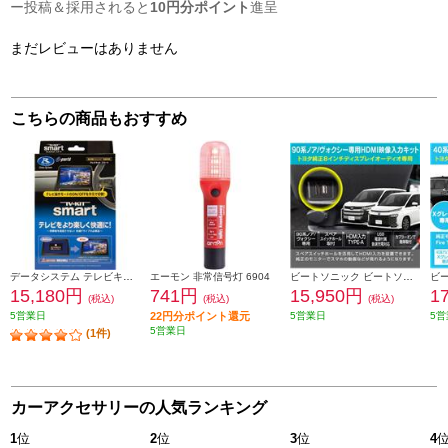
ー投稿＆採用されると
10円分ポイント
進呈
まだレビューはありません
こちらの商品もおすすめ
データシステム テレビキット スマートタイプ TTV442S
エーモン 非常信号灯 6904
ビートソニック ビートソニック Beat-Sonic HDMI映像入力キット トヨタ 90系ノア/ヴォクシー専用 純正ディスプレイオーディオ(8インチ)付き車用 HDK02A
15,180円
741円
15,950円
1
(税込)
(税込)
(税込)
5営業日
22円分ポイント還元
5営業日
5営
5営業日
(1件)
カーアクセサリーの人気ランキング
1
位
2
位
3
位
4