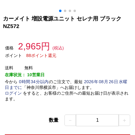
カーメイト 増設電源ユニット セレナ用 ブラック
NZ572
2,965円
価格
(税込)
ポイント
88ポイント還元
送料
無料
在庫状況：
10営業日
今から
0
時間
34
分以内
のご注文で、最短
2026
年
08
月
26
日
水曜
日
までに
「
神奈川県横浜市
」
へお届けします。
ログイン
をすると、お客様のご住所への最短お届け日が表示され
ます。
－
＋
数量
1