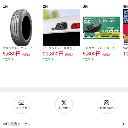
1
位
2
位
3
位
4
ブリジストン ニューノ ラジアルタイヤ 155/65R14 75H PSR08422
データシステム 車種別リアカメラキット/カメラ角度調整可能タイプ RCK-113T3
セルスター バッテリー充電器 DRC-310
5,680円
21,800円
5,800円
1
(税込)
(税込)
(税込)
5営業日
5営業日
5営業日
メルマガ
旧Twitter
Instagram
WEB限定クーポン