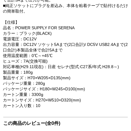
で合計5Aまで出力が可能。
■純正ソケットにプラグを差込み、本体を粘着テープで貼付けるだけ
の簡単取付。
【仕様】
品名：POWER SUPPLY FOR SERENA
カラー：ブラック(BLACK)
電源電圧：DC12V
出力容量：DC12V ソケット5Aまで(2口合計)/ DC5V USB2.4Aまで(2
口合計)本製品全体で合計5Aまで
使用温度範囲：0℃～+45℃
ヒューズ：7A(交換可能)
対応車種(H29.11現在)：日産 セレナ(型式:C27系/年式:H28.8～)
製品重量：180g
製品サイズ：H70×W205×D135(mm)
パッケージ重量：280g
パッケージサイズ：H180×W245×D100(mm)
カートン重量：3300g
カートンサイズ：H270×W510×D320(mm)
カートン入り数：10
この商品のレビュー(全0件)