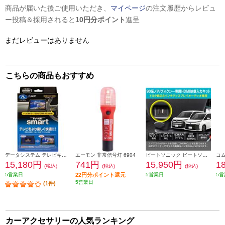
商品が届いた後ご使用いただき、
マイページ
の注文履歴からレビュ
ー投稿＆採用されると
10円分ポイント
進呈
まだレビューはありません
こちらの商品もおすすめ
データシステム テレビキット スマートタイプ TTV442S
エーモン 非常信号灯 6904
ビートソニック ビートソニック Beat-Sonic HDMI映像入力キット トヨタ 90系ノア/ヴォクシー専用 純正ディスプレイオーディオ(8インチ)付き車用 HDK02A
15,180円
741円
15,950円
1
(税込)
(税込)
(税込)
5営業日
22円分ポイント還元
5営業日
5営
5営業日
(1件)
カーアクセサリーの人気ランキング