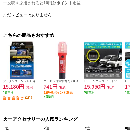
ー投稿＆採用されると
10円分ポイント
進呈
まだレビューはありません
こちらの商品もおすすめ
データシステム テレビキット スマートタイプ TTV442S
エーモン 非常信号灯 6904
ビートソニック ビートソニック Beat-Sonic HDMI映像入力キット トヨタ 90系ノア/ヴォクシー専用 純正ディスプレイオーディオ(8インチ)付き車用 HDK02A
15,180円
741円
15,950円
1
(税込)
(税込)
(税込)
5営業日
22円分ポイント還元
5営業日
5営
5営業日
(1件)
カーアクセサリーの人気ランキング
1
位
2
位
3
位
4