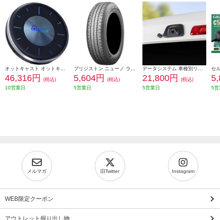
オットキャスト オットキャスト OttoAibox P3 PCS46-P3
ブリジストン ニューノ ラジアルタイヤ 155/65R14 75H PSR08422
データシステム 車種別リアカメラキット/カメラ角度調整可能タイプ RCK-113T3
46,316円
5,604円
21,800円
5
(税込)
(税込)
(税込)
10営業日
5営業日
5営業日
5営
メルマガ
旧Twitter
Instagram
WEB限定クーポン
アウトレット掘り出し物