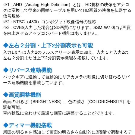
※1 : AHD（Analog High Definition）とは、HD規格の映像をアナロ
グに変換して従来の同軸ケーブルを用いてHD画質の映像を伝送する
信号規格
※2 : NTSC（480i）コンポジット映像信号の総称
※3 : CVBS入力した場合はSD画質になります。SSM-W7.0には画質
を向上させるアップコンバート機能はありません。
◆左右２分割・上下2分割表示も可能
入力1または入力2のフルスクリーン表示に加え、入力１と入力2の
左右２分割または上下2分割表示機能を搭載しています。
◆リバース連動機能
バックギアに連動して自動的にリアカメラの映像に切り替わるリバ
ース連動機能を搭載しています。
◆画質調整機能
画面の明るさ（BRIGHTNESS）、色の濃さ（COLORDENSITY）を
調整可能。
車内状況に合わせて最適な画質に調整することができます。
◆ディマー機能搭載
周囲の明るさを感知して画面の明るさを自動的に3段階で調整するデ