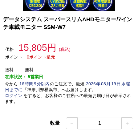
データシステム スーパースリムAHDモニター/7イン
チ車載モニター SSM-W7
15,805円
価格
(税込)
ポイント
0ポイント還元
送料
無料
在庫状況：
5営業日
今から
16
時間
9
分以内
のご注文で、最短
2026
年
08
月
19
日
水曜
日
までに
「
神奈川県横浜市
」
へお届けします。
ログイン
をすると、お客様のご住所への最短お届け日が表示され
ます。
－
＋
数量
1