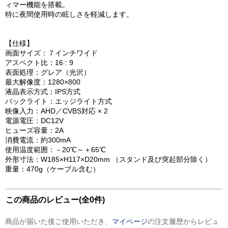
ィマー機能を搭載。
特に夜間使用時の眩しさを軽減します。
【仕様】
画面サイズ：７インチワイド
アスペクト比：16 : 9
表面処理：グレア（光沢）
最大解像度：1280×800
液晶表示方式：IPS方式
バックライト：エッジライト方式
映像入力：AHD／CVBS対応 × 2
電源電圧：DC12V
ヒューズ容量：2A
消費電流：約300mA
使用温度範囲：－20℃～＋65℃
外形寸法：W185×H117×D20mm （スタンド及び突起部分除く）
重量：470g（ケーブル含む）
この商品のレビュー(全0件)
商品が届いた後ご使用いただき、
マイページ
の注文履歴からレビュ