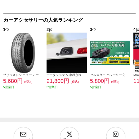
カーアクセサリーの人気ランキング
1
位
2
位
3
位
4
ブリジストン ニューノ ラジアルタイヤ 155/65R14 75H PSR08422
データシステム 車種別リアカメラキット/カメラ角度調整可能タイプ RCK-113T3
セルスター バッテリー充電器 DRC-310
5,680円
21,800円
5,800円
1
(税込)
(税込)
(税込)
5営業日
5営業日
5営業日