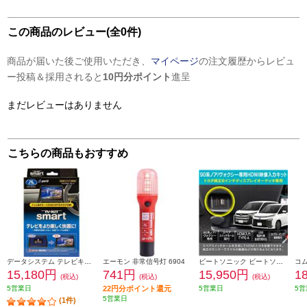
この商品のレビュー(全0件)
商品が届いた後ご使用いただき、
マイページ
の注文履歴からレビュ
ー投稿＆採用されると
10円分ポイント
進呈
まだレビューはありません
こちらの商品もおすすめ
データシステム テレビキット スマートタイプ TTV442S
エーモン 非常信号灯 6904
ビートソニック ビートソニック Beat-Sonic HDMI映像入力キット トヨタ 90系ノア/ヴォクシー専用 純正ディスプレイオーディオ(8インチ)付き車用 HDK02A
15,180円
741円
15,950円
1
(税込)
(税込)
(税込)
5営業日
22円分ポイント還元
5営業日
5営
5営業日
(1件)