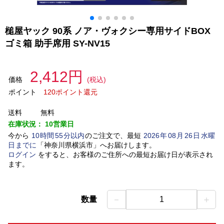
槌屋ヤック 90系 ノア・ヴォクシー専用サイドBOX
ゴミ箱 助手席用 SY-NV15
2,412円
価格
(税込)
ポイント
120ポイント還元
送料
無料
在庫状況：
10営業日
今から
10
時間
55
分以内
のご注文で、最短
2026
年
08
月
26
日
水曜
日
までに
「
神奈川県横浜市
」
へお届けします。
ログイン
をすると、お客様のご住所への最短お届け日が表示され
ます。
－
＋
数量
1