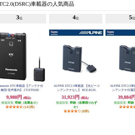
TC2.0(DSRC)車載器の人気商品
3
4
5
位
位
anasonic ETC車載器【アンテナ分
ALPINE ETC2.0車載器 【光ビーコ
ALPINE ETC2.
離型/音声案内】 CY-ET926D
ンアンテナなし】 HCE-B120
ンアンテナ付属】 
9,980円
31,923円
39,884
(税込)
(税込)
発送目安:
即納（在庫あり）
発送目安:
即納（在庫残りわず
発送目安:
即納
(145件)
か）
(8件)