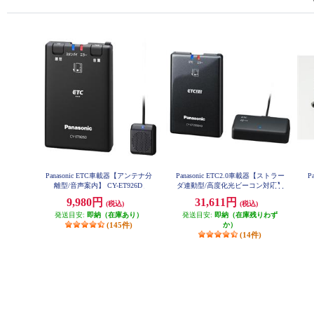
Panasonic ETC車載器【アンテナ分
Panasonic ETC2.0車載器【ストラー
P
離型/音声案内】 CY-ET926D
ダ連動型/高度化光ビーコン対応】
CY-ET2500VD
9,980円
31,611円
(税込)
(税込)
発送目安:
即納（在庫あり）
発送目安:
即納（在庫残りわず
(145件)
か）
(14件)