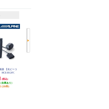
6
7
位
位
位
0車載器 【光ビーコ
Panasonic ETC2.0車載器【ストラー
カロッツェリア ETC2.0車載器【G
HCE-B120V
ダ連動型/高度化光ビーコン対応】
PS付発話型】 ND-ETCS10
CY-ET2500VD
円
31,611円
17,287円
(税込)
(税込)
(税込)
（在庫あり）
発送目安:
即納（在庫残りわず
発送目安:
即納（在庫あり）
(10件)
か）
(27件)
(14件)