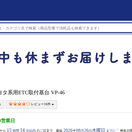
タ系用ETC取付基台 VP-46
レビュー16件
0営業日
15
14
2026
08
26
水曜日
から
時間
分以内
のご注文で、最短
年
月
日
までに
「
神奈川