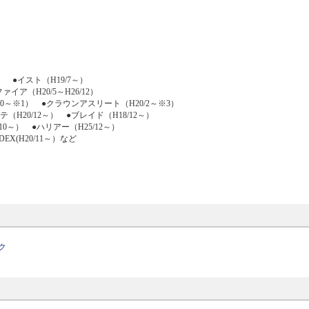
2） ●イスト（H19/7～）
ァイア（H20/5～H26/12）
/10～※1） ●クラウンアスリート（H20/2～※3）
テ（H20/12～） ●ブレイド（H18/12～）
/10～） ●ハリアー（H25/12～）
EX(H20/11～）など
ク