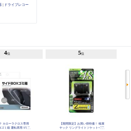
器
|
ドライブレコー
4
5
位
位
ク カローラクロス専用
【期間限定】お買い得特価！ 槌屋
ゴミ箱 運転席用 SY-C
ヤック リングライトソケット+2口