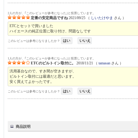
2人の方が、｢このレビューが参考になった｣と投票しています。
定番の安定商品ですね
2021/09/25
（
しいたけやま
さん ）
ETCとセットで買いました
ハイエースの純正位置に取り付け、問題なしです
はい
いいえ
このレビューは参考になりましたか？
1人の方が、｢このレビューが参考になった｣と投票しています。
ETCのビルトイン取付に。
2018/11/21
（
tamasan
さん ）
汎用基台なので、すき間が空きますが、
ビルトイン取付には最適だと思います。
安く買えてよかったです。
はい
いいえ
このレビューは参考になりましたか？
商品説明