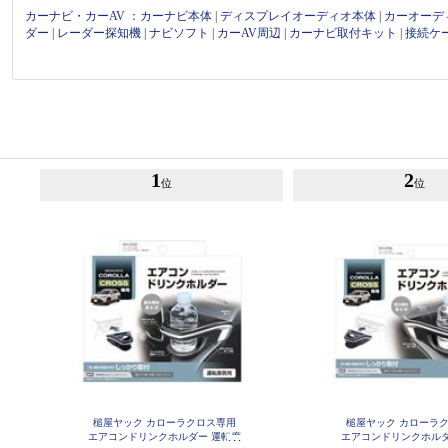
カーナビ・カーAV
：
カーナビ本体
|
ディスプレイオーディオ本体
|
カーオーデ
ダー
|
レーダー探知機
|
ナビソフト
|
カーAV周辺
|
カーナビ取付キット
|
接続ケ
1
2
位
位
槌屋ヤック カローラクロス専用
槌屋ヤック カローラ
エアコンドリンクホルダー 運転席
エアコンドリンクホルダ