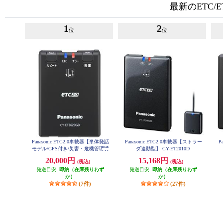
最新のETC/E
1
2
位
位
Panasonic ETC2.0車載器【単体発話
Panasonic ETC2.0車載器【ストラー
P
モデル/GPS付き/災害・危機管理通
ダ連動型】 CY-ET2010D
報サービス対応】 CY-ET2620GD
20,000円
15,168円
(税込)
(税込)
発送目安:
即納（在庫残りわず
発送目安:
即納（在庫残りわず
か）
か）
(7件)
(27件)