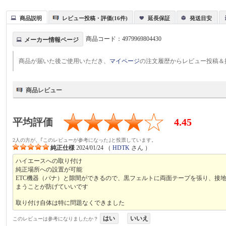
商品説明
レビュー投稿・評価(16件)
延長保証
発送目安
商品コード：
4979969804430
メーカー情報ページ
商品が届いた後ご使用いただき、
マイページ
の注文履歴からレビュー投稿＆
商品レビュー
平均評価
4.45
2人の方が、｢このレビューが参考になった｣と投票しています。
純正仕様
2024/01/24
（
HDTK
さん ）
ハイエースへの取り付け
純正場所への設置が可能
ETC機器（パナ）と隙間ができるので、黒フェルトに両面テープを張り、接
まうことが防げていいです
取り付け自体は特に問題なくできました
はい
いいえ
このレビューは参考になりましたか？