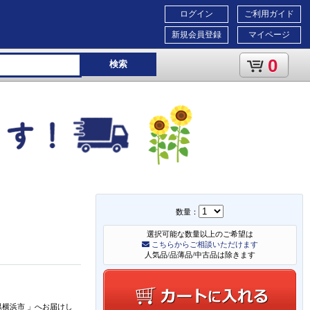
ログイン
ご利用ガイド
新規会員登録
マイページ
0
検索
数量：
選択可能な数量以上のご希望は
こちらからご相談いただけます
人気品/品薄品/中古品は除きます
県横浜市
」
へお届けし