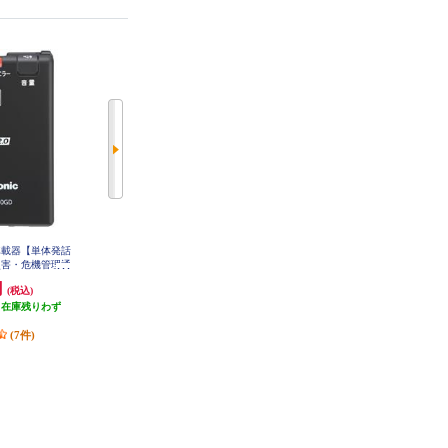
2.0車載器【単体発話
DENSO ETC車載器【音声ガイダン
ALPINE ビルトインETC取付キッ
/災害・危機管理通
ス機能付き】 DIU-9500
ト ジムニー ジムニーシエラ専用
KTX-S10B
Y-ET2620GD
円
7,425円
2,451円
(税込)
(税込)
(税込)
（在庫残りわず
発送目安:
即納（在庫あり）
73円分ポイント還元
）
(33件)
発送目安:
即納（在庫残りわず
(7件)
か）