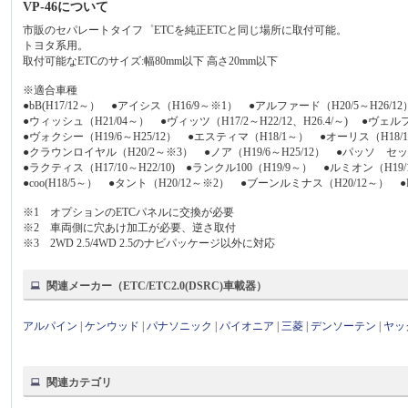
VP-46について
市販のセパレートタイフ゜ETCを純正ETCと同じ場所に取付可能。
トヨタ系用。
取付可能なETCのサイズ:幅80mm以下 高さ20mm以下
※適合車種
●bB(H17/12～） ●アイシス（H16/9～※1） ●アルファード（H20/5～H26/1
●ウィッシュ（H21/04～） ●ヴィッツ（H17/2～H22/12、H26.4/～) ●ヴェルフ
●ヴォクシー（H19/6～H25/12） ●エスティマ（H18/1～） ●オーリス（H18
●クラウンロイヤル（H20/2～※3） ●ノア（H19/6～H25/12） ●パッソ セッ
●ラクティス（H17/10～H22/10) ●ランクル100（H19/9～） ●ルミオン（H19
●coo(H18/5～） ●タント（H20/12～※2） ●ブーンルミナス（H20/12～） ●D
※1 オプションのETCパネルに交換が必要
※2 車両側に穴あけ加工が必要、逆さ取付
※3 2WD 2.5/4WD 2.5のナビパッケージ以外に対応
関連メーカー（ETC/ETC2.0(DSRC)車載器）
アルパイン
|
ケンウッド
|
パナソニック
|
パイオニア
|
三菱
|
デンソーテン
|
ヤッ
関連カテゴリ