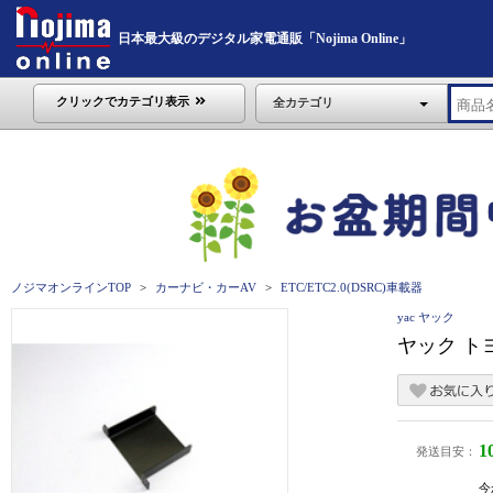
日本最大級のデジタル家電通販「Nojima Online」
クリックでカテゴリ表示
全カテゴリ
ノジマオンラインTOP
カーナビ・カーAV
ETC/ETC2.0(DSRC)車載器
yac ヤック
ヤック トヨ
1
発送目安：
今