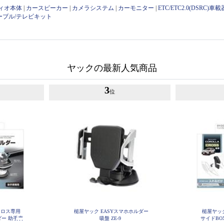
ィオ本体
|
カースピーカー
|
カメラシステム
|
カーモニター
|
ETC/ETC2.0(DSRC)車載
ーブル/テレビキット
ヤックの最新人気商品
3
位
クロス専用
槌屋ヤック EASYスマホホルダー
槌屋ヤッ
ー 助手席
吸盤 ZE-9
サイドBOX