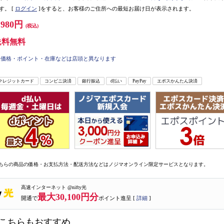
す。
[
ログイン
]をすると、お客様のご住所への最短お届け日が表示されます。
,980円
(税込)
送料無料
価格・ポイント・在庫などは店頭と異なります
クレジットカード
コンビニ決済
銀行振込
d払い
PayPay
エポスかんたん決済
ちらの商品の価格・お支払方法・配送方法などはノジマオンライン限定サービスとなります。
高速インターネット @nifty光
最大30,100円分
開通で
ポイント進呈 [
詳細
]
こちらもおすすめ