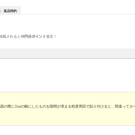
返品特約
掲載されると
10円分ポイント
進呈！
地面の際に2cmの幅にしたものを隙間が埋まる程度周回で貼り付けると、間違ってカ