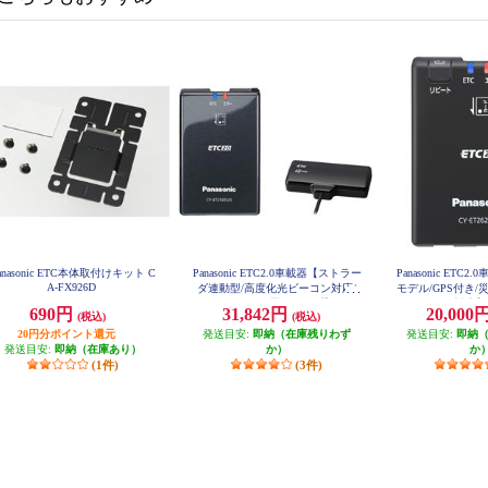
anasonic ETC本体取付けキット C
Panasonic ETC2.0車載器【ストラー
Panasonic ETC
A-FX926D
ダ連動型/高度化光ビーコン対応/
モデル/GPS付き
ダッシュボード置きタイプ】 CY-E
報サービス対応】 C
690円
31,842円
20,000
(税込)
(税込)
T2505VD
20円分ポイント還元
発送目安:
即納（在庫残りわず
発送目安:
即納
発送目安:
即納（在庫あり）
か）
か
(1件)
(3件)