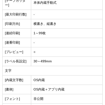
[テープカッタ
本体内蔵手動式
ー]
[最大印刷行数]
-
[印刷方向]
横書き、縦書き
[連続印刷]
1～99枚
[連番印刷]
-
[プレビュー]
○
[ラベル長設定]
30～499mm
文字
[内蔵文字数]
OS内蔵
[書体]
OS内蔵＋アプリ内蔵
[フォント]
非公開