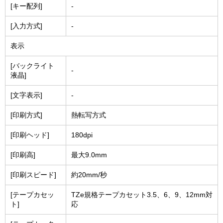
[キー配列]
-
[入力方式]
-
表示
[バックライト
-
液晶]
[文字表示]
-
[印刷方式]
熱転写方式
[印刷ヘッド]
180dpi
[印刷高]
最大9.0mm
[印刷スピード]
約20mm/秒
[テープカセッ
TZe規格テープカセット3.5、6、9、12mm対
ト]
応