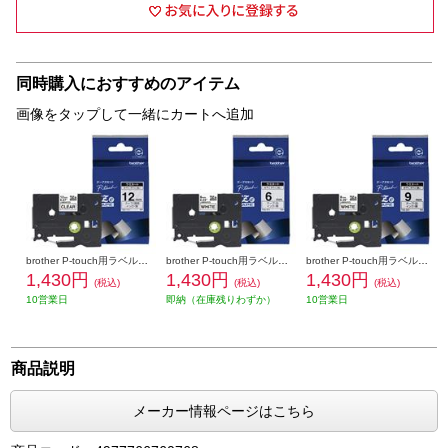
同時購入におすすめのアイテム
画像をタップして一緒にカートへ追加
brother P-touch用ラベルシール (12mm ｸﾛ-ﾄｳﾒｲ) TZe-131
brother P-touch用ラベルシール （6mm ｸﾛ-ｼﾛ) TZe-211
brother P-touch用ラベルシール （9mm ｸﾛ-ｼﾛ) TZe-221
1,430円
1,430円
1,430円
(税込)
(税込)
(税込)
10営業日
即納（在庫残りわずか）
10営業日
商品説明
メーカー情報ページはこちら