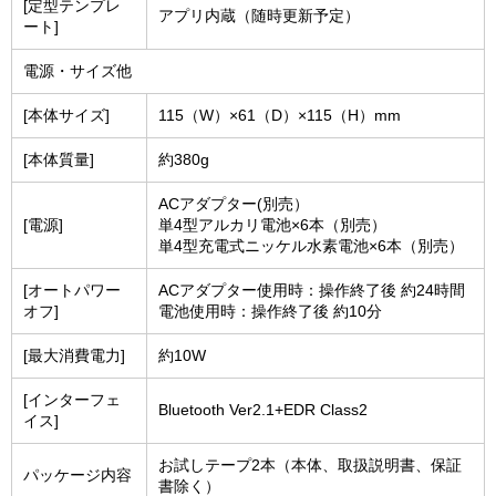
[定型テンプレ
アプリ内蔵（随時更新予定）
ート]
電源・サイズ他
[本体サイズ]
115（W）×61（D）×115（H）mm
[本体質量]
約380g
ACアダプター(別売）
[電源]
単4型アルカリ電池×6本（別売）
単4型充電式ニッケル水素電池×6本（別売）
[オートパワー
ACアダプター使用時：操作終了後 約24時間
オフ]
電池使用時：操作終了後 約10分
[最大消費電力]
約10W
[インターフェ
Bluetooth Ver2.1+EDR Class2
イス]
お試しテープ2本（本体、取扱説明書、保証
パッケージ内容
書除く）