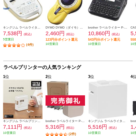
キングジム ラベルライター「テプラ」PRO ベージュ SR170
DYMO DYMO（ダイモ）【ラベルライター/テープライター/エンボスシール/キューティコン/イエロー/DM20008】 DM20008
brother ラベルライター P-touch(ピータッチ)【3.5mm~24mm幅TZeテープ/パソコン・スマホ接続/カラー液晶】 PT-D610BT
7,538円
2,460円
10,860円
5
(税込)
(税込)
(税込)
5営業日
123円分ポイント還元
543円分ポイント還元
5
10営業日
10営業日
10
(4件)
ラベルプリンターの人気ランキング
1
位
2
位
3
位
4
キングジム ラベルプリンター「テプラ」PRO ホワイト SR-R2500P
brother ラベルライター P-TOUCH CUBE(ピータッチ キューブ) ラテ スマホ専用/3.5mm~12mm幅/TZeテープ対応 PT-P300BTLT
キングジム ラベルライタ－ 「テプラ」 Lite ホワイト LR30-W
7,111円
5,316円
5,516円
1
(税込)
(税込)
(税込)
10営業日
10営業日
10
(2件)