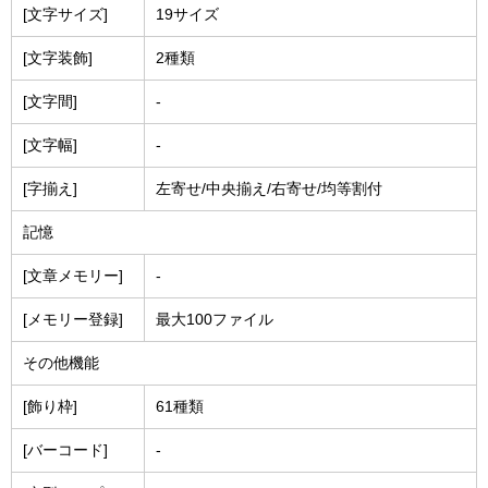
[文字サイズ]
19サイズ
[文字装飾]
2種類
[文字間]
-
[文字幅]
-
[字揃え]
左寄せ/中央揃え/右寄せ/均等割付
記憶
[文章メモリー]
-
[メモリー登録]
最大100ファイル
その他機能
[飾り枠]
61種類
[バーコード]
-