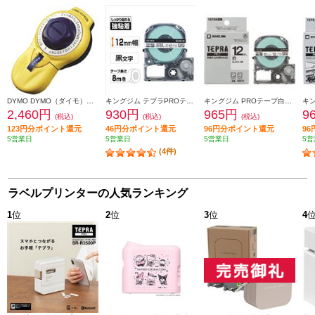
DYMO DYMO（ダイモ）【ラベルライター/テープライター/エンボスシール/キューティコン/イエロー/DM20008】 DM20008
キングジム テプラPROテープカートリッジ 強粘着 白ラベル黒文字 12mm SS12KW
キングジム PROテープ白ラベル黒文字 12mm SS12K
2,460円
930円
965円
9
(税込)
(税込)
(税込)
123円分ポイント還元
46円分ポイント還元
96円分ポイント還元
9
5営業日
5営業日
5営業日
5営
(4件)
ラベルプリンターの人気ランキング
1
位
2
位
3
位
4