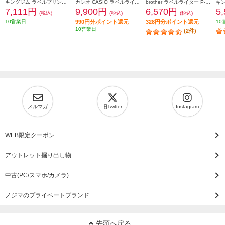
キングジム ラベルプリンター「テプラ」PRO ホワイト SR-R2500P
カシオ CASIO ラベルライター サンリオモデル NAMELAND i-ma（ネームランドイーマ） KL-SP10-SA2
brother ラベルライター P-TOUCH CUBE(ピータッチ キューブ) ラテ スマホ専用/3.5mm~12mm幅/TZeテープ対応 PT-P300BTLT
7,111円
9,900円
6,570円
5
(税込)
(税込)
(税込)
10営業日
990円分ポイント還元
328円分ポイント還元
10
10営業日
(2件)
メルマガ
旧Twitter
Instagram
WEB限定クーポン
アウトレット掘り出し物
中古(PC/スマホ/カメラ)
ノジマのプライベートブランド
先頭へ戻る