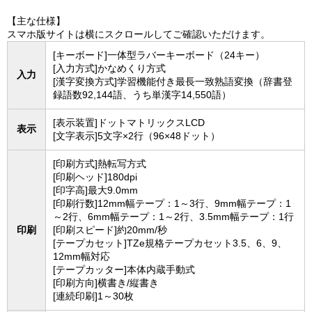
【主な仕様】
スマホ版サイトは横にスクロールしてご確認いただけます。
[キーボード]一体型ラバーキーボード（24キー）
[入力方式]かなめくり方式
入力
[漢字変換方式]学習機能付き最長一致熟語変換（辞書登
録語数92,144語、うち単漢字14,550語）
[表示装置]ドットマトリックスLCD
表示
[文字表示]5文字×2行（96×48ドット）
[印刷方式]熱転写方式
[印刷ヘッド]180dpi
[印字高]最大9.0mm
[印刷行数]12mm幅テープ：1～3行、9mm幅テープ：1
～2行、6mm幅テープ：1～2行、3.5mm幅テープ：1行
印刷
[印刷スピード]約20mm/秒
[テープカセット]TZe規格テープカセット3.5、6、9、
12mm幅対応
[テープカッター]本体内蔵手動式
[印刷方向]横書き/縦書き
[連続印刷]1～30枚