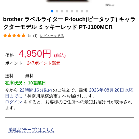
brother ラベルライター P-touch(ピータッチ) キャラ
クターモデル ミッキーレッド PT-J100MCR
5
(1)
レビューを見る
4,950円
価格
(税込)
ポイント
247ポイント還元
送料
無料
在庫状況：
10営業日
今から
22
時間
16
分以内
のご注文で、最短
2026
年
08
月
26
日
水曜
日
までに
「
神奈川県横浜市
」
へお届けします。
ログイン
をすると、お客様のご住所への最短お届け日が表示され
ます。
消耗品(テープ)はこちら