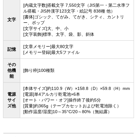
[内蔵文字数]搭載文字 7,550文字（JIS第一・第二水準フ
ル搭載・JIS外漢字123文字・絵記号 838種 他）
[書体]ゴシック、てがみ、てがき、シティ、カントリ
文字
ー、ポップ
[文字サイズ]大、中、小
[文字装飾]標準、太字、袋、影、斜体
[文章メモリー]最大80文字
記憶
[メモリー登録]最大5ファイル
その
他機
[飾り枠]100種類
能
[本体サイズ]約110.9（W）×158.8（D）×59.8（H）mm
電源
[電源]単4アルカリ乾電池×6本
サイ
[オート・パワー・オフ]操作終了後約5分
ズ他
[質量]約365g（テープカセットおよび乾電池除く）
[動作温度/湿度]10～35°C/20～80%（無結露）