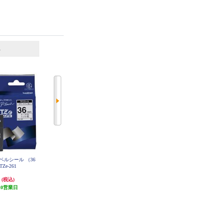
6
7
位
位
位
h用ラベルシール （36
キングジム PROテープ白ラベル黒
キングジム PROテープカートリッ
 TZe-261
文字 12mm SS12K
ジ 透明/黒文字 12mm ST12KE
円
965円
1,309円
(税込)
(税込)
(税込)
10営業日
96円分ポイント還元
発送目安:
3ヶ月
発送目安:
5営業日