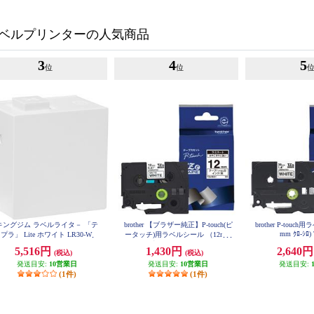
ベルプリンターの人気商品
3
4
5
位
位
キングジム ラベルライタ－ 「テ
brother 【ブラザー純正】P-touch(ピ
brother P-touc
mm ｸﾛ-ｼﾛ)
プラ」 Lite ホワイト LR30-W
ータッチ)用ラベルシール （12mm
つや消し白/黒） TZe-M231
5,516円
1,430円
2,640
(税込)
(税込)
発送目安:
10営業日
発送目安:
10営業日
発送目安:
(1件)
(1件)