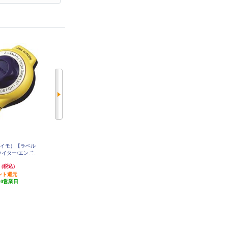
（ダイモ）【ラベル
brother ラベルライター P-touch(ピ
CASIO ラベルライター ちいかわ
ライター/エンボ
ータッチ)【3.5mm~24mm幅TZeテ
モデル NAMELAND i-ma【最大
ティコン/イエロ
ープ/パソコン・スマホ接続/カラ
印字幅18mm/QRコード/ハーフカ
円
10,860円
13,635円
(税込)
(税込)
(税込)
 DM20008
ー液晶】 PT-D610BT
ット機能付き】 KL-SP100-CK
ント還元
543円分ポイント還元
発送目安:
10営業日
10営業日
発送目安:
10営業日
(3件)