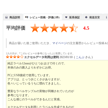
商品説明
レビュー投稿・評価(2件)
延長保証
発送目安
平均評価
4.5
商品が届いた後ご使用いただき、
マイページ
の注文履歴からレビュー投稿＆
2人の方が、｢このレビューが参考になった｣と投票しています。
エクセルデータ利用は便利
2023/01/10
(
こんぷ
さん )
純正ラベル12mmがひとつおまけで付くので、
本体のみの購入よりわずかにお得。
PCにUSB接続で使用しています。
アプリは、とっつきにくさがありますが、
色々いじっているうちに慣れてきました。
豊富なラベルサンプルの実物が同梱されていたのが
参考になります。
こんな感じのラベルができるんだと実感。
エクセルデータを利用したラベルを作成できるのが