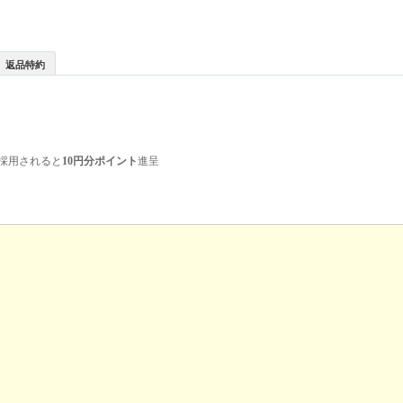
返品特約
採用されると
10円分ポイント
進呈