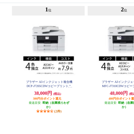
1
2
位
位
ブラザー A3インクジェット複合機
ブラザー A3インクジ
DCP-J7205CDWコピープリントス
MFC-J7310CDWコピ
キャン自動両面印刷Wi-Fiビジネス
キャンFAX自動両面印刷W
38,000円
48,000円
(税込)
(税
DCP-J7205CDW
ネス MFC-J7310
380円分ポイント還元
480円分ポイント
発送目安:
即納（在庫残りわず
発送目安:
即納（在庫
か）
か）
(2件)