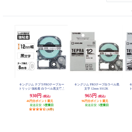
キングジム テプラPROテープカー
キングジム PROテープ白ラベル黒
キ
トリッジ 強粘着 白ラベル黒文字 1
文字 12mm SS12K
2mm SS12KW
930円
965円
(税込)
(税込)
46円分ポイント還元
96円分ポイント還元
発送目安:
5営業日
発送目安:
5営業日
(4件)