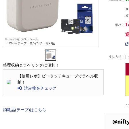
今
ま
1
価格：
支払方法：
整理収納＆ラベリングに便利！
【使用レポ】ピータッチキューブでラベル収
納！
読み物をチェック
こ
消耗品(テープ)はこちら