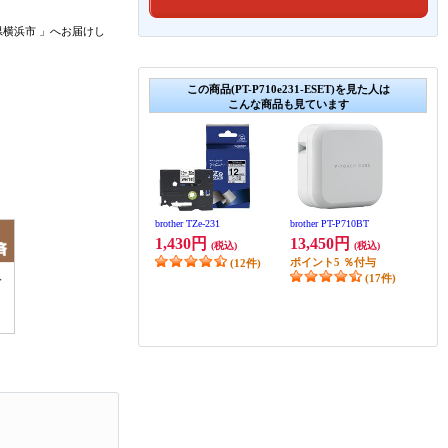
県横浜市
」
へお届けし
この商品(PT-P710e231-ESET)を見た人は
こんな商品も見ています
brother TZe-231
brother PT-P710BT
1,430円
13,450円
(税込)
(税込)
ポイント
5
％付与
(12件)
(17件)