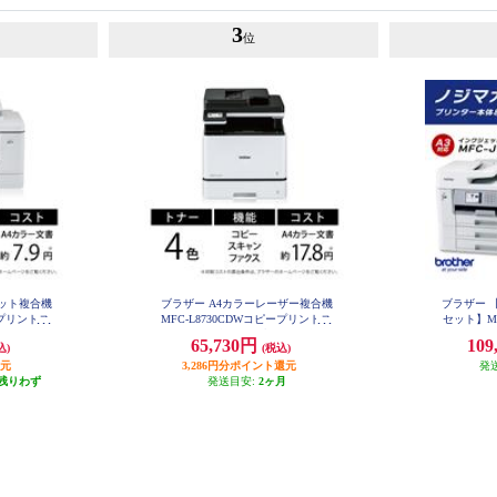
3
位
ェット複合機
ブラザー A4カラーレーザー複合機
ブラザー 
ープリントス
MFC-L8730CDWコピープリントス
セット】MFC
W
i-Fiビジ
キャンFAX自動両面印刷有線/無線
65,730円
109
込)
(税込)
LAN MFC-L8730CDW
CDW
還元
3,286円分ポイント還元
発
残りわず
発送目安:
2ヶ月