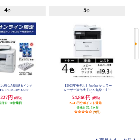
4
5
位
位
【お得なA4用紙＆インク
【2023年モデル】 brother A4カラー
-J7610CDW J7610CD
レーザー複合機【FAX/無線・有線
-INKA4-ESET
LAN/ADF/両面印刷】 MFC-L3780
,227円
54,860円
(税込)
(税込)
CDW
送目安:
10営業日
2,743円分ポイント還元
発送目安:
2ヶ月
(9件)