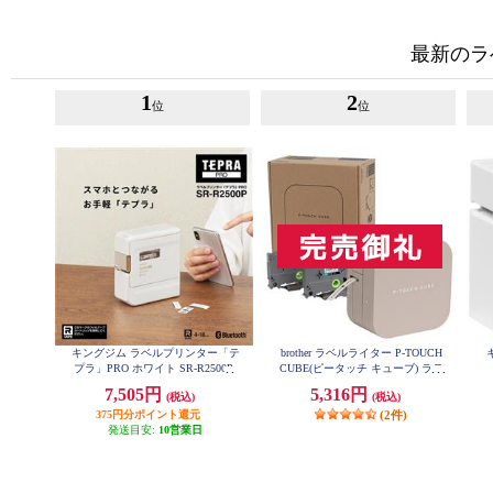
最新のラ
1
2
位
位
キングジム ラベルプリンター「テ
brother ラベルライター P-TOUCH
プラ」PRO ホワイト SR-R2500P
CUBE(ピータッチ キューブ) ラテ
スマホ専用/3.5mm~12mm幅/TZeテ
7,505円
5,316円
(税込)
(税込)
ープ対応 PT-P300BTLT
375円分ポイント還元
(2件)
発送目安:
10営業日