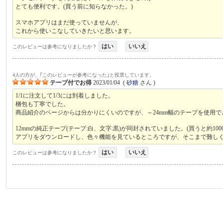
とても便利です。(買う前に知らなかった。)
スマホアプリはまだ使っていませんが、
これから使いこなしていきたいと思います。
はい
いいえ
このレビューは参考になりましたか？
4人の方が、｢このレビューが参考になった｣と投票しています。
テープ付でお得
2023/01/04
(
砂糖
さん )
1/1に注文して1/3には到着しました。
梱包も丁寧でした。
商品紹介のページからは分かりにくいのですが、～24mm幅のテープを使用
12mmの純正テープ(テープ:白、文字:黒)が同封されていました。(買うと約100
アプリをダウンロードし、色々機能を見ているところですが、そこまで難し
はい
いいえ
このレビューは参考になりましたか？