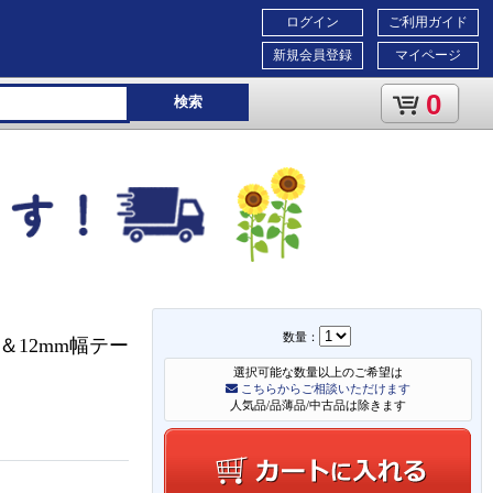
ログイン
ご利用ガイド
新規会員登録
マイページ
0
検索
数量：
 ＆12mm幅テー
選択可能な数量以上のご希望は
こちらからご相談いただけます
人気品/品薄品/中古品は除きます