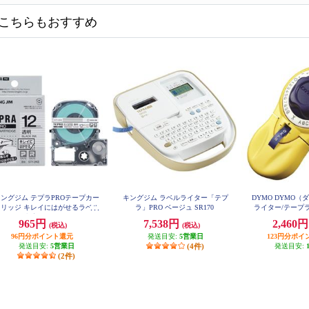
こちらもおすすめ
ングジム テプラPROテープカー
キングジム ラベルライター「テプ
DYMO DYMO
トリッジ キレイにはがせるラベル
ラ」PRO ベージュ SR170
ライター/テープ
白 黒文字12mm SS12KE
スシール/キュー
965円
7,538円
2,460
(税込)
(税込)
ー/DM20008】
96円分ポイント還元
発送目安:
5営業日
123円分ポイ
発送目安:
5営業日
(4件)
発送目安:
(2件)