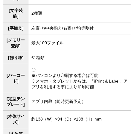
[文字装
2種類
飾]
[字揃え]
左寄せ/中央揃え/右寄せ/均等割付
[メモリー
最大100ファイル
登録]
[飾り枠]
61種類
〇
[バーコー
※パソコンより印刷する場合は可能
ド]
※スマホ・タブレットからは、「iPrint & Label」ア
プリを利用する事により印刷可能
[定型テン
アプリ内蔵（随時更新予定）
プレート]
[本体サイ
約138（W）×94（D）×138（H）mm
ズ]