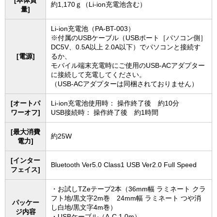
[本体質
約1,170ｇ（Li-ion充電池含む）
量]
Li-ion充電池（PA-BT-003）
※付属のUSBケーブル（USBポート［パソコン側］
DC5V、0.5A以上 2.0A以下）でパソコンと接続す
[電源]
るか、
モバイル端末充電時にご使用のUSB-ACアダプター
に接続して充電してください。
（USB-ACアダプターは同梱されておりません）
[オートパ
Li-ion充電池使用時： 操作終了後 約10分
ワーオフ]
USB接続時： 操作終了後 約1時間
[最大消費
約25W
電力]
[インター
Bluetooth Ver5.0 Class1 USB Ver2.0 Full Speed
フェイス]
・お試しTZeテープ2本（36mm幅 ラミネート クラ
フト地/黒文字2m巻 24mm幅 ラミネート つや消
パッケー
し白地/黒文字4m巻）
ジ内容
・USBケーブル（A-C 1.0m）