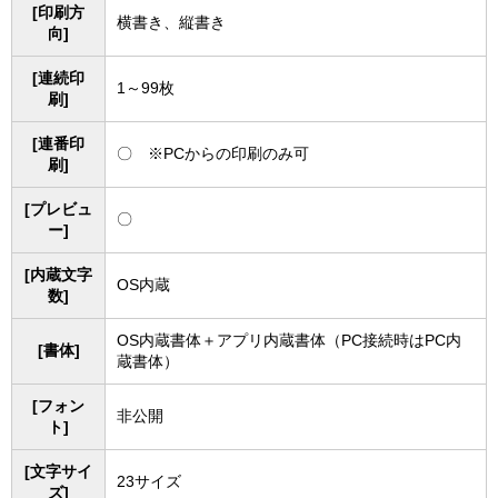
[印刷方
横書き、縦書き
向]
[連続印
1～99枚
刷]
[連番印
〇 ※PCからの印刷のみ可
刷]
[プレビュ
〇
ー]
[内蔵文字
OS内蔵
数]
OS内蔵書体＋アプリ内蔵書体（PC接続時はPC内
[書体]
蔵書体）
[フォン
非公開
ト]
[文字サイ
23サイズ
ズ]