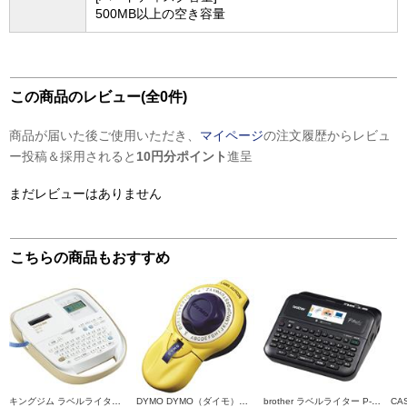
500MB以上の空き容量
この商品のレビュー(全0件)
商品が届いた後ご使用いただき、
マイページ
の注文履歴からレビュ
ー投稿＆採用されると
10円分ポイント
進呈
まだレビューはありません
こちらの商品もおすすめ
キングジム ラベルライター「テプラ」PRO ベージュ SR170
DYMO DYMO（ダイモ）【ラベルライター/テープライター/エンボスシール/キューティコン/イエロー/DM20008】 DM20008
brother ラベルライター P-touch(ピータッチ)【3.5mm~24mm幅TZeテープ/パソコン・スマホ接続/カラー液晶】 PT-D610BT