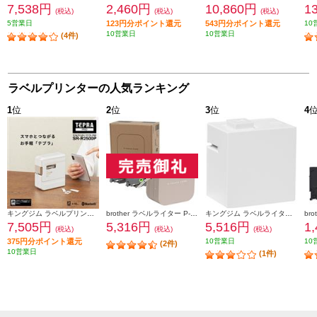
7,538円
2,460円
10,860円
1
(税込)
(税込)
(税込)
5営業日
123円分ポイント還元
543円分ポイント還元
10
10営業日
10営業日
(4件)
ラベルプリンターの人気ランキング
1
位
2
位
3
位
4
キングジム ラベルプリンター「テプラ」PRO ホワイト SR-R2500P
brother ラベルライター P-TOUCH CUBE(ピータッチ キューブ) ラテ スマホ専用/3.5mm~12mm幅/TZeテープ対応 PT-P300BTLT
キングジム ラベルライタ－ 「テプラ」 Lite ホワイト LR30-W
7,505円
5,316円
5,516円
1
(税込)
(税込)
(税込)
375円分ポイント還元
10営業日
10
(2件)
10営業日
(1件)