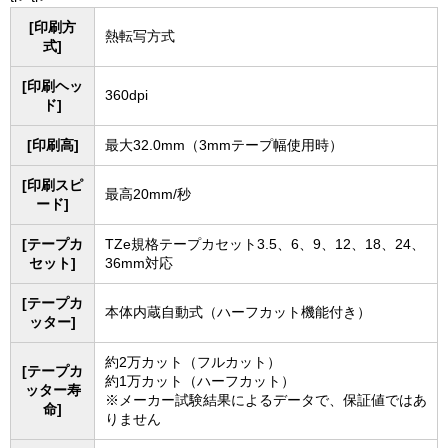
[印刷方
熱転写方式
式]
[印刷ヘッ
360dpi
ド]
[印刷高]
最大32.0mm（3mmテープ幅使用時）
[印刷スピ
最高20mm/秒
ード]
[テープカ
TZe規格テープカセット3.5、6、9、12、18、24、
セット]
36mm対応
[テープカ
本体内蔵自動式（ハーフカット機能付き）
ッター]
約2万カット（フルカット）
[テープカ
約1万カット（ハーフカット）
ッター寿
※メーカー試験結果によるデータで、保証値ではあ
命]
りません