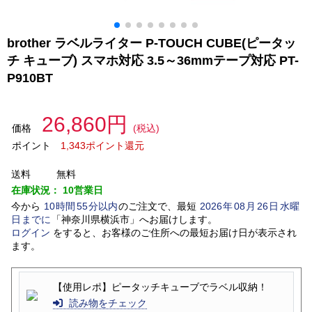
brother ラベルライター P-TOUCH CUBE(ピータッ
チ キューブ) スマホ対応 3.5～36mmテープ対応 PT-
P910BT
26,860円
価格
(税込)
ポイント
1,343ポイント還元
送料
無料
在庫状況：
10営業日
今から
10
時間
55
分以内
のご注文で、最短
2026
年
08
月
26
日
水曜
日
までに
「
神奈川県横浜市
」
へお届けします。
ログイン
をすると、お客様のご住所への最短お届け日が表示され
ます。
【使用レポ】ピータッチキューブでラベル収納！
読み物をチェック