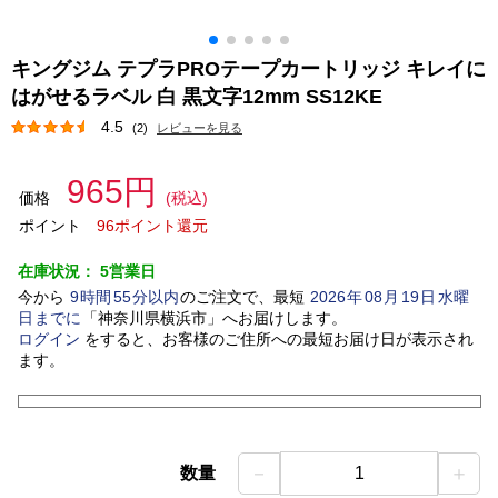
キングジム テプラPROテープカートリッジ キレイに
はがせるラベル 白 黒文字12mm SS12KE
4.5
(2)
レビューを見る
965円
価格
(税込)
ポイント
96ポイント還元
在庫状況：
5営業日
今から
9
時間
55
分以内
のご注文で、最短
2026
年
08
月
19
日
水曜
日
までに
「
神奈川県横浜市
」
へお届けします。
ログイン
をすると、お客様のご住所への最短お届け日が表示され
ます。
－
＋
数量
1