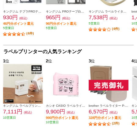
キングジム テプラPROテープカートリッジ 強粘着 白ラベル黒文字 12mm SS12KW
キングジム PROテープ白ラベル黒文字 12mm SS12K
キングジム ラベルライター「テプラ」PRO ベージュ SR170
930円
965円
7,538円
1
(税込)
(税込)
(税込)
46円分ポイント還元
96円分ポイント還元
5営業日
10
5営業日
5営業日
(4件)
(4件)
ラベルプリンターの人気ランキング
1
位
2
位
3
位
4
キングジム ラベルプリンター「テプラ」PRO ホワイト SR-R2500P
カシオ CASIO ラベルライター サンリオモデル NAMELAND i-ma（ネームランドイーマ） KL-SP10-SA2
brother ラベルライター P-TOUCH CUBE(ピータッチ キューブ) ラテ スマホ専用/3.5mm~12mm幅/TZeテープ対応 PT-P300BTLT
7,111円
9,900円
6,570円
5
(税込)
(税込)
(税込)
10営業日
990円分ポイント還元
328円分ポイント還元
10
10営業日
(2件)