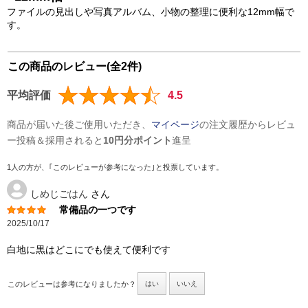
ファイルの見出しや写真アルバム、小物の整理に便利な12mm幅で
す。
この商品のレビュー(全2件)
平均評価
4.5
商品が届いた後ご使用いただき、
マイページ
の注文履歴からレビュ
ー投稿＆採用されると
10円分ポイント
進呈
1人の方が、｢このレビューが参考になった｣と投票しています。
しめじごはん
さん
常備品の一つです
2025/10/17
白地に黒はどこにでも使えて便利です
このレビューは参考になりましたか？
はい
いいえ