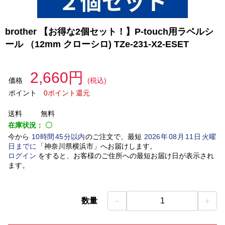
brother 【お得な2個セット！】P-touch用ラベルシ
ール （12mm クローシロ) TZe-231-X2-ESET
2,660円
価格
(税込)
ポイント
0ポイント還元
送料
無料
在庫状況：
〇
今から
10
時間
45
分以内
のご注文で、最短
2026
年
08
月
11
日
火曜
日
までに
「
神奈川県横浜市
」
へお届けします。
ログイン
をすると、お客様のご住所への最短お届け日が表示され
ます。
－
＋
数量
1