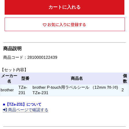
カートに入れる
商品説明
商品コード：2810000122439
【セット内容】
メーカー
個
型番
商品名
名
数
TZe-
brother P-touch用ラベルシール （12mm ｸﾛ-ｼﾛ)
brother
2
231
TZe-231
■【TZe-231】について
商品ページで確認する