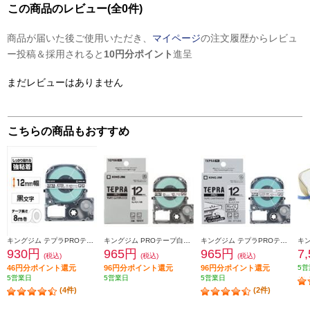
この商品のレビュー(全0件)
商品が届いた後ご使用いただき、
マイページ
の注文履歴からレビュ
ー投稿＆採用されると
10円分ポイント
進呈
まだレビューはありません
こちらの商品もおすすめ
キングジム テプラPROテープカートリッジ 強粘着 白ラベル黒文字 12mm SS12KW
キングジム PROテープ白ラベル黒文字 12mm SS12K
キングジム テプラPROテープカートリッジ キレイにはがせるラベル 白 黒文字12mm SS12KE
930円
965円
965円
7
(税込)
(税込)
(税込)
46円分ポイント還元
96円分ポイント還元
96円分ポイント還元
5営
5営業日
5営業日
5営業日
(4件)
(2件)