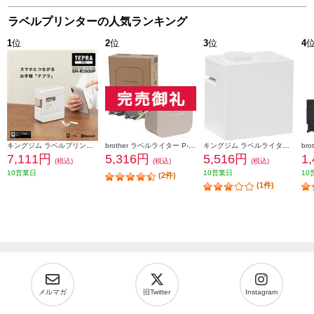
ラベルプリンターの人気ランキング
1
位
2
位
3
位
4
キングジム ラベルプリンター「テプラ」PRO ホワイト SR-R2500P
brother ラベルライター P-TOUCH CUBE(ピータッチ キューブ) ラテ スマホ専用/3.5mm~12mm幅/TZeテープ対応 PT-P300BTLT
キングジム ラベルライタ－ 「テプラ」 Lite ホワイト LR30-W
7,111円
5,316円
5,516円
1
(税込)
(税込)
(税込)
10営業日
10営業日
10
(2件)
(1件)
メルマガ
旧Twitter
Instagram