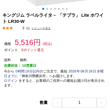
キングジム ラベルライタ－ 「テプラ」 Lite ホワイ
ト LR30-W
3
(1)
レビューを見る
5,516円
価格
(税込)
ポイント
0ポイント還元
送料
無料
在庫状況：
10営業日
今から
0
時間
19
分以内
のご注文で、最短
2026
年
08
月
26
日
水曜
日
までに
「
神奈川県横浜市
」
へお届けします。
ログイン
をすると、お客様のご住所への最短お届け日が表示され
ます。
－
＋
数量
1