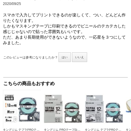
2020/09/25
スマホで入力してプリントできるのが楽しくて、つい、どんどん作
りたくなります。
しかもマスキングテープに印刷できるのでビニールのテカテカした
感じじゃないので貼った雰囲気もいいです。
ただ、あまり長期使用ができないようなので、一応星を３つにして
みました。
このレビューは参考になりましたか？
はい
いいえ
こちらの商品もおすすめ
キングジム テプラPROテープカートリッジ 強粘着 白ラベル黒文字 12mm SS12KW
キングジム PROテープ白ラベル黒文字 12mm SS12K
キングジム テプラPROテープカートリッジ キレイにはがせるラベル 白 黒文字12mm SS12KE