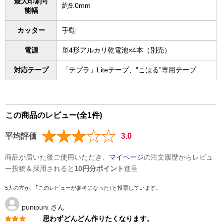
最大印刷可
約9.0mm
能幅
カッター
手動
電源
単4形アルカリ乾電池×4本（別売）
対応テープ
「テプラ」Liteテープ、”こはる”専用テープ
この商品のレビュー(全1件)
平均評価
3.0
商品が届いた後ご使用いただき、
マイページ
の注文履歴からレビュ
ー投稿＆採用されると
10円分ポイント
進呈
5人の方が、｢このレビューが参考になった｣と投票しています。
punipuni
さん
思わずどんどん作りたくなります。