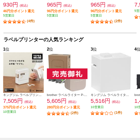
930円
965円
965円
7
(税込)
(税込)
(税込)
46円分ポイント還元
96円分ポイント還元
96円分ポイント還元
5営
5営業日
5営業日
5営業日
(4件)
(2件)
ラベルプリンターの人気ランキング
1
位
2
位
3
位
4
キングジム ラベルプリンター「テプラ」PRO ホワイト SR-R2500P
brother ラベルライター P-TOUCH CUBE(ピータッチ キューブ) ラテ スマホ専用/3.5mm~12mm幅/TZeテープ対応 PT-P300BTLT
キングジム ラベルライタ－ 「テプラ」 Lite ホワイト LR30-W
7,505円
5,605円
5,516円
1
(税込)
(税込)
(税込)
375円分ポイント還元
280円分ポイント還元
10営業日
10
10営業日
(1件)
(2件)