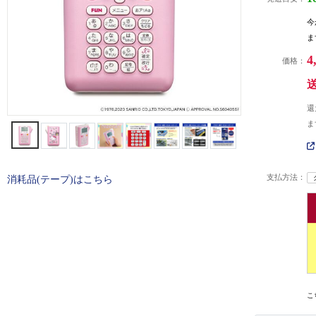
今
ま
4
価格：
還
ま
支払方法：
消耗品(テープ)はこちら
こ