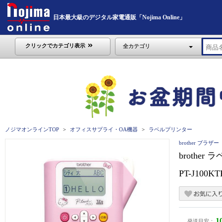
日本最大級のデジタル家電通販「Nojima Online」
クリックでカテゴリ表示
全カテゴリ
ノジマオンラインTOP
オフィスサプライ・OA機器
ラベルプリンター
brother ブラザー
brothe
PT-J100K
1
発送目安：