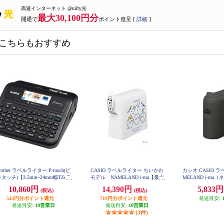
高速インターネット @nifty光
最大30,100円分
開通で
ポイント進呈 [
詳細
]
こちらもおすすめ
rother ラベルライター P-touch(ピ
CASIO ラベルライター ちいかわ
カシオ CASIO 
タッチ)【3.5mm~24mm幅TZeテ
モデル NAMELAND i-ma【最大
MELAND i-m
ープ/パソコン・スマホ接続/カラ
印字幅18mm/QRコード/ハーフカ
マ） KL-S
10,860円
14,390円
5,833
(税込)
(税込)
ー液晶】 PT-D610BT
ット機能付き】 KL-SP100-CK
543円分ポイント還元
719円分ポイント還元
発送目安:
発送目安:
10営業日
発送目安:
10営業日
(3件)