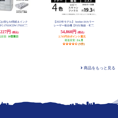
【お得なA4用紙＆インク
【2023年モデル】 brother A4カラー
-J7610CDW J7610CD
レーザー複合機【FAX/無線・有線
-INKA4-ESET
LAN/ADF/両面印刷】 MFC-L3780
,227円
54,860円
(税込)
(税込)
CDW
送目安:
10営業日
2,743円分ポイント還元
発送目安:
2ヶ月
(9件)
商品をもっと見る