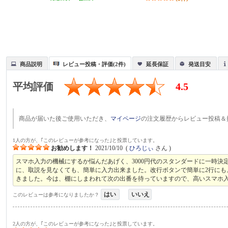
商品説明
レビュー投稿・評価(2件)
延長保証
発送目安
平均評価
4.5
商品が届いた後ご使用いただき、
マイページ
の注文履歴からレビュー投稿＆
1人の方が、｢このレビューが参考になった｣と投票しています。
お勧めします！
2021/10/10
(
ひろじぃ
さん )
スマホ入力の機械にするか悩んだあげく、3000円代のスタンダードに一時決
に、取説を見なくても、簡単に入力出来ました。改行ボタンで簡単に2行に
きました。今は、棚にしまわれて次の出番を待っていますので、高いスマホ
はい
いいえ
このレビューは参考になりましたか？
2人の方が、｢このレビューが参考になった｣と投票しています。