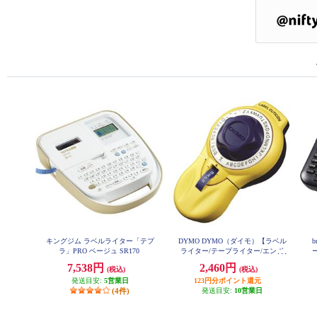
キングジム ラベルライター「テプ
DYMO DYMO（ダイモ）【ラベル
b
ラ」PRO ベージュ SR170
ライター/テープライター/エンボ
ー
スシール/キューティコン/イエロ
7,538円
2,460円
(税込)
(税込)
ー/DM20008】 DM20008
発送目安:
5営業日
123円分ポイント還元
(4件)
発送目安:
10営業日