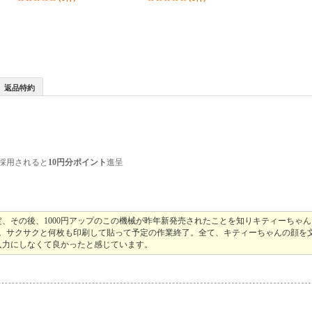
返品特約
採用されると
10円分ポイント
進呈
定、その後、1000円アップのこの機械が昨年新発売されたことを知りキティーちゃ
も。サクサクと何枚も印刷して貼って予定の作業終了。全て、キティーちゃんの顔を
入力にしなくて良かったと感じています。