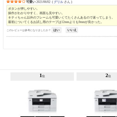
可愛い
2021/06/02
(
グリル
さん )
ボタンが押しやすい。
操作がわかりやすく、画面も見やすい。
キティちゃん以外のフレームも可愛いくてたくさんあるので迷ってしまう。
最初についてくるお試し用のテープは12mmよりも9mmが良かった。
はい
いいえ
このレビューは参考になりましたか？
1
2
位
位