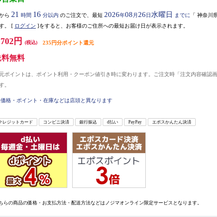
21
16
2026
08
26
水曜日
から
時間
分以内
のご注文で、最短
年
月
日
までに
「
神奈川
す。
[
ログイン
]をすると、お客様のご住所への最短お届け日が表示されます。
,702円
(税込)
235円分ポイント還元
送料無料
元ポイントは、ポイント利用・クーポン値引き時に変わります。ご注文時「注文内容確認
す。
価格・ポイント・在庫などは店頭と異なります
クレジットカード
コンビニ決済
銀行振込
d払い
PayPay
エポスかんたん決済
ちらの商品の価格・お支払方法・配送方法などはノジマオンライン限定サービスとなります。