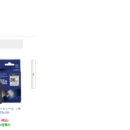
6
7
位
位
位
h用ラベルシール （36
キングジム PROテープ白ラベル黒
キングジム PROテープカートリッ
 TZe-261
文字 12mm SS12K
ジ 透明/黒文字 12mm ST12KE
円
965円
1,309円
(税込)
(税込)
(税込)
10営業日
96円分ポイント還元
発送目安:
3ヶ月
発送目安:
5営業日