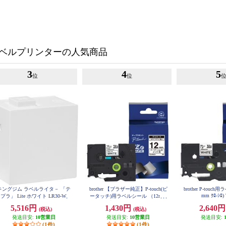
ベルプリンターの人気商品
3
4
5
位
位
キングジム ラベルライタ－ 「テ
brother 【ブラザー純正】P-touch(ピ
brother P-touc
mm ｸﾛ-ｼﾛ)
プラ」 Lite ホワイト LR30-W
ータッチ)用ラベルシール （12mm
つや消し白/黒） TZe-M231
5,516円
1,430円
2,640
(税込)
(税込)
発送目安:
10営業日
発送目安:
10営業日
発送目安:
(1件)
(1件)