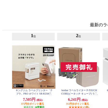
最新のラ
1
2
位
位
キングジム ラベルプリンター「テ
brother ラベルライター P-TOUCH
プラ」PRO ホワイト SR-R2500P
CUBE(ピータッチ キューブ) ラテ
スマホ専用/3.5mm~12mm幅/TZeテ
7,505円
6,241円
(税込)
(税込)
ープ対応 PT-P300BTLT
375円分ポイント還元
312円分ポイント還元
発送目安:
10営業日
(2件)