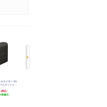
ラベルライター NA
カシオ CASIO ラベルライター サ
カシオ CASIO ラベルライター NA
a（ネームランドイー
ンリオモデル NAMELAND i-ma
MELAND i-ma（ネームランドイー
P10-BK
（ネームランドイーマ） KL-SP10-
マ） KL-SP100-BK
円
9,405円
10,000円
(税込)
(税込)
(税込)
SA2
10営業日
470円分ポイント還元
発送目安:
10営業日
発送目安:
10営業日