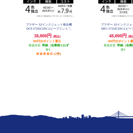
ブラザー A3インクジェット複合機
ブラザー A3インクジ
DCP-J7205CDWコピープリントス
MFC-J7310CDWコピ
キャン自動両面印刷Wi-Fiビジネス
キャンFAX自動両面印刷W
38,000円
48,000円
(税込)
(税
DCP-J7205CDW
ネス MFC-J7310
380円分ポイント還元
480円分ポイント
発送目安:
即納（在庫残りわず
発送目安:
即納（在庫
か）
か）
(2件)