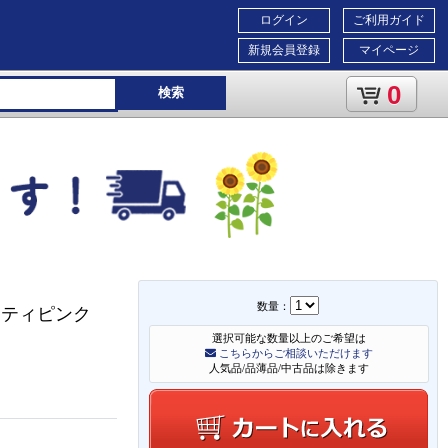
ログイン
ご利用ガイド
新規会員登録
マイページ
0
検索
数量：
 キティピンク
選択可能な数量以上のご希望は
こちらからご相談いただけます
人気品/品薄品/中古品は除きます