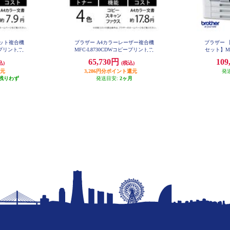
ェット複合機
ブラザー A4カラーレーザー複合機
ブラザー 
ープリントス
MFC-L8730CDWコピープリントス
セット】MFC
W
i-Fiビジ
キャンFAX自動両面印刷有線/無線
65,730円
109
込)
(税込)
LAN MFC-L8730CDW
CDW
還元
3,286円分ポイント還元
発
残りわず
発送目安:
2ヶ月